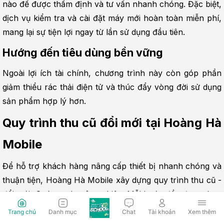
nào để được thẩm định và tư vấn nhanh chóng. Đặc biệt, 
dịch vụ kiểm tra và cài đặt máy mới hoàn toàn miễn phí, 
mang lại sự tiện lợi ngay từ lần sử dụng đầu tiên.
Hướng đến tiêu dùng bền vững
Ngoài lợi ích tài chính, chương trình này còn góp phần 
giảm thiểu rác thải điện tử và thúc đẩy vòng đời sử dụng 
sản phẩm hợp lý hơn.
Quy trình thu cũ đổi mới tại Hoàng Hà 
Mobile
Để hỗ trợ khách hàng nâng cấp thiết bị nhanh chóng và 
thuận tiện, Hoàng Hà Mobile xây dựng quy trình thu cũ - 
đổi mới rõ ràng, chuyên nghiệp. Mỗi bước đều được thực 
hiện minh bạch nhằm đảm bảo quyền lợi tối đa cho 
Trang chủ
Danh mục
Chat
Tài khoản
Xem thêm
người dùng.