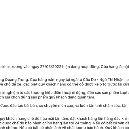
c khai trương vào ngày 27/03/2022 hiện đang hoạt động. Cửa hàng là mộ
ường Quang Trung. Cửa hàng nằm ngay tại ngã tư Cầu Đơ - Ngô Thì Nhậm, p
về chỗ để xe, đặc biệt quý khách hàng có thể đỗ được xe ô tô trước tại cử
ải nghiệm từ các thương hiệu điện thoại di động, đến các sản phẩm Lapto
khách lựa chọn đúng sản phẩm quý khách đang quan tâm.
 được đào tạo bài bản, có chuyên môn cao, và luôn tận tình chăm sóc, tận
 khách hàng chế độ hậu mãi tận tâm, đặt khách hàng lên hàng đầu khi mu
ận được chế độ bảo hành chính hãng lên tới 24 tháng. Nếu có bất cứ vấn đ
anh chóng. Nếu có bất cứ phản ảnh về chất lượng bảo hành, Quý khách có 