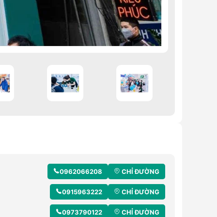
0962066208
CHỈ ĐƯỜNG
0915963222
CHỈ ĐƯỜNG
0973790122
CHỈ ĐƯỜNG