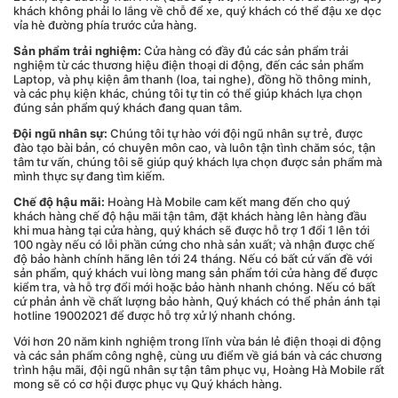
khách không phải lo lắng về chỗ để xe, quý khách có thể đậu xe dọc
vỉa hè đường phía trước cửa hàng.
Sản phẩm trải nghiệm:
Cửa hàng có đầy đủ các sản phẩm trải
nghiệm từ các thương hiệu điện thoại di động, đến các sản phẩm
Laptop, và phụ kiện âm thanh (loa, tai nghe), đồng hồ thông minh,
và các phụ kiện khác, chúng tôi tự tin có thể giúp khách lựa chọn
đúng sản phẩm quý khách đang quan tâm.
Đội ngũ nhân sự:
Chúng tôi tự hào với đội ngũ nhân sự trẻ, được
đào tạo bài bản, có chuyên môn cao, và luôn tận tình chăm sóc, tận
tâm tư vấn, chúng tôi sẽ giúp quý khách lựa chọn được sản phẩm mà
mình thực sự đang tìm kiếm.
Chế độ hậu mãi:
Hoàng Hà Mobile cam kết mang đến cho quý
khách hàng chế độ hậu mãi tận tâm, đặt khách hàng lên hàng đầu
khi mua hàng tại cửa hàng, quý khách sẽ được hỗ trợ 1 đổi 1 lên tới
100 ngày nếu có lỗi phần cứng cho nhà sản xuất; và nhận được chế
độ bảo hành chính hãng lên tới 24 tháng. Nếu có bất cứ vấn đề với
sản phẩm, quý khách vui lòng mang sản phẩm tới cửa hàng để được
kiểm tra, và hỗ trợ đổi mới hoặc bảo hành nhanh chóng. Nếu có bất
cứ phản ảnh về chất lượng bảo hành, Quý khách có thể phản ánh tại
hotline 19002021 để được hỗ trợ xử lý nhanh chóng.
Với hơn 20 năm kinh nghiệm trong lĩnh vừa bán lẻ điện thoại di động
và các sản phẩm công nghệ, cùng ưu điểm về giá bán và các chương
trình hậu mãi, đội ngũ nhân sự tận tâm phục vụ,
Hoàng Hà Mobile rất
mong sẽ có cơ hội được phục vụ Quý khách hàng.