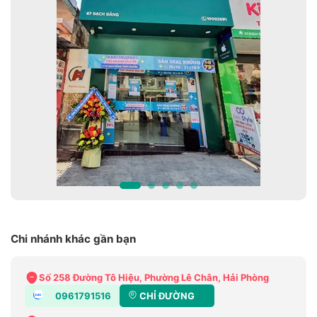
Chi nhánh khác gần bạn
Số 258 Đường Tô Hiệu, Phường Lê Chân, Hải Phòng
0961791516
CHỈ ĐƯỜNG