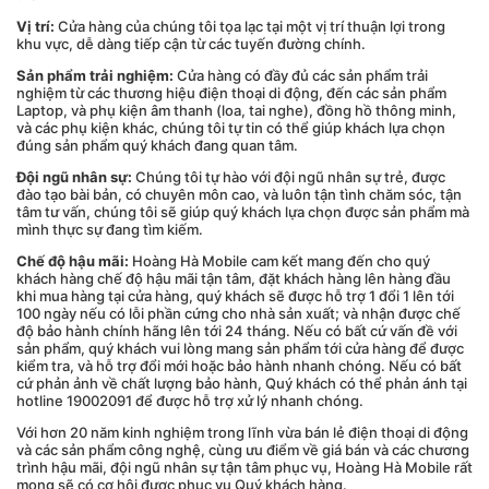
Vị trí:
Cửa hàng của chúng tôi tọa lạc tại một vị trí thuận lợi trong
khu vực, dễ dàng tiếp cận từ các tuyến đường chính.
Sản phẩm trải nghiệm:
Cửa hàng có đầy đủ các sản phẩm trải
nghiệm từ các thương hiệu điện thoại di động, đến các sản phẩm
Laptop, và phụ kiện âm thanh (loa, tai nghe), đồng hồ thông minh,
và các phụ kiện khác, chúng tôi tự tin có thể giúp khách lựa chọn
đúng sản phẩm quý khách đang quan tâm.
Đội ngũ nhân sự:
Chúng tôi tự hào với đội ngũ nhân sự trẻ, được
đào tạo bài bản, có chuyên môn cao, và luôn tận tình chăm sóc, tận
tâm tư vấn, chúng tôi sẽ giúp quý khách lựa chọn được sản phẩm mà
mình thực sự đang tìm kiếm.
Chế độ hậu mãi:
Hoàng Hà Mobile cam kết mang đến cho quý
khách hàng chế độ hậu mãi tận tâm, đặt khách hàng lên hàng đầu
khi mua hàng tại cửa hàng, quý khách sẽ được hỗ trợ 1 đổi 1 lên tới
100 ngày nếu có lỗi phần cứng cho nhà sản xuất; và nhận được chế
độ bảo hành chính hãng lên tới 24 tháng. Nếu có bất cứ vấn đề với
sản phẩm, quý khách vui lòng mang sản phẩm tới cửa hàng để được
kiểm tra, và hỗ trợ đổi mới hoặc bảo hành nhanh chóng. Nếu có bất
cứ phản ảnh về chất lượng bảo hành, Quý khách có thể phản ánh tại
hotline 19002091 để được hỗ trợ xử lý nhanh chóng.
Với hơn 20 năm kinh nghiệm trong lĩnh vừa bán lẻ điện thoại di động
và các sản phẩm công nghệ, cùng ưu điểm về giá bán và các chương
trình hậu mãi, đội ngũ nhân sự tận tâm phục vụ,
Hoàng Hà Mobile rất
mong sẽ có cơ hội được phục vụ Quý khách hàng.