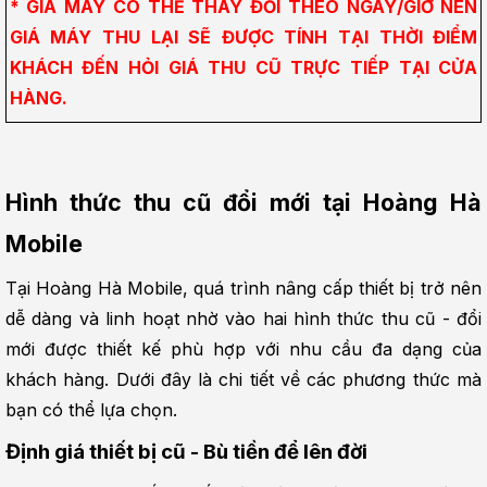
* GIÁ MÁY CÓ THỂ THAY ĐỔI THEO NGÀY/GIỜ NÊN 
GIÁ MÁY THU LẠI SẼ ĐƯỢC TÍNH TẠI THỜI ĐIỂM 
KHÁCH ĐẾN HỎI GIÁ THU CŨ TRỰC TIẾP TẠI CỬA 
HÀNG.
Hình thức thu cũ đổi mới tại Hoàng Hà 
Mobile
Tại Hoàng Hà Mobile, quá trình nâng cấp thiết bị trở nên 
dễ dàng và linh hoạt nhờ vào hai hình thức thu cũ - đổi 
mới được thiết kế phù hợp với nhu cầu đa dạng của 
khách hàng. Dưới đây là chi tiết về các phương thức mà 
bạn có thể lựa chọn.
Định giá thiết bị cũ - Bù tiền để lên đời