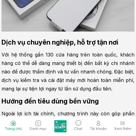
Dịch vụ chuyên nghiệp, hỗ trợ tận nơi
Với hệ thống gần 130 cửa hàng trên toàn quốc, khách 
hàng có thể dễ dàng mang thiết bị đến bất kỳ chi nhánh 
nào để được thẩm định và tư vấn nhanh chóng. Đặc biệt, 
dịch vụ kiểm tra và cài đặt máy mới hoàn toàn miễn phí, 
mang lại sự tiện lợi ngay từ lần sử dụng đầu tiên.
Hướng đến tiêu dùng bền vững
Ngoài lợi ích tài chính, chương trình này còn góp phần 
giảm thiểu rác thải điện tử và thúc đẩy vòng đời sử dụng 
Trang chủ
Danh mục
Chat
Tài khoản
Xem thêm
sản phẩm hợp lý hơn.