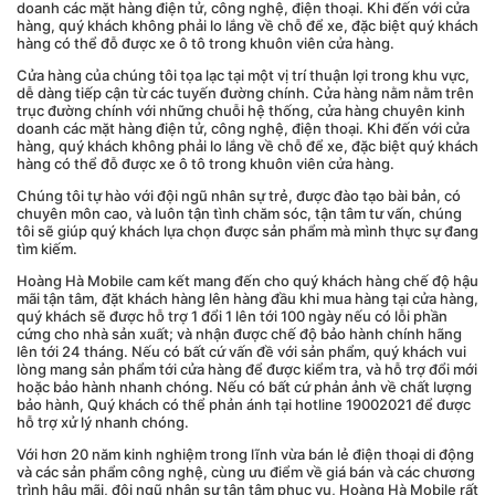
doanh các mặt hàng điện tử, công nghệ, điện thoại. Khi đến với cửa
hàng, quý khách không phải lo lắng về chỗ để xe, đặc biệt quý khách
hàng có thể đỗ được xe ô tô trong khuôn viên cửa hàng.
Cửa hàng của chúng tôi tọa lạc tại một vị trí thuận lợi trong khu vực,
dễ dàng tiếp cận từ các tuyến đường chính. Cửa hàng nằm nằm trên
trục đường chính với những chuỗi hệ thống, cửa hàng chuyên kinh
doanh các mặt hàng điện tử, công nghệ, điện thoại. Khi đến với cửa
hàng, quý khách không phải lo lắng về chỗ để xe, đặc biệt quý khách
hàng có thể đỗ được xe ô tô trong khuôn viên cửa hàng.
Chúng tôi tự hào với đội ngũ nhân sự trẻ, được đào tạo bài bản, có
chuyên môn cao, và luôn tận tình chăm sóc, tận tâm tư vấn, chúng
tôi sẽ giúp quý khách lựa chọn được sản phẩm mà mình thực sự đang
tìm kiếm.
Hoàng Hà Mobile cam kết mang đến cho quý khách hàng chế độ hậu
mãi tận tâm, đặt khách hàng lên hàng đầu khi mua hàng tại cửa hàng,
quý khách sẽ được hỗ trợ 1 đổi 1 lên tới 100 ngày nếu có lỗi phần
cứng cho nhà sản xuất; và nhận được chế độ bảo hành chính hãng
lên tới 24 tháng. Nếu có bất cứ vấn đề với sản phẩm, quý khách vui
lòng mang sản phẩm tới cửa hàng để được kiểm tra, và hỗ trợ đổi mới
hoặc bảo hành nhanh chóng. Nếu có bất cứ phản ảnh về chất lượng
bảo hành, Quý khách có thể phản ánh tại hotline 19002021 để được
hỗ trợ xử lý nhanh chóng.
Với hơn 20 năm kinh nghiệm trong lĩnh vừa bán lẻ điện thoại di động
và các sản phẩm công nghệ, cùng ưu điểm về giá bán và các chương
trình hậu mãi, đội ngũ nhân sự tận tâm phục vụ,
Hoàng Hà Mobile rất