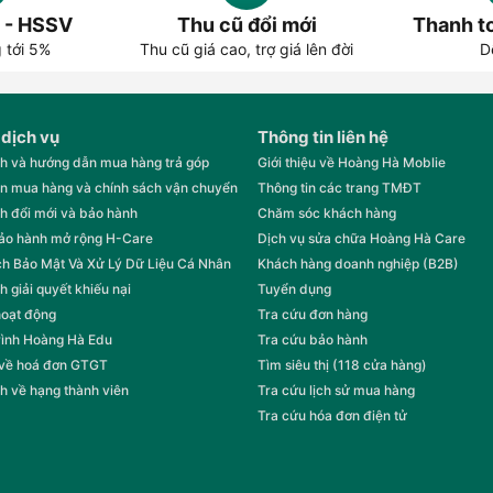
 - HSSV
Thu cũ đổi mới
Thanh to
g tới 5%
Thu cũ giá cao, trợ giá lên đời
D
 dịch vụ
Thông tin liên hệ
h và hướng dẫn mua hàng trả góp
Giới thiệu về Hoàng Hà Moblie
n mua hàng và chính sách vận chuyển
Thông tin các trang TMĐT
h đổi mới và bảo hành
Chăm sóc khách hàng
bảo hành mở rộng H-Care
Dịch vụ sửa chữa Hoàng Hà Care
h Bảo Mật Và Xử Lý Dữ Liệu Cá Nhân
Khách hàng doanh nghiệp (B2B)
h giải quyết khiếu nại
Tuyển dụng
hoạt động
Tra cứu đơn hàng
rình Hoàng Hà Edu
Tra cứu bảo hành
 về hoá đơn GTGT
Tìm siêu thị (118 cửa hàng)
h về hạng thành viên
Tra cứu lịch sử mua hàng
Tra cứu hóa đơn điện tử