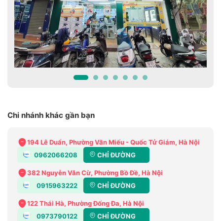
Chi nhánh khác gần bạn
194 Lê Duẩn, Phường Văn Miếu - Quốc Tử Giám, Hà Nội
0962066208
CHỈ ĐƯỜNG
382 Nguyễn Văn Cừ, Phường Bồ Đề, Hà Nội
0915963222
CHỈ ĐƯỜNG
122 Thái Hà, Phường Đống Đa, Hà Nội
0973790122
CHỈ ĐƯỜNG