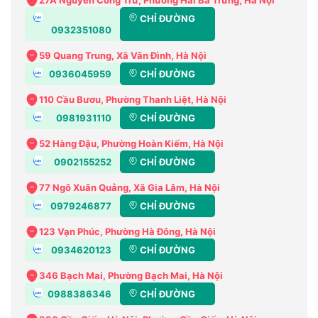
CHỈ ĐƯỜNG
0932351080
59 Quang Trung, Xã Vân Đình, Hà Nội
0936045959
CHỈ ĐƯỜNG
110 Cầu Bươu, Phường Thanh Liệt, Hà Nội
0981931110
CHỈ ĐƯỜNG
52 Hàng Đậu, Phường Hoàn Kiếm, Hà Nội
0902155252
CHỈ ĐƯỜNG
77 Ngô Xuân Quảng, Xã Gia Lâm, Hà Nội
0979246877
CHỈ ĐƯỜNG
123 Vạn Phúc, Phường Hà Đông, Hà Nội
0934620123
CHỈ ĐƯỜNG
346 Bạch Mai, Phường Bạch Mai, Hà Nội
0988386346
CHỈ ĐƯỜNG