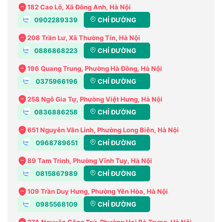
182 Cao Lỗ, Xã Đông Anh, Hà Nội
0902289339
CHỈ ĐƯỜNG
208 Trần Lư, Xã Thường Tín, Hà Nội
0886868223
CHỈ ĐƯỜNG
196 Quang Trung, Phường Hà Đông, Hà Nội
0375966196
CHỈ ĐƯỜNG
258 Ngô Gia Tự, Phường Việt Hưng, Hà Nội
0836886258
CHỈ ĐƯỜNG
651 Nguyễn Văn Linh, Phường Long Biên, Hà Nội
0968789651
CHỈ ĐƯỜNG
89 Tam Trinh, Phường Vĩnh Tuy, Hà Nội
0815867989
CHỈ ĐƯỜNG
109 Trần Duy Hưng, Phường Yên Hòa, Hà Nội
0985568109
CHỈ ĐƯỜNG
27A Nguyễn Công Trứ, Phường Hai Bà Trưng, Hà Nội