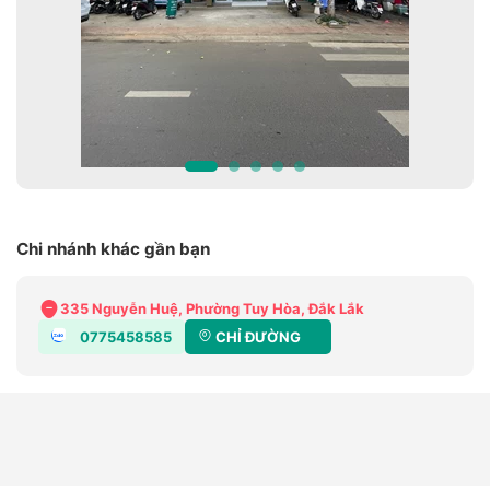
Chi nhánh khác gần bạn
335 Nguyễn Huệ, Phường Tuy Hòa, Đắk Lắk
0775458585
CHỈ ĐƯỜNG