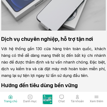
Dịch vụ chuyên nghiệp, hỗ trợ tận nơi
Với hệ thống gần 130 cửa hàng trên toàn quốc, khách 
hàng có thể dễ dàng mang thiết bị đến bất kỳ chi nhánh 
nào để được thẩm định và tư vấn nhanh chóng. Đặc biệt, 
dịch vụ kiểm tra và cài đặt máy mới hoàn toàn miễn phí, 
mang lại sự tiện lợi ngay từ lần sử dụng đầu tiên.
Hướng đến tiêu dùng bền vững
Ngoài lợi ích tài chính, chương trình này còn góp phần 
Trang chủ
Danh mục
Chat
Tài khoản
Xem thêm
giảm thiểu rác thải điện tử và thúc đẩy vòng đời sử dụng 