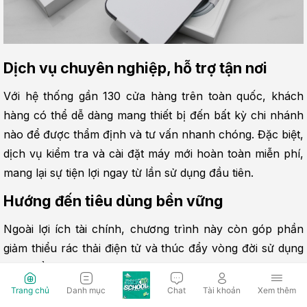
Dịch vụ chuyên nghiệp, hỗ trợ tận nơi
Với hệ thống gần 130 cửa hàng trên toàn quốc, khách 
hàng có thể dễ dàng mang thiết bị đến bất kỳ chi nhánh 
nào để được thẩm định và tư vấn nhanh chóng. Đặc biệt, 
dịch vụ kiểm tra và cài đặt máy mới hoàn toàn miễn phí, 
mang lại sự tiện lợi ngay từ lần sử dụng đầu tiên.
Hướng đến tiêu dùng bền vững
Ngoài lợi ích tài chính, chương trình này còn góp phần 
giảm thiểu rác thải điện tử và thúc đẩy vòng đời sử dụng 
sản phẩm hợp lý hơn.
Trang chủ
Danh mục
Chat
Tài khoản
Xem thêm
Quy trình thu cũ đổi mới tại Hoàng Hà 