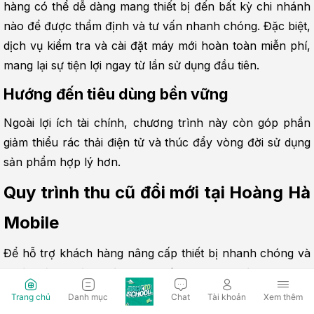
hàng có thể dễ dàng mang thiết bị đến bất kỳ chi nhánh 
nào để được thẩm định và tư vấn nhanh chóng. Đặc biệt, 
dịch vụ kiểm tra và cài đặt máy mới hoàn toàn miễn phí, 
mang lại sự tiện lợi ngay từ lần sử dụng đầu tiên.
Hướng đến tiêu dùng bền vững
Ngoài lợi ích tài chính, chương trình này còn góp phần 
giảm thiểu rác thải điện tử và thúc đẩy vòng đời sử dụng 
sản phẩm hợp lý hơn.
Quy trình thu cũ đổi mới tại Hoàng Hà 
Mobile
Để hỗ trợ khách hàng nâng cấp thiết bị nhanh chóng và 
thuận tiện, Hoàng Hà Mobile xây dựng quy trình thu cũ - 
đổi mới rõ ràng, chuyên nghiệp. Mỗi bước đều được thực 
Trang chủ
Danh mục
Chat
Tài khoản
Xem thêm
hiện minh bạch nhằm đảm bảo quyền lợi tối đa cho 