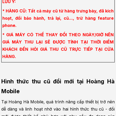
LƯU Ý:
* HÀNG CŨ: Tất cả máy cũ từ hàng trưng bày, đã kích 
hoạt, đổi bảo hành, trả lại, cũ..., trừ hàng feature 
phone.
* GIÁ MÁY CÓ THỂ THAY ĐỔI THEO NGÀY/GIỜ NÊN 
GIÁ MÁY THU LẠI SẼ ĐƯỢC TÍNH TẠI THỜI ĐIỂM 
KHÁCH ĐẾN HỎI GIÁ THU CŨ TRỰC TIẾP TẠI CỬA 
HÀNG.
Hình thức thu cũ đổi mới tại Hoàng Hà 
Mobile
Tại Hoàng Hà Mobile, quá trình nâng cấp thiết bị trở nên 
dễ dàng và linh hoạt nhờ vào hai hình thức thu cũ - đổi 