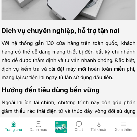
Dịch vụ chuyên nghiệp, hỗ trợ tận nơi
Với hệ thống gần 130 cửa hàng trên toàn quốc, khách 
hàng có thể dễ dàng mang thiết bị đến bất kỳ chi nhánh 
nào để được thẩm định và tư vấn nhanh chóng. Đặc biệt, 
dịch vụ kiểm tra và cài đặt máy mới hoàn toàn miễn phí, 
mang lại sự tiện lợi ngay từ lần sử dụng đầu tiên.
Hướng đến tiêu dùng bền vững
Ngoài lợi ích tài chính, chương trình này còn góp phần 
giảm thiểu rác thải điện tử và thúc đẩy vòng đời sử dụng 
sản phẩm hợp lý hơn.
Trang chủ
Danh mục
Chat
Tài khoản
Xem thêm
Quy trình thu cũ đổi mới tại Hoàng Hà 