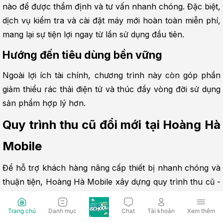
nào để được thẩm định và tư vấn nhanh chóng. Đặc biệt, 
dịch vụ kiểm tra và cài đặt máy mới hoàn toàn miễn phí, 
mang lại sự tiện lợi ngay từ lần sử dụng đầu tiên.
Hướng đến tiêu dùng bền vững
Ngoài lợi ích tài chính, chương trình này còn góp phần 
giảm thiểu rác thải điện tử và thúc đẩy vòng đời sử dụng 
sản phẩm hợp lý hơn.
Quy trình thu cũ đổi mới tại Hoàng Hà 
Mobile
Để hỗ trợ khách hàng nâng cấp thiết bị nhanh chóng và 
thuận tiện, Hoàng Hà Mobile xây dựng quy trình thu cũ - 
đổi mới rõ ràng, chuyên nghiệp. Mỗi bước đều được thực 
hiện minh bạch nhằm đảm bảo quyền lợi tối đa cho 
Trang chủ
Danh mục
Chat
Tài khoản
Xem thêm