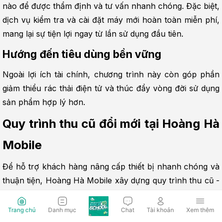
nào để được thẩm định và tư vấn nhanh chóng. Đặc biệt, 
dịch vụ kiểm tra và cài đặt máy mới hoàn toàn miễn phí, 
mang lại sự tiện lợi ngay từ lần sử dụng đầu tiên.
Hướng đến tiêu dùng bền vững
Ngoài lợi ích tài chính, chương trình này còn góp phần 
giảm thiểu rác thải điện tử và thúc đẩy vòng đời sử dụng 
sản phẩm hợp lý hơn.
Quy trình thu cũ đổi mới tại Hoàng Hà 
Mobile
Để hỗ trợ khách hàng nâng cấp thiết bị nhanh chóng và 
thuận tiện, Hoàng Hà Mobile xây dựng quy trình thu cũ - 
đổi mới rõ ràng, chuyên nghiệp. Mỗi bước đều được thực 
hiện minh bạch nhằm đảm bảo quyền lợi tối đa cho 
Trang chủ
Danh mục
Chat
Tài khoản
Xem thêm