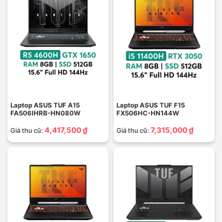
Laptop ASUS TUF A15
Laptop ASUS TUF F15
FA506IHRB-HN080W
FX506HC-HN144W
4,417,500 ₫
7,315,000 ₫
Giá thu cũ:
Giá thu cũ: