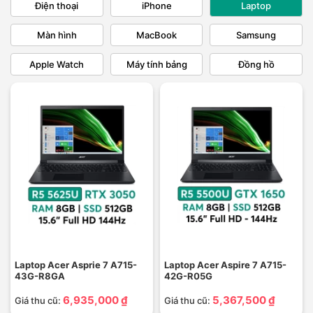
Điện thoại
iPhone
Laptop
Màn hình
MacBook
Samsung
Apple Watch
Máy tính bảng
Đồng hồ
Laptop Acer Asprie 7 A715-
Laptop Acer Aspire 7 A715-
43G-R8GA
42G-R05G
6,935,000 ₫
5,367,500 ₫
Giá thu cũ:
Giá thu cũ: