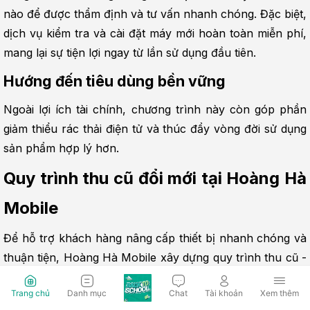
nào để được thẩm định và tư vấn nhanh chóng. Đặc biệt, 
dịch vụ kiểm tra và cài đặt máy mới hoàn toàn miễn phí, 
mang lại sự tiện lợi ngay từ lần sử dụng đầu tiên.
Hướng đến tiêu dùng bền vững
Ngoài lợi ích tài chính, chương trình này còn góp phần 
giảm thiểu rác thải điện tử và thúc đẩy vòng đời sử dụng 
sản phẩm hợp lý hơn.
Quy trình thu cũ đổi mới tại Hoàng Hà 
Mobile
Để hỗ trợ khách hàng nâng cấp thiết bị nhanh chóng và 
thuận tiện, Hoàng Hà Mobile xây dựng quy trình thu cũ - 
đổi mới rõ ràng, chuyên nghiệp. Mỗi bước đều được thực 
Trang chủ
Danh mục
Chat
Tài khoản
Xem thêm
hiện minh bạch nhằm đảm bảo quyền lợi tối đa cho 