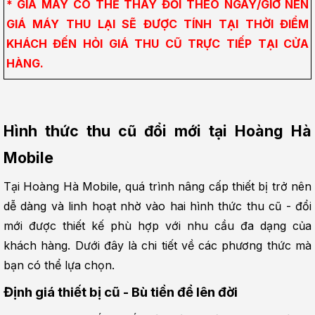
* GIÁ MÁY CÓ THỂ THAY ĐỔI THEO NGÀY/GIỜ NÊN 
GIÁ MÁY THU LẠI SẼ ĐƯỢC TÍNH TẠI THỜI ĐIỂM 
KHÁCH ĐẾN HỎI GIÁ THU CŨ TRỰC TIẾP TẠI CỬA 
HÀNG.
Hình thức thu cũ đổi mới tại Hoàng Hà 
Mobile
Tại Hoàng Hà Mobile, quá trình nâng cấp thiết bị trở nên 
dễ dàng và linh hoạt nhờ vào hai hình thức thu cũ - đổi 
mới được thiết kế phù hợp với nhu cầu đa dạng của 
khách hàng. Dưới đây là chi tiết về các phương thức mà 
bạn có thể lựa chọn.
Định giá thiết bị cũ - Bù tiền để lên đời