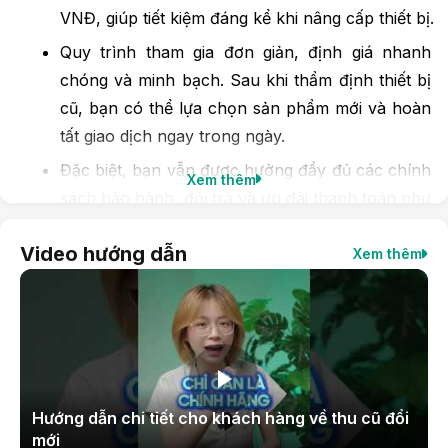
VNĐ, giúp tiết kiệm đáng kể khi nâng cấp thiết bị.
Quy trình tham gia đơn giản, định giá nhanh 
chóng và minh bạch. Sau khi thẩm định thiết bị 
cũ, bạn có thể lựa chọn sản phẩm mới và hoàn 
tất giao dịch ngay trong ngày.
Đặc biệt, bạn vẫn được hưởng đầy đủ các chính 
Xem thêm
sách bảo hành, đổi trả và ưu đãi thanh toán như 
khách mua mới tại Hoàng Hà Mobile.
Video hướng dẫn
Xem thêm
Chương trình áp dụng cho cả thiết bị cũ và sản 
phẩm mới dạng xách tay hoặc chính hãng.
Trong trường hợp không tìm thấy model thiết bị của 
bạn trong danh sách hỗ trợ, đừng ngần ngại liên hệ 
trực tiếp với đội ngũ tư vấn tại cửa hàng để được tư vấn 
chi tiết.
Hướng dẫn chi tiết cho khách hàng về thu cũ đổi
mới