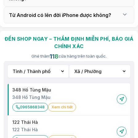
Xiaomi: Các dòng Redmi, Mi và Poco
Và nhiều dòng điện thoại khác
Từ Android có lên đời iPhone được không?
Laptop và MacBook
Hỗ trợ đa dạng sản phẩm cho nhiều thương hiệu nổi 
ĐẾN SHOP NGAY – THẨM ĐỊNH MIỄN PHÍ, BÁO GIÁ
bật hiện nay:
CHÍNH XÁC
118
Apple
Ghé thăm
cửa hàng trên toàn quốc.
Acer
ASUS
Dell
348 Hồ Tùng Mậu
348 Hồ Tùng Mậu
HP
0965868348
Xem chi tiết
Lenovo
MSI
122 Thái Hà
122 Thái Hà
GIGABYTE