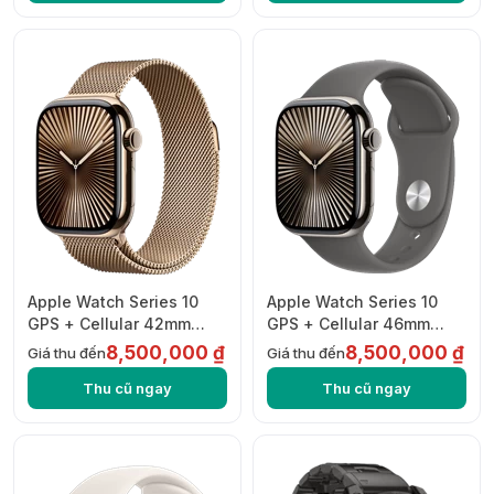
Apple Watch Series 10
Apple Watch Series 10
GPS + Cellular 42mm
GPS + Cellular 46mm
Titanium with Milanese
Titanium with Sport Band
8,500,000 ₫
8,500,000 ₫
Giá thu đến
Giá thu đến
Loop
Thu cũ ngay
Thu cũ ngay