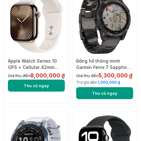
Apple Watch Series 10
Đồng hồ thông minh
GPS + Cellular 42mm
Garmin Fenix 7 Sapphire
Titanium with Sport Band
Solar Dây Titanium
8,000,000 ₫
5,300,000 ₫
Giá thu đến
Giá thu đến
Trợ giá đến:
1,000,000 ₫
Thu cũ ngay
Thu cũ ngay