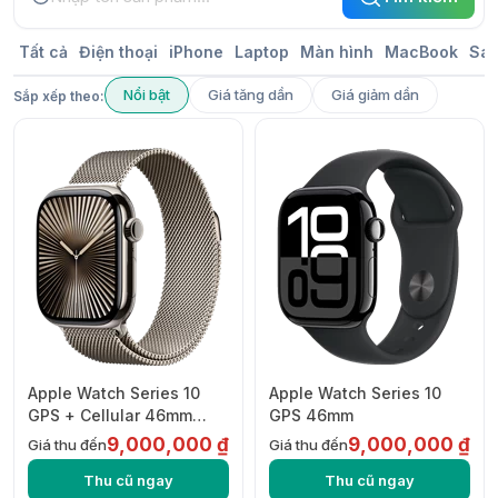
Tất cả
Điện thoại
iPhone
Laptop
Màn hình
MacBook
Sa
Nổi bật
Giá tăng dần
Giá giảm dần
Sắp xếp theo:
Apple Watch Series 10
Apple Watch Series 10
GPS + Cellular 46mm
GPS 46mm
Titanium with Milanese
9,000,000 ₫
9,000,000 ₫
Giá thu đến
Giá thu đến
Loop
Thu cũ ngay
Thu cũ ngay