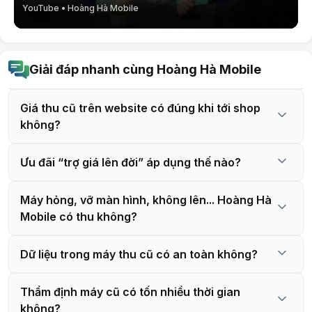
Danh sách sản phẩm thu cũ đổi mới nổi 
YouTube • Hoàng Hà Mobile
bật tại Hoàng Hà Mobile
Chương trình thu cũ - đổi mới tại Hoàng Hà Mobile 
Giải đáp nhanh cùng Hoàng Hà Mobile
không chỉ giúp khách hàng tiết kiệm chi phí mà còn 
mang đến cơ hội sở hữu những thiết bị công nghệ mới 
Giá thu cũ trên website có đúng khi tới shop
nhất một cách dễ dàng và tiện lợi. Dưới đây là những 
không?
nhóm sản phẩm đang áp dụng chính sách thu cũ - đổi 
mới được nhiều khách hàng quan tâm và lựa chọn.
Ưu đãi “trợ giá lên đời” áp dụng thế nào?
Điện thoại thông minh
Máy hỏng, vỡ màn hình, không lên... Hoàng Hà
Hỗ trợ nhiều dòng máy nổi bật từ các thương hiệu lớn 
Mobile có thu không?
như:
iPhone: Từ các phiên bản cũ đến đời mới như 
Dữ liệu trong máy thu cũ có an toàn không?
iPhone 11, 12, 13, 14, 15, 16, 17 series
Thẩm định máy cũ có tốn nhiều thời gian
Samsung: Dòng Galaxy A, Galaxy S
không?