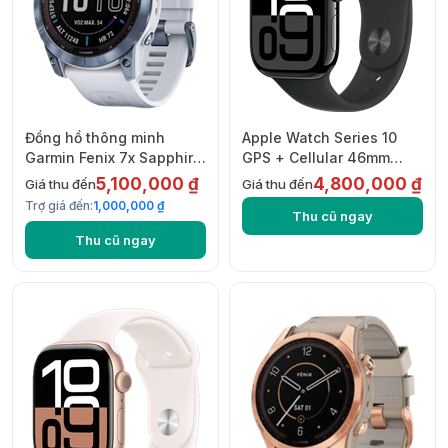
Đồng hồ thông minh
Apple Watch Series 10
Garmin Fenix 7x Sapphire
GPS + Cellular 46mm
Solar, Màu xám Carbon
Aluminium with Sport
5,100,000 ₫
4,800,000 ₫
Giá thu đến
Giá thu đến
viền Titanium với dây sắt
Band
Trợ giá đến:
1,000,000 ₫
Thu cũ ngay
Thu cũ ngay