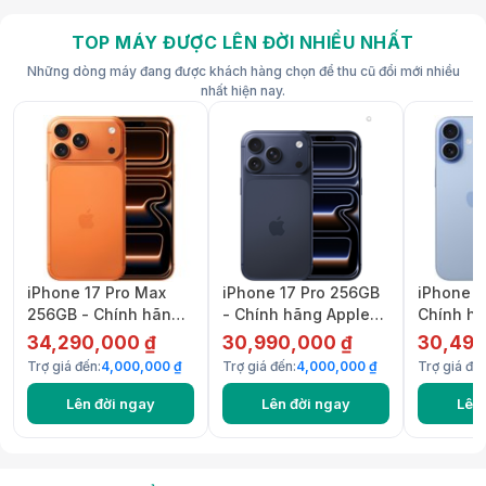
TOP MÁY ĐƯỢC LÊN ĐỜI NHIỀU NHẤT
Những dòng máy đang được khách hàng chọn để thu cũ đổi mới nhiều
nhất hiện nay.
iPhone 17 Pro Max
iPhone 17 Pro 256GB
iPhone 1
256GB - Chính hãng
- Chính hãng Apple
Chính hã
Apple Việt Nam
Việt Nam
Việt Nam
34,290,000 ₫
30,990,000 ₫
30,490
Trợ giá đến:
4,000,000 ₫
Trợ giá đến:
4,000,000 ₫
Trợ giá đến
Lên đời ngay
Lên đời ngay
Lên