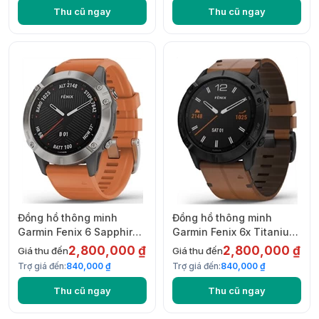
Thu cũ ngay
Thu cũ ngay
Đồng hồ thông minh
Đồng hồ thông minh
Garmin Fenix 6 Sapphire
Garmin Fenix 6x Titanium
Titanium with Ember
Pro Solar
2,800,000 ₫
2,800,000 ₫
Giá thu đến
Giá thu đến
Orange Band
Trợ giá đến:
840,000 ₫
Trợ giá đến:
840,000 ₫
Thu cũ ngay
Thu cũ ngay