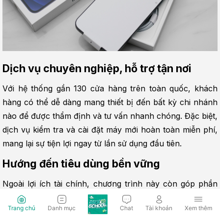
Dịch vụ chuyên nghiệp, hỗ trợ tận nơi
Với hệ thống gần 130 cửa hàng trên toàn quốc, khách 
hàng có thể dễ dàng mang thiết bị đến bất kỳ chi nhánh 
nào để được thẩm định và tư vấn nhanh chóng. Đặc biệt, 
dịch vụ kiểm tra và cài đặt máy mới hoàn toàn miễn phí, 
mang lại sự tiện lợi ngay từ lần sử dụng đầu tiên.
Hướng đến tiêu dùng bền vững
Ngoài lợi ích tài chính, chương trình này còn góp phần 
giảm thiểu rác thải điện tử và thúc đẩy vòng đời sử dụng 
Trang chủ
Danh mục
Chat
Tài khoản
Xem thêm
sản phẩm hợp lý hơn.