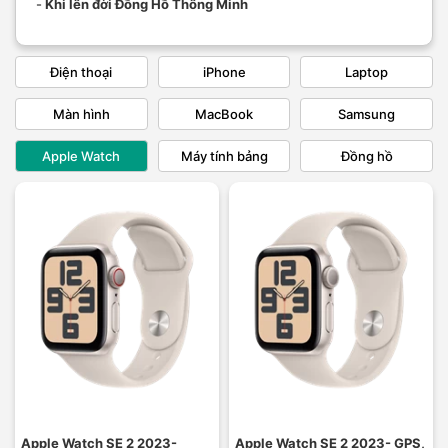
-
Khi lên đời Đồng Hồ Thông Minh
Điện thoại
iPhone
Laptop
Màn hình
MacBook
Samsung
Apple Watch
Máy tính bảng
Đồng hồ
Apple Watch SE 2 2023-
Apple Watch SE 2 2023- GPS,