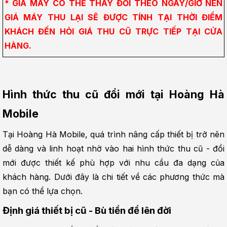
* GIÁ MÁY CÓ THỂ THAY ĐỔI THEO NGÀY/GIỜ NÊN 
GIÁ MÁY THU LẠI SẼ ĐƯỢC TÍNH TẠI THỜI ĐIỂM 
KHÁCH ĐẾN HỎI GIÁ THU CŨ TRỰC TIẾP TẠI CỬA 
HÀNG.
Hình thức thu cũ đổi mới tại Hoàng Hà 
Mobile
Tại Hoàng Hà Mobile, quá trình nâng cấp thiết bị trở nên 
dễ dàng và linh hoạt nhờ vào hai hình thức thu cũ - đổi 
mới được thiết kế phù hợp với nhu cầu đa dạng của 
khách hàng. Dưới đây là chi tiết về các phương thức mà 
bạn có thể lựa chọn.
Định giá thiết bị cũ - Bù tiền để lên đời