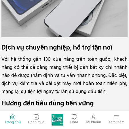
Dịch vụ chuyên nghiệp, hỗ trợ tận nơi
Với hệ thống gần 130 cửa hàng trên toàn quốc, khách 
hàng có thể dễ dàng mang thiết bị đến bất kỳ chi nhánh 
nào để được thẩm định và tư vấn nhanh chóng. Đặc biệt, 
dịch vụ kiểm tra và cài đặt máy mới hoàn toàn miễn phí, 
mang lại sự tiện lợi ngay từ lần sử dụng đầu tiên.
Hướng đến tiêu dùng bền vững
Ngoài lợi ích tài chính, chương trình này còn góp phần 
Trang chủ
Danh mục
Chat
Tài khoản
Xem thêm
giảm thiểu rác thải điện tử và thúc đẩy vòng đời sử dụng 