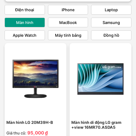
Điện thoại
iPhone
Laptop
Màn hình
MacBook
Samsung
Apple Watch
Máy tính bảng
Đồng hồ
Màn hình LG 20M39H-B
Màn hình di động LG gram
+view 16MR70.ASDA5
95,000 ₫
Giá thu cũ: