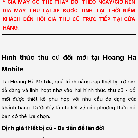
* GIÁ MÁY CÓ THỂ THAY ĐỔI THEO NGÀY/GIỜ NÊN 
GIÁ MÁY THU LẠI SẼ ĐƯỢC TÍNH TẠI THỜI ĐIỂM 
KHÁCH ĐẾN HỎI GIÁ THU CŨ TRỰC TIẾP TẠI CỬA 
HÀNG.
Hình thức thu cũ đổi mới tại Hoàng Hà 
Mobile
Tại Hoàng Hà Mobile, quá trình nâng cấp thiết bị trở nên 
dễ dàng và linh hoạt nhờ vào hai hình thức thu cũ - đổi 
mới được thiết kế phù hợp với nhu cầu đa dạng của 
khách hàng. Dưới đây là chi tiết về các phương thức mà 
bạn có thể lựa chọn.
Định giá thiết bị cũ - Bù tiền để lên đời