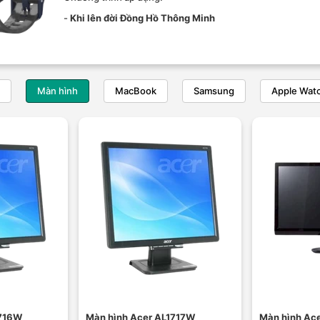
-
Khi lên đời Đồng Hồ Thông Minh
Màn hình
MacBook
Samsung
Apple Wat
1716W
Màn hình Acer AL1717W
Màn hình Ac