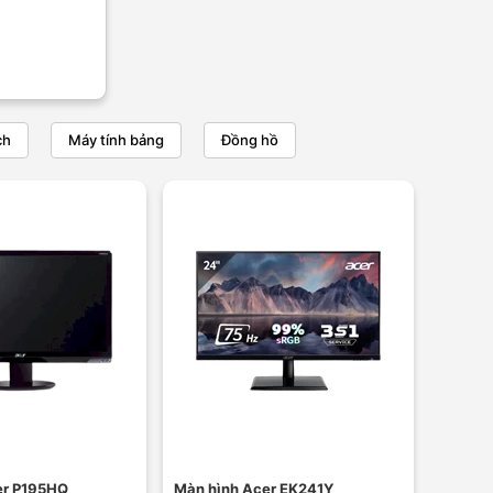
ch
Máy tính bảng
Đồng hồ
er P195HQ
Màn hình Acer EK241Y