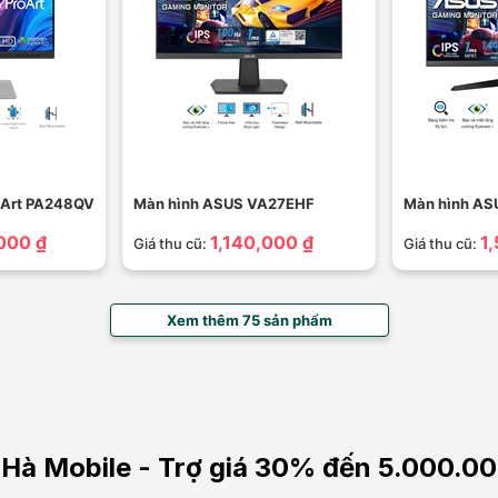
oArt PA248QV
Màn hình ASUS VA27EHF
Màn hình A
000 ₫
1,140,000 ₫
1
Giá thu cũ:
Giá thu cũ:
Xem thêm 75 sản phẩm
ng Hà Mobile - Trợ giá 30% đến 5.000.