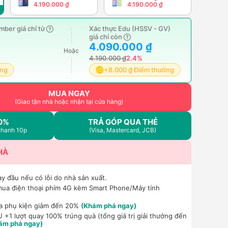
4.190.000 ₫
4.190.000 ₫
ber giá chỉ từ
Xác thực Edu (HSSV - GV)
giá chỉ còn
4.090.000 ₫
Hoặc
4.190.000 ₫
2.4%
ởng
+8.000 ₫ Điểm thưởng
MUA NGAY
(Giao tận nhà hoặc nhận tại cửa hàng)
0%
TRẢ GÓP QUA THẺ
nhanh 10p
(Visa, Mastercard, JCB)
HÀ
ày đầu nếu có lỗi do nhà sản xuất.
mua điện thoại phím 4G kèm Smart Phone/Máy tính
a phụ kiện giảm đến 20%
(Khám phá ngay)
+1 lượt quay 100% trúng quà (tổng giá trị giải thưởng đến
ám phá ngay)