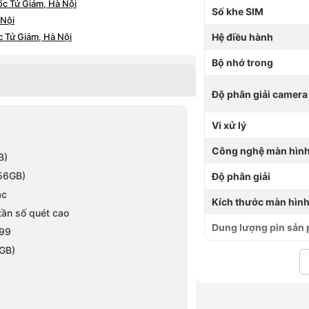
c Tử Giám, Hà Nội
Số khe SIM
 Nội
 Tử Giám, Hà Nội
Hệ điều hành
 Nội
Bộ nhớ trong
Nội
, Hà Nội
Độ phân giải camera
à Nội
 Nội
Vi xử lý
Nội
Công nghệ màn hìn
à Nội
B)
Hà Nội
256GB)
Độ phân giải
ắc
Kích thước màn hìn
Hà Nội
tần số quét cao
ghĩa Đô, Hà Nội
Dung lượng pin sản
G99
ội
GB)
Đông Ngạc, Hà Nội
 Hà Nội
Nội
, Hà Nội