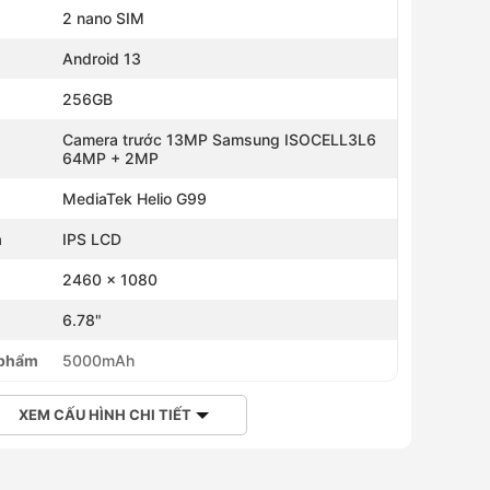
2 nano SIM
Android 13
256GB
Camera trước 13MP Samsung ISOCELL3L6
64MP + 2MP
MediaTek Helio G99
h
IPS LCD
2460 x 1080
h
6.78"
 phẩm
5000mAh
XEM CẤU HÌNH CHI TIẾT