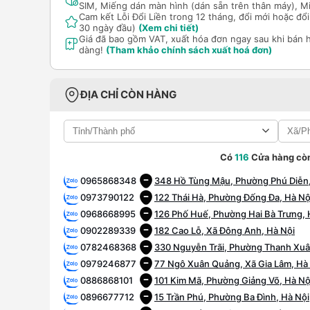
SIM, Miếng dán màn hình (dán sẵn trên thân máy), M
Cam kết Lỗi Đổi Liền trong 12 tháng, đổi mới hoặc đ
30 ngày đầu)
(Xem chi tiết)
Giá đã bao gồm VAT, xuất hóa đơn ngay sau khi bán 
dàng!
(Tham khảo chính sách xuất hoá đơn)
ĐỊA CHỈ CÒN HÀNG
Có
116
Cửa hàng cò
0965868348
348 Hồ Tùng Mậu, Phường Phú Diễn,
0973790122
122 Thái Hà, Phường Đống Đa, Hà Nộ
0968668995
126 Phố Huế, Phường Hai Bà Trưng, 
0902289339
182 Cao Lỗ, Xã Đông Anh, Hà Nội
0782468368
330 Nguyễn Trãi, Phường Thanh Xuâ
0979246877
77 Ngô Xuân Quảng, Xã Gia Lâm, Hà
0886868101
101 Kim Mã, Phường Giảng Võ, Hà Nộ
0896677712
15 Trần Phú, Phường Ba Đình, Hà Nội