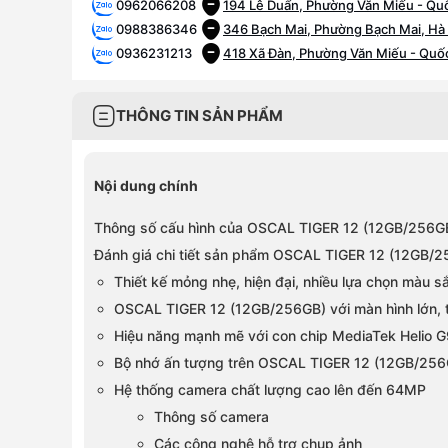
0962066208
194 Lê Duẩn, Phường Văn Miếu - Quố
0988386346
346 Bạch Mai, Phường Bạch Mai, Hà
0936231213
418 Xã Đàn, Phường Văn Miếu - Quốc
0902155252
52 Hàng Đậu, Phường Hoàn Kiếm, Hà
0815867989
89 Tam Trinh, Phường Vĩnh Tuy, Hà 
THÔNG TIN SẢN PHẨM
0985568109
109 Trần Duy Hưng, Phường Yên Hòa
0981931110
110 Cầu Bươu, Phường Thanh Liệt, H
0985981110
110 Phố Xốm, Phường Phú Lương, Hà
Nội dung chính
0934620123
123 Vạn Phúc, Phường Hà Đông, Hà 
0886863938
176 Chùa Thông, Phường Sơn Tây, H
Thông số cấu hình của OSCAL TIGER 12 (12GB/256G
0375966196
196 Quang Trung, Phường Hà Đông, 
Đánh giá chi tiết sản phẩm OSCAL TIGER 12 (12GB/
0886868223
208 Trần Lư, Xã Thường Tín, Hà Nội
Thiết kế mỏng nhẹ, hiện đại, nhiều lựa chọn màu s
0836886258
258 Ngô Gia Tự, Phường Việt Hưng, 
OSCAL TIGER 12 (12GB/256GB) với màn hình lớn, 
0968590259
259 đường Lạc Long Quân, Phường N
Hiệu năng mạnh mẽ với con chip MediaTek Helio 
0903202328
28 Trần Phú, Phường Hà Đông, Hà N
Bộ nhớ ấn tượng trên OSCAL TIGER 12 (12GB/256
0886868010
336 Đường Phạm Văn Đồng, Phường 
Hệ thống camera chất lượng cao lên đến 64MP
0915963222
382 Nguyễn Văn Cừ, Phường Bồ Đề,
0968323399
392 Cầu Giấy, Phường Cầu Giấy, Hà 
Thông số camera
0832639292
392 Trương Định, Phường Tương Mai
Các công nghệ hỗ trợ chụp ảnh