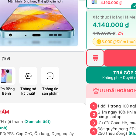
4.190.000 ₫
Xác thực Hoàng Hà Mem
4.140.000 ₫
4.190.000 ₫
1.2%
8.000 ₫ Điểm thư
(
1
/
9
)
TRẢ GÓP 
Không phí - Duyệt 
Tím Bồng
Thông số
Thông tin
ƯU ĐÃI HOÀNG 
Bềnh
kỹ thuật
sản phẩm
1 đổi 1 trong 100 ng
1
PHẨM
Giảm ngay 10% khi 
2
bảng/Laptop
2H nội thành
(Xem chi tiết)
Ưu đãi Chào Hè, mu
3
ành)
Đặc quyền hạng EDU 
4
250 triệu đồng)
(Kh
D/PPS, Cáp C-C, Ốp lưng, Dụng cụ lấy