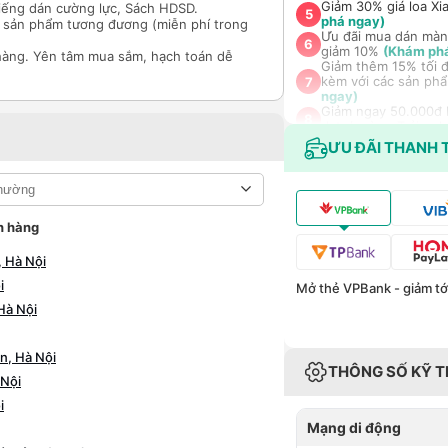
Giảm 30% giá loa Xi
iếng dán cường lực, Sách HDSD.
5
phá ngay)
ổi sản phẩm tương đương (miễn phí trong
Ưu đãi mua dán màn
6
giảm 10%
(Khám ph
hàng. Yên tâm mua sắm, hạch toán dễ
Giảm thêm 15% tối đ
kèm với các sản phẩ
7
ngay)
Giảm ngay 50.000đ k
8
data/ngày - Trải ng
Nhận báo giá tốt nh
ƯU ĐÃI THANH 
9
(Khám phá ngay)
n hàng
 Hà Nội
i
Mở thẻ VPBank - giảm tới
Hà Nội
n, Hà Nội
THÔNG SỐ KỸ 
 Nội
i
Mạng di động