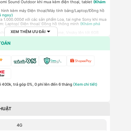
aomi Sound Outdoor khi mua kèm điện thoại, tablet
(Khám
 hình kèm máy Điện thoại/Máy tính bảng/Laptop/Đồng hồ
á ngay)
a 1.000.000đ với các sản phẩm Loa, tai nghe Sony khi mua
m: Laptop/ Điện thoại/ Đồng hồ thông minh
(Khám phá
XEM THÊM ƯU ĐÃI
hi mua gói cước di động Mobifone, Vnsky lên tới 6GB
hiệm 5G chỉ 99k/tháng
(Khám phá ngay)
ất cho khách hàng doanh nghiệp B2B khi mua số lượng lớn
TOÁN
 400k, trả góp 0%, 0 phí lên đến 6 tháng
(Xem chi tiết)
THUẬT
4G