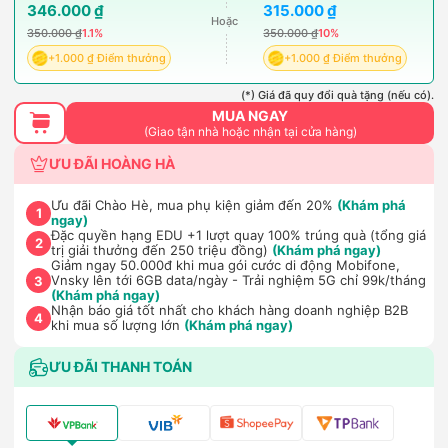
346.000 ₫
315.000 ₫
Hoặc
350.000 ₫
1.1%
350.000 ₫
10%
+1.000 ₫ Điểm thưởng
+1.000 ₫ Điểm thưởng
(*) Giá đã quy đổi quà tặng (nếu có).
MUA NGAY
(Giao tận nhà hoặc nhận tại cửa hàng)
ƯU ĐÃI HOÀNG HÀ
Ưu đãi Chào Hè, mua phụ kiện giảm đến 20%
(Khám phá
1
ngay)
Đặc quyền hạng EDU +1 lượt quay 100% trúng quà (tổng giá
2
trị giải thưởng đến 250 triệu đồng)
(Khám phá ngay)
Giảm ngay 50.000đ khi mua gói cước di động Mobifone,
Vnsky lên tới 6GB data/ngày - Trải nghiệm 5G chỉ 99k/tháng
3
(Khám phá ngay)
Nhận báo giá tốt nhất cho khách hàng doanh nghiệp B2B
4
khi mua số lượng lớn
(Khám phá ngay)
ƯU ĐÃI THANH TOÁN