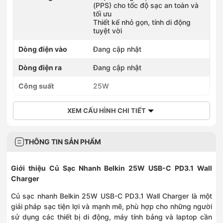
0985568109
(PPS) cho tốc độ sạc an toàn và
109 Trần Duy Hưng, Phường Yên Hòa, Hà Nội
tối ưu
0981931110
Thiết kế nhỏ gọn, tính di động
tuyệt vời
110 Cầu Bươu, Phường Thanh Liệt, Hà Nội
0985981110
Dòng điện vào
Đang cập nhật
110 Phố Xốm, Phường Phú Lương, Hà Nội
0934620123
Dòng điện ra
Đang cập nhật
123 Vạn Phúc, Phường Hà Đông, Hà Nội
0886863938
Công suất
25W
176 Chùa Thông, Phường Sơn Tây, Hà Nội
0375966196
196 Quang Trung, Phường Hà Đông, Hà Nội
XEM CẤU HÌNH CHI TIẾT
0886868223
208 Trần Lư, Xã Thường Tín, Hà Nội
0836886258
THÔNG TIN SẢN PHẨM
258 Ngô Gia Tự, Phường Việt Hưng, Hà Nội
0968590259
Giới thiệu Củ Sạc Nhanh Belkin 25W USB-C PD3.1 Wall
259 đường Lạc Long Quân, Phường Nghĩa Đô, Hà Nội
Charger
0903202328
28 Trần Phú, Phường Hà Đông, Hà Nội
Củ sạc nhanh Belkin 25W USB-C PD3.1 Wall Charger là một
0886868010
giải pháp sạc tiện lợi và mạnh mẽ, phù hợp cho những người
336 Đường Phạm Văn Đồng, Phường Đông Ngạc, Hà Nội
sử dụng các thiết bị di động, máy tính bảng và laptop cần
0915963222