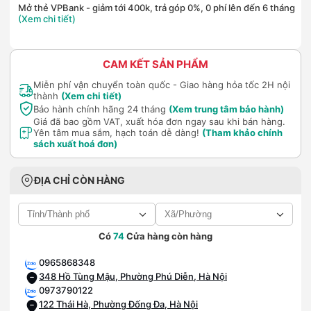
Mở thẻ VPBank - giảm tới 400k, trả góp 0%, 0 phí lên đến 6 tháng
(Xem chi tiết)
CAM KẾT SẢN PHẨM
Miễn phí vận chuyển toàn quốc - Giao hàng hỏa tốc 2H nội
thành
(Xem chi tiết)
Bảo hành chính hãng 24 tháng
(Xem trung tâm bảo hành)
Giá đã bao gồm VAT, xuất hóa đơn ngay sau khi bán hàng.
Yên tâm mua sắm, hạch toán dễ dàng!
(Tham khảo chính
sách xuất hoá đơn)
ĐỊA CHỈ CÒN HÀNG
Có
74
Cửa hàng còn hàng
0965868348
348 Hồ Tùng Mậu, Phường Phú Diễn, Hà Nội
0973790122
122 Thái Hà, Phường Đống Đa, Hà Nội