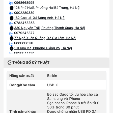
0968668995
126 Phố Huế, Phường Hai Bà Trưng, Hà Nội
0902289339
182 Cao Lỗ, Xã Đông Anh, Hà Nội
0782468368
330 Nguyễn Trãi, Phường Thanh Xuân, Hà Nội
0979246877
77 Ngô Xuân Quảng, Xã Gia Lâm, Hà Nội
0886868101
101 Kim Mã, Phường Giảng Võ, Hà Nội
0896677712
15 Trần Phú, Phường Ba Đình, Hà Nội
THÔNG SỐ KỸ THUẬT
0962066208
194 Lê Duẩn, Phường Văn Miếu - Quốc Tử Giám, Hà Nội
0988386346
Hãng sản xuất
Belkin
346 Bạch Mai, Phường Bạch Mai, Hà Nội
0936231213
Cổng/Khe cắm
USB-C
418 Xã Đàn, Phường Văn Miếu - Quốc Tử Giám, Hà Nội
0902155252
Bộ sạc được tối ưu hóa cho cả
52 Hàng Đậu, Phường Hoàn Kiếm, Hà Nội
Samsung và iPhone
Sạc nhanh iPhone 8 trở lên từ 0-
0815867989
50% trong 30 phút
89 Tam Trinh, Phường Vĩnh Tuy, Hà Nội
Tính năng khác
Được chứng nhận USB PD 3.1