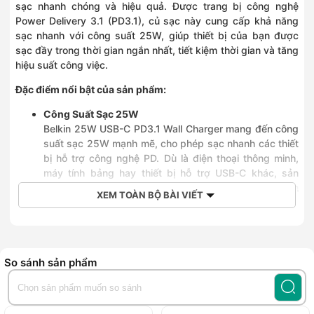
sạc nhanh chóng và hiệu quả. Được trang bị công nghệ
382 Nguyễn Văn Cừ, Phường Bồ Đề, Hà Nội
Power Delivery 3.1 (PD3.1), củ sạc này cung cấp khả năng
0968323399
sạc nhanh với công suất 25W, giúp thiết bị của bạn được
392 Cầu Giấy, Phường Cầu Giấy, Hà Nội
sạc đầy trong thời gian ngắn nhất, tiết kiệm thời gian và tăng
0832639292
hiệu suất công việc.
392 Trương Định, Phường Tương Mai, Hà Nội
0936045959
Đặc điểm nổi bật của sản phẩm:
59 Quang Trung, Xã Vân Đình, Hà Nội
0968789651
Công Suất Sạc 25W
651 Nguyễn Văn Linh, Phường Long Biên, Hà Nội
Belkin 25W USB-C PD3.1 Wall Charger mang đến công
0936396799
suất sạc 25W mạnh mẽ, cho phép sạc nhanh các thiết
749 Giải Phóng, Phường Tương Mai, Hà Nội
bị hỗ trợ công nghệ PD. Dù là điện thoại thông minh,
0899559669
máy tính bảng hay thiết bị hỗ trợ USB-C khác, sản
Số 484 khu 7, Xã Hoài Đức, Hà Nội
phẩm này có thể sạc đầy nhanh chóng mà không làm
0828252255
XEM TOÀN BỘ BÀI VIẾT
giảm hiệu suất của thiết bị.
1060 Đường 3/2, Phường Phú Thọ, Hồ Chí Minh
0826802255
Công Nghệ Power Delivery 3.1 (PD3.1)
243 Bạch Đằng, Phường Gia Định, Hồ Chí Minh
Công nghệ Power Delivery (PD) cho phép truyền tải
0909051680
điện năng ở mức cao hơn so với các chuẩn sạc truyền
So sánh sản phẩm
Số 254 Khánh Hội, Phường Khánh Hội, Hồ Chí Minh
thống. Với PD3.1, củ sạc Belkin đảm bảo việc cung cấp
0908572255
nguồn điện ổn định và hiệu quả, giúp thiết bị của bạn
272 Đại Lộ Bình Dương, Phường Phú Lợi, Hồ Chí Minh
được sạc an toàn và nhanh chóng.
0902840419