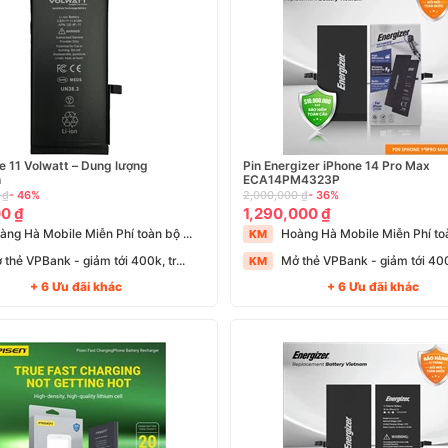
e 11 Volwatt – Dung lượng
Pin Energizer iPhone 14 Pro Max
h
ECA14PM4323P
 ₫
- 46%
2,000,000 ₫
- 36%
0 ₫
1,290,000 ₫
àng Hà Mobile Miễn Phí toàn bộ ...
Hoàng Hà Mobile Miễn Phí toà
KM
 thẻ VPBank - giảm tới 400k, tr...
Mở thẻ VPBank - giảm tới 400k
KM
+ 6 Ưu đãi khác
+ 6 Ưu đãi khác