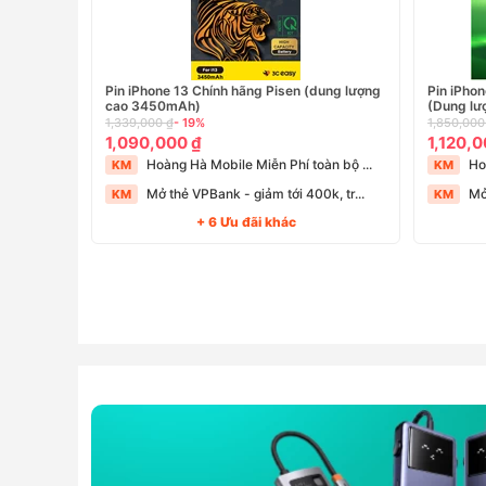
Pin iPhone 13 Chính hãng Pisen (dung lượng
Pin iPho
cao 3450mAh)
(Dung l
1,339,000 ₫
- 19%
1,850,000
1,090,000 ₫
1,120,0
Hoàng Hà Mobile Miễn Phí toàn bộ ...
Ho
KM
KM
Mở thẻ VPBank - giảm tới 400k, tr...
Mở
KM
KM
+ 6 Ưu đãi khác