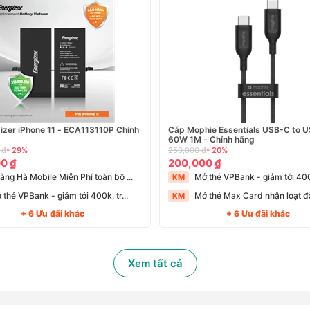
gizer iPhone 11 - ECA113110P Chính
Cáp Mophie Essentials USB-C to 
60W 1M - Chính hãng
 ₫
- 29%
250,000 ₫
- 20%
0 ₫
200,000 ₫
àng Hà Mobile Miễn Phí toàn bộ ...
Mở thẻ VPBank - giảm tới 400k
KM
 thẻ VPBank - giảm tới 400k, tr...
Mở thẻ Max Card nhận loạt đặ
KM
+ 6 Ưu đãi khác
+ 6 Ưu đãi khác
Xem tất cả