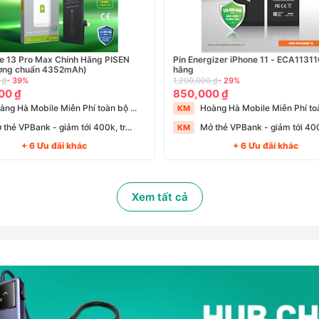
ne 13 Pro Max Chính Hãng PISEN
Pin Energizer iPhone 11 - ECA1131
ượng chuẩn 4352mAh)
hãng
 ₫
- 39%
1,200,000 ₫
- 29%
00 ₫
850,000 ₫
àng Hà Mobile Miễn Phí toàn bộ ...
Hoàng Hà Mobile Miễn Phí toà
KM
 thẻ VPBank - giảm tới 400k, tr...
Mở thẻ VPBank - giảm tới 400k
KM
+ 6 Ưu đãi khác
+ 6 Ưu đãi khác
Xem tất cả