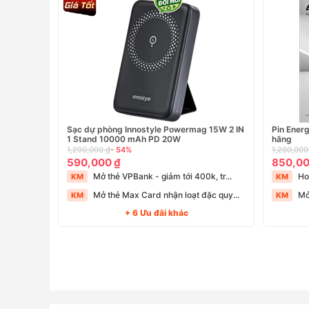
Sạc dự phòng Innostyle Powermag 15W 2 IN
Pin Ener
1 Stand 10000 mAh PD 20W
hãng
1,290,000 ₫
- 54%
1,200,000
590,000 ₫
850,00
Mở thẻ VPBank - giảm tới 400k, tr...
Ho
KM
KM
Mở thẻ Max Card nhận loạt đặc quy...
Mở
KM
KM
+ 6 Ưu đãi khác