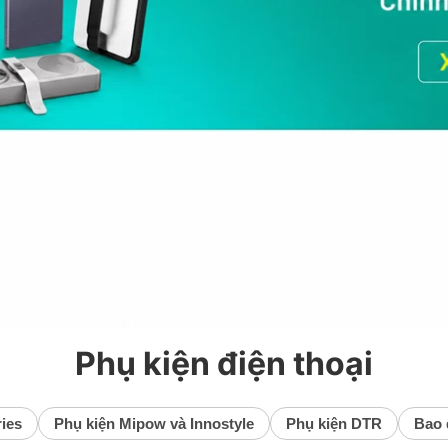
Phụ kiện điện thoại
ies
Phụ kiện Mipow và Innostyle
Phụ kiện DTR
Bao 