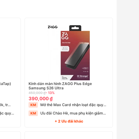
taTap)
Kính dán màn hình ZAGG Plus Edge
Samsung S26 Ultra
450,000 ₫
- 13%
390,000 ₫
, tr...
Mở thẻ Max Card nhận loạt đặc quy...
KM
c quy...
Ưu đãi Chào Hè, mua phụ kiện giảm...
KM
+ 2 Ưu đãi khác