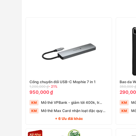
Cổng chuyển đổi USB-C Mophie 7 in 1
Bao da W
1,200,000 ₫
- 21%
350,000 
950,000 ₫
290,00
Mở thẻ VPBank - giảm tới 400k, tr...
Mở
KM
KM
Mở thẻ Max Card nhận loạt đặc quy...
Mở
KM
KM
+ 6 Ưu đãi khác