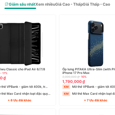
Giảm sâu nhất
Xem nhiều
Giá Cao - Thấp
Giá Thấp - Cao
iwu Classic cho iPad Air 6/7/8
Ốp lưng PITAKA Ultra-Slim (with Pi
iPhone 17 Pro Max
₫
- 17%
2,000,000 ₫
- 10%
0 ₫
1,790,000 ₫
 thẻ VPBank - giảm tới 400k, tr...
Mở thẻ VPBank - giảm tới 400k
KM
 thẻ Max Card nhận loạt đặc quy...
Mở thẻ Max Card nhận loạt đặ
KM
+ 6 Ưu đãi khác
+ 7 Ưu đãi khác