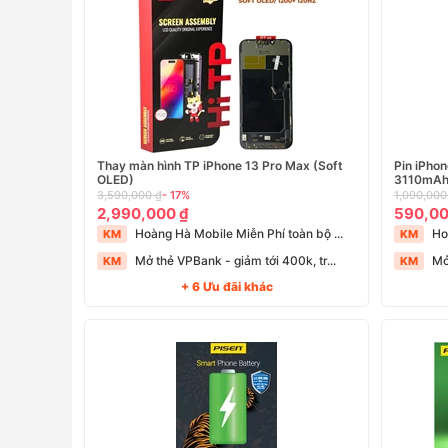
Thay màn hình TP iPhone 13 Pro Max (Soft
Pin iPhon
OLED)
3110mA
3,590,000 ₫
- 17%
1,090,000
2,990,000 ₫
590,00
Hoàng Hà Mobile Miễn Phí toàn bộ ...
Ho
KM
KM
Mở thẻ VPBank - giảm tới 400k, tr...
Mở
KM
KM
+ 6 Ưu đãi khác