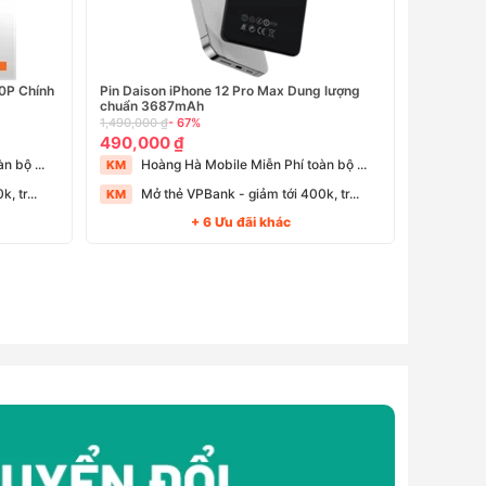
10P Chính
Pin Daison iPhone 12 Pro Max Dung lượng
chuẩn 3687mAh
1,490,000 ₫
- 67%
490,000 ₫
n bộ ...
Hoàng Hà Mobile Miễn Phí toàn bộ ...
KM
, tr...
Mở thẻ VPBank - giảm tới 400k, tr...
KM
+ 6 Ưu đãi khác