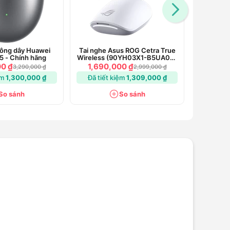
hông dây Huawei
Tai nghe Asus ROG Cetra True
Tai ng
5 - Chính hãng
Wireless (90YH03X1-B5UA00)
Wirele
- Chính hãng
00 ₫
1,690,000 ₫
1,750
3,290,000 ₫
2,999,000 ₫
ệm
1,300,000 ₫
Đã tiết kiệm
1,309,000 ₫
Đã ti
So sánh
So sánh