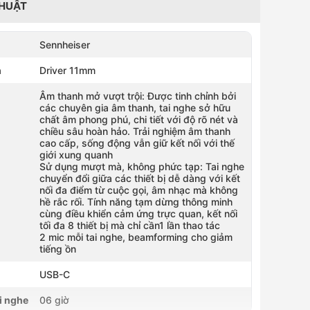
THUẬT
Sennheiser
h
Driver 11mm
Âm thanh mở vượt trội: Được tinh chỉnh bởi
các chuyên gia âm thanh, tai nghe sở hữu
chất âm phong phú, chi tiết với độ rõ nét và
chiều sâu hoàn hảo. Trải nghiệm âm thanh
cao cấp, sống động vẫn giữ kết nối với thế
giới xung quanh
Sử dụng mượt mà, không phức tạp: Tai nghe
chuyển đổi giữa các thiết bị dễ dàng với kết
nối đa điểm từ cuộc gọi, âm nhạc mà không
hề rắc rối. Tính năng tạm dừng thông minh
cùng điều khiển cảm ứng trực quan, kết nối
tối đa 8 thiết bị mà chỉ cần1 lần thao tác
2 mic mỗi tai nghe, beamforming cho giảm
tiếng ồn
USB-C
i nghe
06 giờ