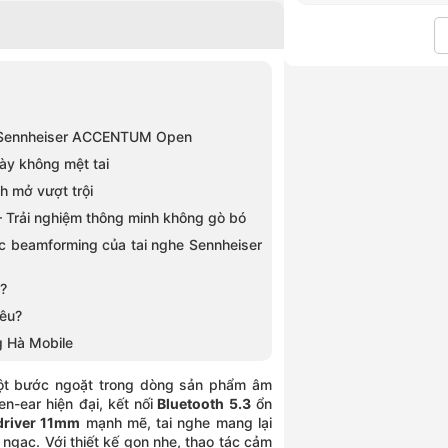
n Hưng, Hồ Chí Minh
ơn Phú, Hồ Chí Minh
iêu, Hồ Chí Minh
ồ Chí Minh
Lợi, Hồ Chí Minh
 Hòa, Hồ Chí Minh
ghe Sennheiser ACCENTUM Open
n Lài, Hồ Chí Minh
ày không mệt tai
 Minh
 mở vượt trội
uyên, An Giang
n – Trải nghiệm thông minh không gò bó
ắc Ninh
mic beamforming của tai nghe Sennheiser
Bắc Ninh
nh, Cà Mau
?
Mau
êu?
n Thơ
 Hà Mobile
ỳ, Đà Nẵng
hâu, Đà Nẵng
t bước ngoặt trong dòng sản phẩm âm
ường Hòa Khánh, Đà Nẵng
n-ear hiện đại, kết nối
Bluetooth 5.3
ổn
Ma Thuột, Đắk Lắk
river 11mm
mạnh mẽ, tai nghe mang lại
ngạc. Với thiết kế gọn nhẹ, thao tác cảm
ước, Đồng Nai