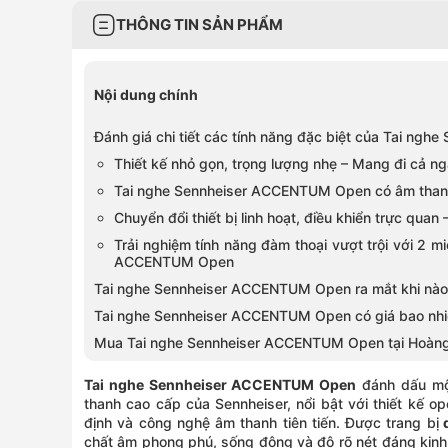
0836302255
Số 418 Nguyễn Thị Thập, Phường Tâ
THÔNG TIN SẢN PHẨM
0966356215
Số 215 Lê Văn Việt, Phường Tăng Nh
0786722255
108 Nguyễn Văn Tiết, Phường Lái Th
0826802255
243 Bạch Đằng, Phường Gia Định, H
Nội dung chính
0908572255
272 Đại Lộ Bình Dương, Phường Phú 
0838302255
347 Hoàng Văn Thụ, Phường Tân Sơn
Đánh giá chi tiết các tính năng đặc biệt của Tai n
0352024770
672–674 Lê Hồng Phong, Phường Vườ
Thiết kế nhỏ gọn, trọng lượng nhẹ – Mang đi cả ng
0908892255
91 Ba Cu, Phường Vũng Tàu, Hồ Chí
Tai nghe Sennheiser ACCENTUM Open có âm thanh
0902291415
1456 Trần Hưng Đạo, Phường Long X
Chuyển đổi thiết bị linh hoạt, điều khiển trực qua
0936831212
258 Ngô Gia Tự, Phường Kinh Bắc, B
Trải nghiệm tính năng đàm thoại vượt trội với 2 
0936682091
55 Hùng Vương, Phường Bắc Giang, 
ACCENTUM Open
0763928899
04 Trần Hưng Đạo, Phường Tân Thà
Tai nghe Sennheiser ACCENTUM Open ra mắt khi nào
0794928899
182 Trần Phú, Phường Bạc Liêu, Cà 
Tai nghe Sennheiser ACCENTUM Open có giá bao nhi
0828522255
231A đường 3/2, Phường Tân An, Cầ
Mua Tai nghe Sennheiser ACCENTUM Open tại Hoàng
0935049292
225 Phan Châu Trinh, Phường Tam K
0788655155
153 Nguyễn Văn Linh, Phường Hải C
Tai nghe Sennheiser ACCENTUM Open
đánh dấu mộ
0777499899
460-462 Đường Tôn Đức Thắng, Ph
thanh cao cấp của Sennheiser, nổi bật với thiết kế ope
0782588383
07–09 Phan Bội Châu, Phường Buôn 
định và công nghệ âm thanh tiên tiến. Được trang bị
d
chất âm phong phú, sống động và độ rõ nét đáng kinh 
0797572255
1039 Phú Riềng Đỏ, Phường Bình Ph