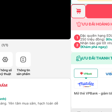
ƯU ĐÃI HOÀNG 
Đặc quyền hạng EDU 
1
250 triệu đồng)
(Kh
Nhận báo giá tốt nh
(
1
/
1
)
2
(Khám phá ngay)
ƯU ĐÃI THANH 
Thông số
Thông tin
kỹ thuật
sản phẩm
PHẨM
Mở thẻ VPBank - giảm tới
ành)
hàng. Yên tâm mua sắm, hạch toán dễ