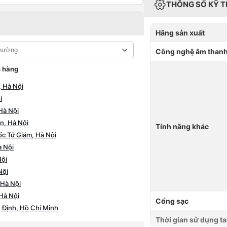
THÔNG SỐ KỸ 
Hãng sản xuất
Công nghệ âm than
 hàng
 Hà Nội
i
Hà Nội
n, Hà Nội
Tính năng khác
c Tử Giám, Hà Nội
 Nội
Nội
Nội
 Hà Nội
Hà Nội
Cổng sạc
 Định, Hồ Chí Minh
Thời gian sử dụng ta
ồ Chí Minh