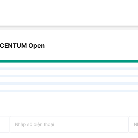
2 thiết bị hoạt động đồng thời
, giúp bạn
ại một cách mượt mà. Ngoài ra, tai nghe
ai và cảm ứng chạm nhạy đến mức bạn có
 nhấn chạm thiết bị.
i với 2 mic beamforming của tai
 ACCENTUM Open
àng ngày, đặc biệt là trong môi trường ồn
huyển. Mỗi bên tai nghe được trang bị
2
hận diện và tập trung vào giọng nói của
ng cuộc gọi mà còn mang lại trải nghiệm
ang ở nơi đông người hoặc có nhiều tiếng
ông minh: khi bạn nói, micro định hướng
iễu; khi bạn nghe, tai nghe mang đến âm