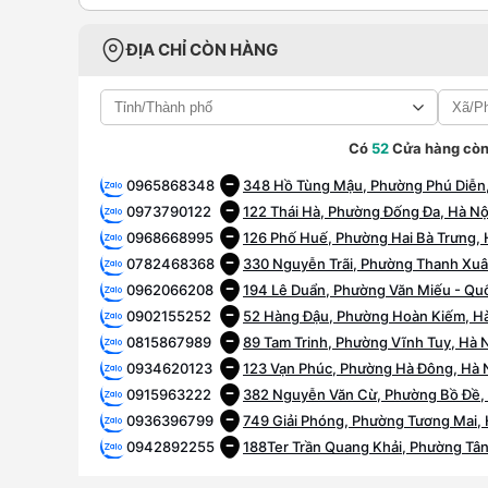
ĐỊA CHỈ CÒN HÀNG
Có
52
Cửa hàng còn
0965868348
348 Hồ Tùng Mậu, Phường Phú Diễn,
0973790122
122 Thái Hà, Phường Đống Đa, Hà Nộ
0968668995
126 Phố Huế, Phường Hai Bà Trưng, 
0782468368
330 Nguyễn Trãi, Phường Thanh Xuâ
0962066208
194 Lê Duẩn, Phường Văn Miếu - Quố
0902155252
52 Hàng Đậu, Phường Hoàn Kiếm, Hà
0815867989
89 Tam Trinh, Phường Vĩnh Tuy, Hà 
0934620123
123 Vạn Phúc, Phường Hà Đông, Hà 
0915963222
382 Nguyễn Văn Cừ, Phường Bồ Đề,
0936396799
749 Giải Phóng, Phường Tương Mai, 
0942892255
188Ter Trần Quang Khải, Phường Tân
0828252255
1060 Đường 3/2, Phường Phú Thọ, H