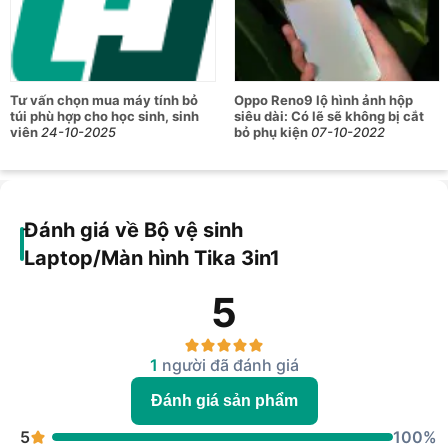
0935049292
225 Phan Châu Trinh, Phường Tam Kỳ, Đà Nẵng
0788655155
153 Nguyễn Văn Linh, Phường Hải Châu, Đà Nẵng
0777499899
Tư vấn chọn mua máy tính bỏ
Oppo Reno9 lộ hình ảnh hộp
460-462 Đường Tôn Đức Thắng, Phường Hòa Khánh, Đà
túi phù hợp cho học sinh, sinh
siêu dài: Có lẽ sẽ không bị cắt
Nẵng
viên
24-10-2025
bỏ phụ kiện
07-10-2022
0782588383
07–09 Phan Bội Châu, Phường Buôn Ma Thuột, Đắk Lắk
0775458585
335 Nguyễn Huệ, Phường Tuy Hòa, Đắk Lắk
Đánh giá về Bộ vệ sinh
0899829966
896 Đường Võ Nguyên Giáp, Phường Điện Biên Phủ, Điện
Laptop/Màn hình Tika 3in1
Biên
0797572255
5
1039 Phú Riềng Đỏ, Phường Bình Phước, Đồng Nai
0908592255
260 đường Hùng Vương, Phường Long Khánh, Đồng Nai
0825202255
1
người đã đánh giá
690-692 Phạm Văn Thuận, Phường Tam Hiệp, Đồng Nai
0933362255
Đánh giá sản phẩm
92 Nguyễn Ái Quốc - Khu Phố 8A, Phường Long Bình,
5
100%
Đồng Nai