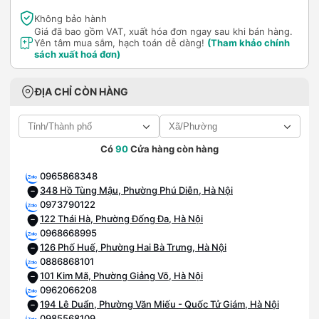
Không bảo hành
Giá đã bao gồm VAT, xuất hóa đơn ngay sau khi bán hàng.
Yên tâm mua sắm, hạch toán dễ dàng!
(Tham khảo chính
sách xuất hoá đơn)
ĐỊA CHỈ CÒN HÀNG
Có
90
Cửa hàng còn hàng
0965868348
348 Hồ Tùng Mậu, Phường Phú Diễn, Hà Nội
0973790122
122 Thái Hà, Phường Đống Đa, Hà Nội
0968668995
126 Phố Huế, Phường Hai Bà Trưng, Hà Nội
0886868101
101 Kim Mã, Phường Giảng Võ, Hà Nội
0962066208
194 Lê Duẩn, Phường Văn Miếu - Quốc Tử Giám, Hà Nội
0985568109