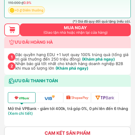
110.000 ₫
0.9%
+0 ₫ Điểm thưởng
(*) Giá đã quy đổi quà tặng (nếu có).
MUA NGAY
(Giao tận nhà hoặc nhận tại cửa hàng)
ƯU ĐÃI HOÀNG HÀ
Đặc quyền hạng EDU +1 lượt quay 100% trúng quà (tổng giá
1
trị giải thưởng đến 250 triệu đồng)
(Khám phá ngay)
Nhận báo giá tốt nhất cho khách hàng doanh nghiệp B2B
2
khi mua số lượng lớn
(Khám phá ngay)
ƯU ĐÃI THANH TOÁN
Mở thẻ VPBank - giảm tới 400k, trả góp 0%, 0 phí lên đến 6 tháng
(Xem chi tiết)
CAM KẾT SẢN PHẨM