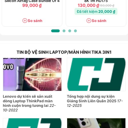
Silicon Airtag Case Bundle Of 4
8K 1m HD175
736 Hậu Giang, Phường Phú Lâm, Hồ Chí Minh
99,000 ₫
130,000 ₫
150,000 ₫
0908892255
Đã tiết kiệm
20,000 ₫
91 Ba Cu, Phường Vũng Tàu, Hồ Chí Minh
0909222156
So sánh
So sánh
Số 489B Đỗ Xuân Hợp, Phường Phước Long, Hồ Chí Minh
0902291415
1456 Trần Hưng Đạo, Phường Long Xuyên, An Giang
0902050148
148 Nguyễn Trung Trực, Phường Rạch Giá, An Giang
TIN BỘ VỆ SINH LAPTOP/MÀN HÌNH TIKA 3IN1
0936831212
258 Ngô Gia Tự, Phường Kinh Bắc, Bắc Ninh
0886869338
40 Trần Phú, Phường Từ Sơn, Bắc Ninh
0936682091
55 Hùng Vương, Phường Bắc Giang, Bắc Ninh
0796363366
Số 155, Khu 1, Phường Quế Võ, Bắc Ninh
Lenovo dự kiến sẽ sản xuất
Tổng hợp nội dung sự kiện
0763928899
dòng Laptop ThinkPad màn
Giáng Sinh Liên Quân 2025
17-
04 Trần Hưng Đạo, Phường Tân Thành, Cà Mau
hình cuộn trong tương lai
22-
12-2025
0794928899
10-2022
182 Trần Phú, Phường Bạc Liêu, Cà Mau
0828522255
231A đường 3/2, Phường Tân An, Cần Thơ