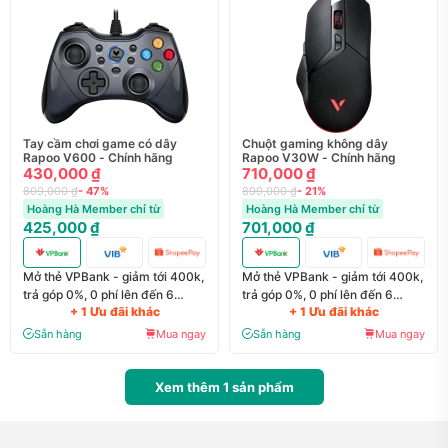
Tay cầm chơi game có dây
Chuột gaming không dây
Rapoo V600 - Chính hãng
Rapoo V30W - Chính hãng
430,000 ₫
710,000 ₫
809,000 ₫
- 47%
899,000 ₫
- 21%
Hoàng Hà Member chỉ từ
Hoàng Hà Member chỉ từ
425,000 ₫
701,000 ₫
Mở thẻ VPBank - giảm tới 400k,
Mở thẻ VPBank - giảm tới 400k,
trả góp 0%, 0 phí lên đến 6
trả góp 0%, 0 phí lên đến 6
+ 1 Ưu đãi khác
+ 1 Ưu đãi khác
tháng
tháng
Sẵn hàng
Mua ngay
Sẵn hàng
Mua ngay
Xem thêm
1
sản phẩm