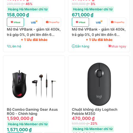
289,000 ₫
- 45%
699,000 ₫
- 3%
Hoàng Hà Member chỉ từ
Hoàng Hà Member chỉ từ
158,000 ₫
671,000 ₫
Mở thẻ VPBank - giảm tới 400k,
Mở thẻ VPBank - giảm tới 400k,
trả góp 0%, 0 phí lên đến 6
trả góp 0%, 0 phí lên đến 6
+ 1 Ưu đãi khác
+ 1 Ưu đãi khác
tháng
tháng
Liên hệ
Sẵn hàng
Mua ngay
Bộ Combo Gaming Gear Asus
Chuột không dây Logitech
ROG - Chính hãng
Pebble M350
1,590,000 ₫
470,000 ₫
599,000 ₫
- 22%
Hoàng Hà Member chỉ từ
1,571,000 ₫
Hoàng Hà Member chỉ từ