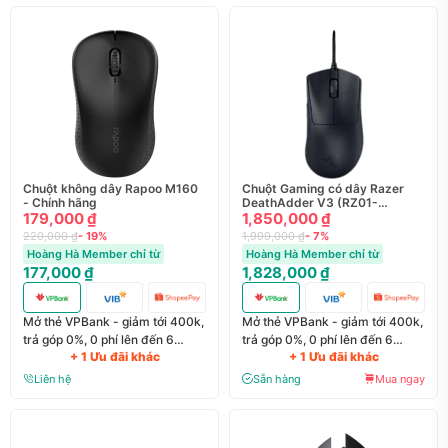
Chuột không dây Rapoo M160
Chuột Gaming có dây Razer
- Chính hãng
DeathAdder V3 (RZ01-
179,000 ₫
04640100-R3M1) - Chính hãng
1,850,000 ₫
220,000 ₫
- 19%
1,999,000 ₫
- 7%
Hoàng Hà Member chỉ từ
Hoàng Hà Member chỉ từ
177,000 ₫
1,828,000 ₫
Mở thẻ VPBank - giảm tới 400k,
Mở thẻ VPBank - giảm tới 400k,
trả góp 0%, 0 phí lên đến 6
trả góp 0%, 0 phí lên đến 6
+ 1 Ưu đãi khác
+ 1 Ưu đãi khác
tháng
tháng
Liên hệ
Sẵn hàng
Mua ngay