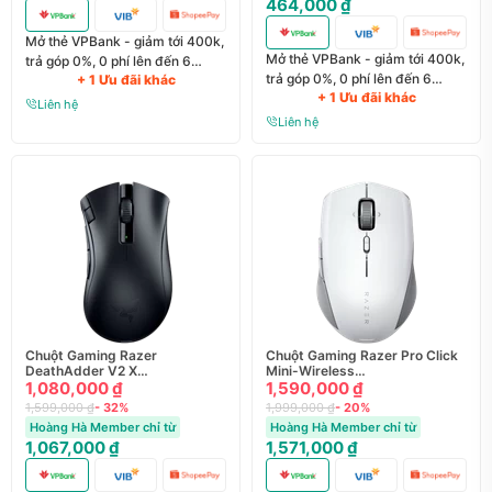
464,000 ₫
Mở thẻ VPBank - giảm tới 400k,
Mở thẻ VPBank - giảm tới 400k,
trả góp 0%, 0 phí lên đến 6
trả góp 0%, 0 phí lên đến 6
+ 1 Ưu đãi khác
tháng
+ 1 Ưu đãi khác
tháng
Liên hệ
Liên hệ
Chuột Gaming Razer
Chuột Gaming Razer Pro Click
DeathAdder V2 X
Mini-Wireless
HyperSpeed-Wireless
1,080,000 ₫
Productivity_RZ01-03990100-
1,590,000 ₫
Ergonomic RZ01
R3A18
1,599,000 ₫
- 32%
1,999,000 ₫
- 20%
Hoàng Hà Member chỉ từ
Hoàng Hà Member chỉ từ
1,067,000 ₫
1,571,000 ₫