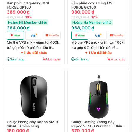
Bàn phím cơ gaming MSI
Bàn phím cơ gaming MSI
FORGE GK100
FORGE GK300
389,000 ₫
980,000 ₫
480,000 ₫
- 19%
1,180,000 ₫
- 17%
Hoàng Hà Member chỉ từ
Hoàng Hà Member chỉ từ
384,000 ₫
968,000 ₫
Mở thẻ VPBank - giảm tới 400k,
Mở thẻ VPBank - giảm tới 400k,
trả góp 0%, 0 phí lên đến 6
trả góp 0%, 0 phí lên đến 6
+ 1 Ưu đãi khác
+ 1 Ưu đãi khác
tháng
tháng
Sẵn hàng
Mua ngay
Sẵn hàng
Mua ngay
Chuột không dây Rapoo M219
Chuột Gaming không dây
Silent - Chính hãng
Rapoo VT200 Wireless - Chính
160,000 ₫
hãng
679,000 ₫