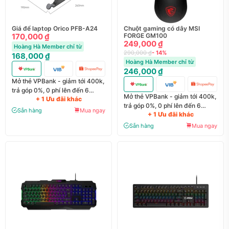
Giá để laptop Orico PFB-A24
Chuột gaming có dây MSI
170,000 ₫
FORGE GM100
249,000 ₫
Hoàng Hà Member chỉ từ
290,000 ₫
- 14%
168,000 ₫
Hoàng Hà Member chỉ từ
246,000 ₫
Mở thẻ VPBank - giảm tới 400k,
trả góp 0%, 0 phí lên đến 6
Mở thẻ VPBank - giảm tới 400k,
+ 1 Ưu đãi khác
tháng
trả góp 0%, 0 phí lên đến 6
Sẵn hàng
Mua ngay
+ 1 Ưu đãi khác
tháng
Sẵn hàng
Mua ngay