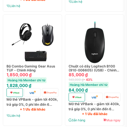
Liên hệ
Liên hệ
Bộ Combo Gaming Gear Asus
Chuột có dây Logitech B100
TUF - Chính Hãng
(910-006605) (USB) - Chính
1,850,000 ₫
hãng
85,000 ₫
149,000 ₫
- 43%
Hoàng Hà Member chỉ từ
1,828,000 ₫
Hoàng Hà Member chỉ từ
84,000 ₫
Mở thẻ VPBank - giảm tới 400k,
Mở thẻ VPBank - giảm tới 400k,
trả góp 0%, 0 phí lên đến 6
trả góp 0%, 0 phí lên đến 6
+ 1 Ưu đãi khác
tháng
+ 1 Ưu đãi khác
tháng
Liên hệ
Sẵn hàng
Mua ngay