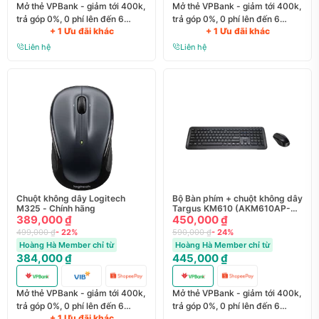
Mở thẻ VPBank - giảm tới 400k,
Mở thẻ VPBank - giảm tới 400k,
trả góp 0%, 0 phí lên đến 6
trả góp 0%, 0 phí lên đến 6
+ 1 Ưu đãi khác
+ 1 Ưu đãi khác
tháng
tháng
Liên hệ
Liên hệ
Chuột không dây Logitech
Bộ Bàn phím + chuột không dây
M325 - Chính hãng
Targus KM610 (AKM610AP-
389,000 ₫
52) - Chính Hãng
450,000 ₫
499,000 ₫
- 22%
590,000 ₫
- 24%
Hoàng Hà Member chỉ từ
Hoàng Hà Member chỉ từ
384,000 ₫
445,000 ₫
Mở thẻ VPBank - giảm tới 400k,
Mở thẻ VPBank - giảm tới 400k,
trả góp 0%, 0 phí lên đến 6
trả góp 0%, 0 phí lên đến 6
+ 1 Ưu đãi khác
tháng
tháng