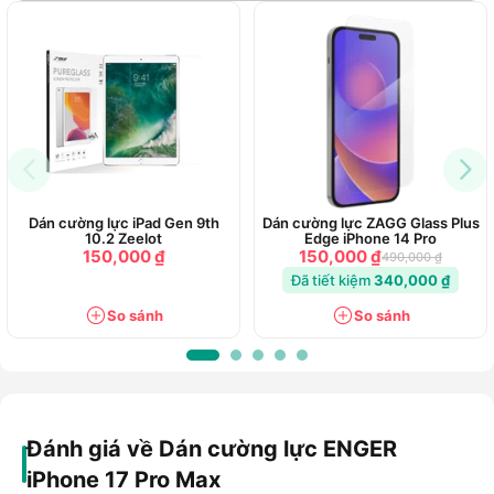
thiết kế thiết bị, không che cảm biến, không ảnh hưởng
Face ID.
Vì sao chọn miếng dán cường lực
ENGER?
Chất lượng bền bỉ
, bảo vệ toàn diện.
Giữ nguyên độ nhạy cảm ứng
và hiển thị chân thực.
Dán cường lực iPad Gen 9th
Dán cường lực ZAGG Glass Plus
Thiết kế chuẩn xác
, ôm khít màn hình.
10.2 Zeelot
Edge iPhone 14 Pro
150,000 ₫
150,000 ₫
490,000 ₫
Dễ dán, dễ thay
, tiện lợi cho mọi người dùng.
Đã tiết kiệm
340,000 ₫
So sánh
So sánh
Đánh giá về Dán cường lực ENGER
iPhone 17 Pro Max