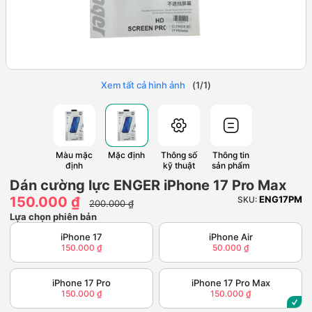
Xem tất cả hình ảnh
(
1
/
1
)
Màu mặc
Mặc định
Thông số
Thông tin
định
kỹ thuật
sản phẩm
Dán cường lực ENGER iPhone 17 Pro Max
150.000 ₫
ENG17PM
SKU:
200.000 ₫
Lựa chọn phiên bản
iPhone 17
iPhone Air
150.000 ₫
50.000 ₫
iPhone 17 Pro
iPhone 17 Pro Max
150.000 ₫
150.000 ₫