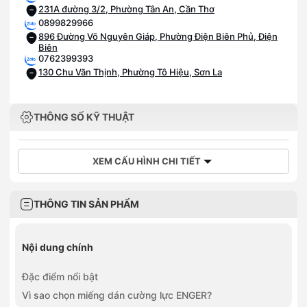
231A đường 3/2, Phường Tân An, Cần Thơ
0899829966
896 Đường Võ Nguyên Giáp, Phường Điện Biên Phủ, Điện
Biên
0762399393
130 Chu Văn Thịnh, Phường Tô Hiệu, Sơn La
THÔNG SỐ KỸ THUẬT
XEM CẤU HÌNH CHI TIẾT
THÔNG TIN SẢN PHẨM
Nội dung chính
Đặc điểm nổi bật
Vì sao chọn miếng dán cường lực ENGER?