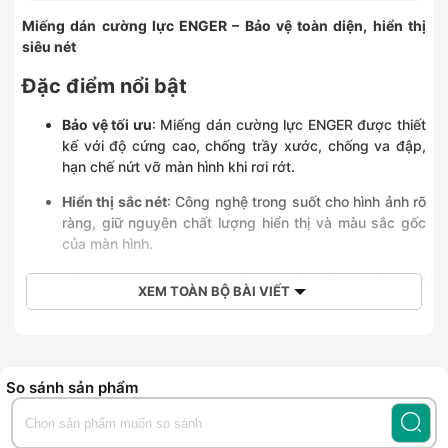
Miếng dán cường lực ENGER – Bảo vệ toàn diện, hiển thị
siêu nét
Đặc điểm nổi bật
Bảo vệ tối ưu
: Miếng dán cường lực ENGER được thiết
kế với độ cứng cao, chống trầy xước, chống va đập,
hạn chế nứt vỡ màn hình khi rơi rớt.
Hiển thị sắc nét
: Công nghệ trong suốt cho hình ảnh rõ
ràng, giữ nguyên chất lượng hiển thị và màu sắc gốc
của màn hình.
Cảm ứng mượt mà
: Độ mỏng chuẩn, hỗ trợ cảm ứng
XEM TOÀN BỘ BÀI VIẾT
nhạy, không làm giảm trải nghiệm vuốt chạm.
Không bám vân tay
: Lớp phủ oleophobic hạn chế dấu
vân tay, mồ hôi, giúp màn hình luôn sáng và sạch.
So sánh sản phẩm
Dán dễ dàng
: Trang bị khung căn chỉnh và bộ kit vệ
sinh, hỗ trợ dán chính xác, không lo bọt khí.
Bảo vệ camera & Face ID
: Tương thích hoàn hảo với