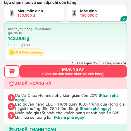
Lựa chọn màu và xem địa chỉ còn hàng
Màu mặc định
Mặc định
150.000 ₫
150.000 ₫
Xác thực Hoàng Hà Member
giá chỉ từ
148.000 ₫
150.000 ₫
1.3%
+0 ₫ Điểm thưởng
(*) Giá đã quy đổi quà tặng (nếu có).
MUA NGAY
(Giao tận nhà hoặc nhận tại cửa hàng)
ƯU ĐÃI HOÀNG HÀ
Ưu đãi Chào Hè, mua phụ kiện giảm đến 20%
(Khám phá
1
ngay)
Đặc quyền hạng EDU +1 lượt quay 100% trúng quà (tổng giá
2
trị giải thưởng đến 250 triệu đồng)
(Khám phá ngay)
Nhận báo giá tốt nhất cho khách hàng doanh nghiệp B2B
3
khi mua số lượng lớn
(Khám phá ngay)
ƯU ĐÃI THANH TOÁN