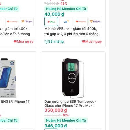
%
70,000 ₫
- 43%
ber Chỉ Từ
Hoàng Hà Member Chỉ Từ
40,000 ₫
 - giảm tới 400k,
Mở thẻ VPBank - giảm tới 400k,
phí lên đến 6 tháng
trả góp 0%, 0 phí lên đến 6 tháng
Mua ngay
Sẵn hàng
Mua ngay
 ENGER iPhone 17
Dán cường lực ESR Tempered-
Glass cho iPhone 17 Pro Max
1D880
350,000 ₫
%
390,000 ₫
- 10%
ber Chỉ Từ
Hoàng Hà Member Chỉ Từ
346,000 ₫