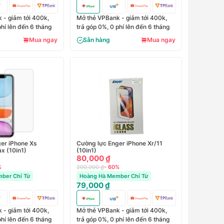
 - giảm tới 400k,
Mở thẻ VPBank - giảm tới 400k,
phí lên đến 6 tháng
trả góp 0%, 0 phí lên đến 6 tháng
Mua ngay
Sẵn hàng
Mua ngay
er iPhone Xs
Cường lực Enger iPhone Xr/11
x (10in1)
(10in1)
80,000 ₫
%
200,000 ₫
- 60%
ber Chỉ Từ
Hoàng Hà Member Chỉ Từ
79,000 ₫
 - giảm tới 400k,
Mở thẻ VPBank - giảm tới 400k,
phí lên đến 6 tháng
trả góp 0%, 0 phí lên đến 6 tháng