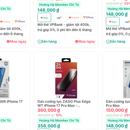
200,000 ₫
- 25
Hoàng Hà Member Chỉ Từ
Chỉ Từ
Hoàng Hà Mem
148,000 ₫
148,000 ₫
Mở thẻ VPBank - giảm tới 400k,
iảm tới 400k,
Mở thẻ VPBank
trả góp 0%, 0 phí lên đến 6 tháng
lên đến 6 tháng
trả góp 0%, 0 
Mua ngay
Sẵn hàng
Mua ngay
Sẵn hàng
GER iPhone 17
Dán cường lực ZAGG Plus Edge
Dán cường lực
WT iPhone 17 Pro Max -
Pro Max
100120395
360,000 ₫
150,000 ₫
400,000 ₫
- 10%
200,000 ₫
- 25
Chỉ Từ
Hoàng Hà Member Chỉ Từ
Hoàng Hà Mem
356,000 ₫
148,000 ₫