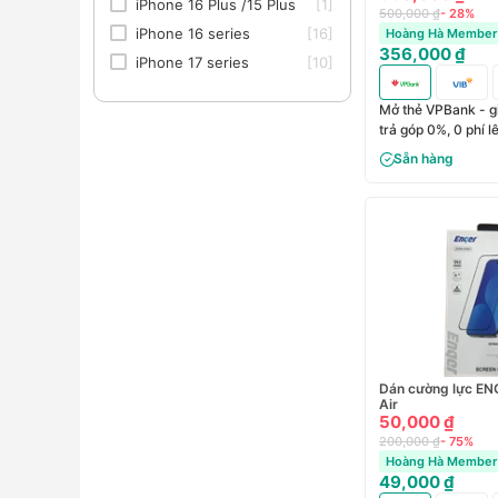
iPhone 16 Plus /15 Plus
[1]
500,000 ₫
- 28%
iPhone 16 series
[16]
Hoàng Hà Member 
356,000 ₫
iPhone 17 series
[10]
Mở thẻ VPBank - g
trả góp 0%, 0 phí 
Sẵn hàng
Dán cường lực EN
Air
50,000 ₫
200,000 ₫
- 75%
Hoàng Hà Member 
49,000 ₫