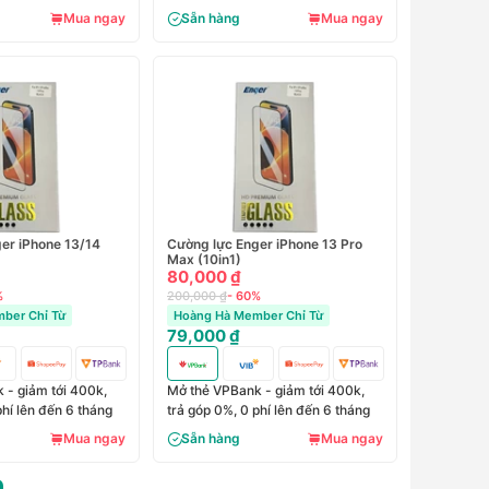
Mua ngay
Sẵn hàng
Mua ngay
er iPhone 13/14
Cường lực Enger iPhone 13 Pro
Max (10in1)
80,000 ₫
%
200,000 ₫
- 60%
ber Chỉ Từ
Hoàng Hà Member Chỉ Từ
79,000 ₫
 - giảm tới 400k,
Mở thẻ VPBank - giảm tới 400k,
phí lên đến 6 tháng
trả góp 0%, 0 phí lên đến 6 tháng
Mua ngay
Sẵn hàng
Mua ngay