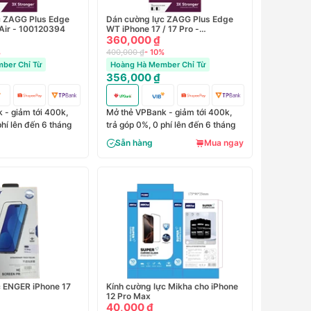
c ZAGG Plus Edge
Dán cường lực ZAGG Plus Edge
WT iPhone 17 Air - 100120394
WT iPhone 17 / 17 Pro -
100120393
360,000 ₫
%
400,000 ₫
- 10%
ber Chỉ Từ
Hoàng Hà Member Chỉ Từ
356,000 ₫
 - giảm tới 400k,
Mở thẻ VPBank - giảm tới 400k,
phí lên đến 6 tháng
trả góp 0%, 0 phí lên đến 6 tháng
Sẵn hàng
Mua ngay
 ENGER iPhone 17
Kính cường lực Mikha cho iPhone
12 Pro Max
40,000 ₫