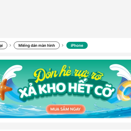
ại
Miếng dán màn hình
iPhone