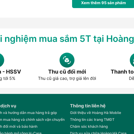
Xem thêm
95
sản phẩm
i nghiệm mua sắm 5T tại Hoàn
n - HSSV
Thu cũ đổi mới
Thanh to
g tới 5%
Thu cũ giá cao, trợ giá lên đời
Dễ
 dịch vụ
Thông tin liên hệ
h và hướng dẫn mua hàng trả góp
Giới thiệu về Hoàng Hà Moblie
n mua hàng và chính sách vận chuyển
Thông tin các trang TMĐT
h đổi mới và bảo hành
Chăm sóc khách hàng
bảo hành mở rộng H-Care
Dịch vụ sửa chữa Hoàng Hà Care