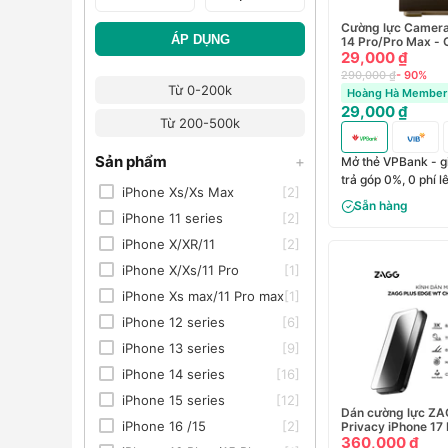
Cường lực Camera
ÁP DỤNG
14 Pro/Pro Max - 
29,000 ₫
290,000 ₫
- 90%
Từ 0-200k
Hoàng Hà Member 
29,000 ₫
Từ 200-500k
Sản phẩm
+
Mở thẻ VPBank - g
trả góp 0%, 0 phí 
iPhone Xs/Xs Max
[2]
Sẵn hàng
iPhone 11 series
[2]
iPhone X/XR/11
[2]
iPhone X/Xs/11 Pro
[1]
iPhone Xs max/11 Pro max
[1]
iPhone 12 series
[6]
iPhone 13 series
[9]
iPhone 14 series
[16]
iPhone 15 series
[12]
Dán cường lực ZA
iPhone 16 /15
[2]
Privacy iPhone 17
100119411
360,000 ₫