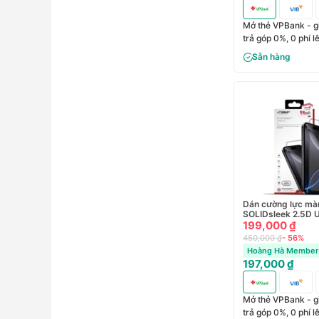
Mở thẻ VPBank - g
trả góp 0%, 0 phí 
Sẵn hàng
Dán cường lực mà
SOLIDsleek 2.5D U
iPhone 17 Pro Max
199,000 ₫
450,000 ₫
- 56%
Hoàng Hà Member 
197,000 ₫
Mở thẻ VPBank - g
trả góp 0%, 0 phí 