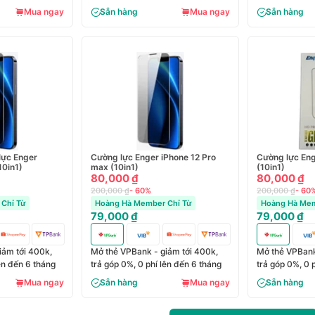
Mua ngay
Sẵn hàng
Mua ngay
Sẵn hàng
lực Enger
Cường lực Enger iPhone 12 Pro
Cường lực Eng
10in1)
max (10in1)
(10in1)
80,000 ₫
80,000 ₫
200,000 ₫
- 60%
200,000 ₫
- 60
Chỉ Từ
Hoàng Hà Member Chỉ Từ
Hoàng Hà Mem
79,000 ₫
79,000 ₫
iảm tới 400k,
Mở thẻ VPBank - giảm tới 400k,
Mở thẻ VPBank
lên đến 6 tháng
trả góp 0%, 0 phí lên đến 6 tháng
trả góp 0%, 0 
Mua ngay
Sẵn hàng
Mua ngay
Sẵn hàng