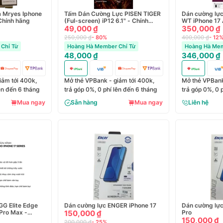
 Mryes Iphone
Tấm Dán Cường Lực PISEN TIGER
Dán cường lự
Chính hãng
(Ful-screen) iP12 6.1" - Chính
hãng
49,000 ₫
350,000 ₫
250,000 ₫
- 80%
400,000 ₫
- 12
Chỉ Từ
Hoàng Hà Member Chỉ Từ
Hoàng Hà Mem
48,000 ₫
346,000 ₫
iảm tới 400k,
Mở thẻ VPBank - giảm tới 400k,
Mở thẻ VPBank
lên đến 6 tháng
trả góp 0%, 0 phí lên đến 6 tháng
trả góp 0%, 0 
Mua ngay
Sẵn hàng
Mua ngay
Liên hệ
GG Elite Edge
Dán cường lực ENGER iPhone 17
Dán cường lực
 Pro Max -
150,000 ₫
Pro
150,000 ₫
200,000 ₫
- 25%