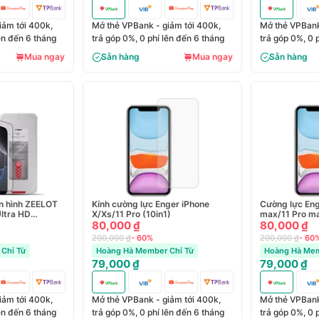
iảm tới 400k,
Mở thẻ VPBank - giảm tới 400k,
Mở thẻ VPBank
lên đến 6 tháng
trả góp 0%, 0 phí lên đến 6 tháng
trả góp 0%, 0 
Mua ngay
Sẵn hàng
Mua ngay
Sẵn hàng
n hình ZEELOT
Kính cường lực Enger iPhone
Cường lực Eng
ltra HD
X/Xs/11 Pro (10in1)
max/11 Pro ma
80,000 ₫
80,000 ₫
200,000 ₫
- 60%
200,000 ₫
- 60
Chỉ Từ
Hoàng Hà Member Chỉ Từ
Hoàng Hà Mem
79,000 ₫
79,000 ₫
iảm tới 400k,
Mở thẻ VPBank - giảm tới 400k,
Mở thẻ VPBank
lên đến 6 tháng
trả góp 0%, 0 phí lên đến 6 tháng
trả góp 0%, 0 