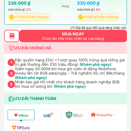
336.000 ₫
330.000 ₫
Hoặc
340.000 ₫
1.2%
340.000 ₫
2.9%
+1.000 ₫ Điểm thưởng
+1.000 ₫ Điểm thưởng
(*) Giá đã quy đổi quà tặng (nếu có).
MUA NGAY
(Giao tận nhà hoặc nhận tại cửa hàng)
ƯU ĐÃI HOÀNG HÀ
Đặc quyền hạng EDU +1 lượt quay 100% trúng quà (tổng giá
1
trị giải thưởng đến 250 triệu đồng)
(Khám phá ngay)
Giảm ngay 50.000đ khi mua gói cước di động Mobifone,
Vnsky lên tới 6GB data/ngày - Trải nghiệm 5G chỉ 99k/tháng
2
(Khám phá ngay)
Nhận báo giá tốt nhất cho khách hàng doanh nghiệp B2B
3
khi mua số lượng lớn
(Khám phá ngay)
ƯU ĐÃI THANH TOÁN