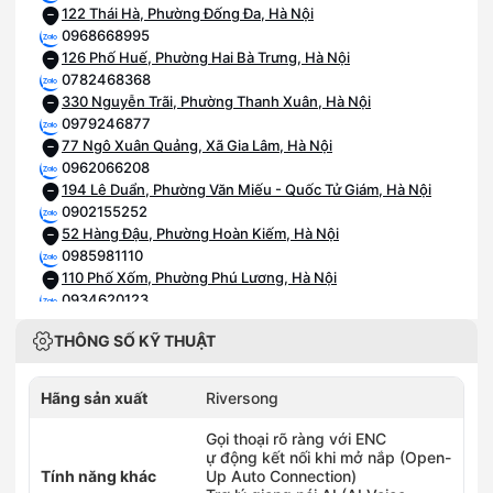
122 Thái Hà, Phường Đống Đa, Hà Nội
0968668995
126 Phố Huế, Phường Hai Bà Trưng, Hà Nội
0782468368
330 Nguyễn Trãi, Phường Thanh Xuân, Hà Nội
0979246877
77 Ngô Xuân Quảng, Xã Gia Lâm, Hà Nội
0962066208
194 Lê Duẩn, Phường Văn Miếu - Quốc Tử Giám, Hà Nội
0902155252
52 Hàng Đậu, Phường Hoàn Kiếm, Hà Nội
0985981110
110 Phố Xốm, Phường Phú Lương, Hà Nội
0934620123
123 Vạn Phúc, Phường Hà Đông, Hà Nội
THÔNG SỐ KỸ THUẬT
0886863938
176 Chùa Thông, Phường Sơn Tây, Hà Nội
0375966196
Hãng sản xuất
Riversong
196 Quang Trung, Phường Hà Đông, Hà Nội
0968590259
Gọi thoại rõ ràng với ENC
259 đường Lạc Long Quân, Phường Nghĩa Đô, Hà Nội
ự động kết nối khi mở nắp (Open-
Tính năng khác
0915963222
Up Auto Connection)