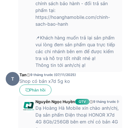
Thông số
HONOR X7d 4G
HONOR X7c 4G
chính sách bảo hành - đổi trả sản
phẩm tại:
Đen: 166.9 x
166.89 x 76.8 x
76.8 x 8.09 mm
https://hoanghamobile.com/chinh-
Kích thước
8.24 mm
Trắng: 166.9 x
sach-bao-hanh
76.8 x 8.24 mm
📌Khách hàng muốn trả lại sản phẩm
Trọng
Đen: 194g
208g
lượng
Trắng: 196g
vui lòng đem sản phẩm qua trực tiếp
các chi nhánh bên em để được kiểm
Chuẩn
tra và hỗ trợ tốt nhất nhé ạ!
kháng
IP65
IP64
nước/bụi
Thông tin tới anh/chị ạ!
Tấm nền TFT
Tấm nền TFT
Tan
9 tháng trước (07/11/2025)
T
LCD
LCD
Shop có bản x7d 5g ko
Kích thước 6.77
Kích thước 6.77
inch
inch
Phản hồi
Màn hình
Độ phân giải HD+
Độ phân giải HD+
(720x1610 pixel)
(720x1610 pixel)
Nguyễn Ngọc Huyền
QTV
9 tháng trước (07/1
Tốc độ làm mới
Tốc độ làm mới
Dạ Hoàng Hà Mobile xin chào anh/chị,
lên đến 120Hz
lên đến 120Hz
Dạ sản phẩm Điện thoại HONOR X7d
Qualcomm
Qualcomm
4G 8Gb/256GB bên em chỉ có bản 4G
Snapdragon 685
Snapdragon 685