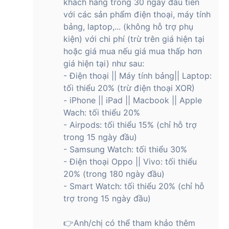
khách hàng trong 30 ngày đầu tiên
HONOR X7d 4G là mẫu smartphone tầm trung nổi bật của
thương hiệu HONOR, hướng đến người dùng cần một thiết bị
với các sản phẩm điện thoại, máy tính
bền bỉ, hiệu năng ổn định và pin dung lượng lớn. Máy đáp
bảng, laptop,... (không hỗ trợ phụ
ứng tốt nhu cầu học tập, làm việc và giải trí hàng ngày. Đây
kiện) với chi phí (trừ trên giá hiện tại
là lựa chọn lý tưởng cho những ai muốn sở hữu một chiếc
hoặc giá mua nếu giá mua thấp hơn
điện thoại
đa năng với mức giá hợp lý chỉ hơn 5 triệu đồng.
giá hiện tại) như sau:
- Điện thoại || Máy tính bảng|| Laptop:
tối thiểu 20% (trừ điện thoại XOR)
Tuy nhiên, bạn cũng cần lưu ý rằng giá bán sản phẩm có thể
- iPhone || iPad || Macbook || Apple
thay đổi theo từng chương trình khuyến mãi trong năm. Để
Wach: tối thiểu 20%
sở hữu sản phẩm với mức giá tốt nhất, bạn có thể liên hệ
- Airpods: tối thiểu 15% (chỉ hỗ trợ
Hoàng Hà Mobile qua hotline 1900 2091 để được tư vấn chi
tiết về giá bán cũng như các ưu đãi hiện hành.
trong 15 ngày đầu)
- Samsung Watch: tối thiểu 30%
So sánh điện thoại HONOR X7d 4G và
- Điện thoại Oppo || Vivo: tối thiểu
HONOR X7c 4G
20% (trong 180 ngày đầu)
- Smart Watch: tối thiểu 20% (chỉ hỗ
HONOR X7d 4G và HONOR X7c 4G là 2 mẫu điện thoại cùng
trợ trong 15 ngày đầu)
thuộc thương hiệu HONOR và nằm trong phân khúc giá tầm
trung.
👉Anh/chị có thể tham khảo thêm