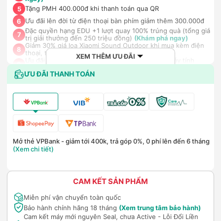
Tặng PMH 400.000đ khi thanh toán qua QR
5
Ưu đãi lên đời từ điện thoại bàn phím giảm thêm 300.000đ
6
Đặc quyền hạng EDU +1 lượt quay 100% trúng quà (tổng giá
7
trị giải thưởng đến 250 triệu đồng)
(Khám phá ngay)
Giảm 30% giá loa Xiaomi Sound Outdoor khi mua kèm điện
8
thoại, tablet
(Khám phá ngay)
XEM THÊM ƯU ĐÃI
Ưu đãi mua dán màn hình kèm máy Điện thoại/Máy tính
9
bảng/Laptop/Đồng hồ giảm 10%
(Khám phá ngay)
ƯU ĐÃI THANH TOÁN
Giảm thêm 15% tối đa 1.000.000đ với các sản phẩm Loa, tai
nghe Sony khi mua kèm với các sản phẩm: Laptop/ Điện
10
thoại/ Đồng hồ thông minh
(Khám phá ngay)
Nhận báo giá tốt nhất cho khách hàng doanh nghiệp B2B
11
khi mua số lượng lớn
(Khám phá ngay)
Mở thẻ VPBank - giảm tới 400k, trả góp 0%, 0 phí lên đến 6 tháng
(Xem chi tiết)
CAM KẾT SẢN PHẨM
Miễn phí vận chuyển toàn quốc
Bảo hành chính hãng 18 tháng
(Xem trung tâm bảo hành)
Cam kết máy mới nguyên Seal, chưa Active - Lỗi Đổi Liền