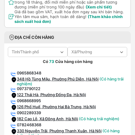
trong 18 tháng, đổi mới miễn phí hoặc sản phẩm tương
đương (miễn phí trong 100 ngày đầu)
(Xem chi tiết)
Giá đã bao gồm VAT, xuất hóa đơn ngay sau khi bán hàng.
Yên tâm mua sắm, hạch toán dễ dàng!
(Tham khảo chính
sách xuất hoá đơn)
ĐỊA CHỈ CÒN HÀNG
Có
73
Cửa hàng còn hàng
0965868348
348 Hồ Tùng Mậu, Phường Phú Diễn, Hà Nội
(Có hàng trải
nghiệm)
0973790122
122 Thái Hà, Phường Đống Đa, Hà Nội
0968668995
126 Phố Huế, Phường Hai Bà Trưng, Hà Nội
0902289339
182 Cao Lỗ, Xã Đông Anh, Hà Nội
(Có hàng trải nghiệm)
0782468368
330 Nguyễn Trãi, Phường Thanh Xuân, Hà Nội
(Có hàng