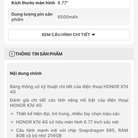
Kích thước màn hình
6.77"
0981931110
110 Cầu Bươu, Phường Thanh Liệt, Hà Nội
Dung lượng pin sản
6500mAh
0985981110
phẩm
110 Phố Xốm, Phường Phú Lương, Hà Nội
0934620123
XEM CẤU HÌNH CHI TIẾT
123 Vạn Phúc, Phường Hà Đông, Hà Nội
(Có hàng trải
nghiệm)
0886863938
176 Chùa Thông, Phường Sơn Tây, Hà Nội
(Có hàng trải
THÔNG TIN SẢN PHẨM
nghiệm)
0375966196
196 Quang Trung, Phường Hà Đông, Hà Nội
(Có hàng trải
nghiệm)
Nội dung chính
0886868223
208 Trần Lư, Xã Thường Tín, Hà Nội
(Có hàng trải nghiệm)
Bảng thông số kỹ thuật chi tiết của điện thoại HONOR X7d
0836886258
4G
258 Ngô Gia Tự, Phường Việt Hưng, Hà Nội
(Có hàng trải
Đánh giá chi tiết các tính năng nổi bật của điện thoại
nghiệm)
HONOR X7d 4G
0968590259
259 đường Lạc Long Quân, Phường Nghĩa Đô, Hà Nội
(Có
Thiết kế hiện đại, trẻ trung, nhiều tùy chọn màu sắc
hàng trải nghiệm)
0903202328
HONOR X7d 4G sở hữu màn hình 6.77 inch sắc nét
28 Trần Phú, Phường Hà Đông, Hà Nội
(Có hàng trải
Cấu hình mạnh mẽ với chip Snapdragon 685, RAM
nghiệm)
8GB và bộ nhớ 256GB
0886868010