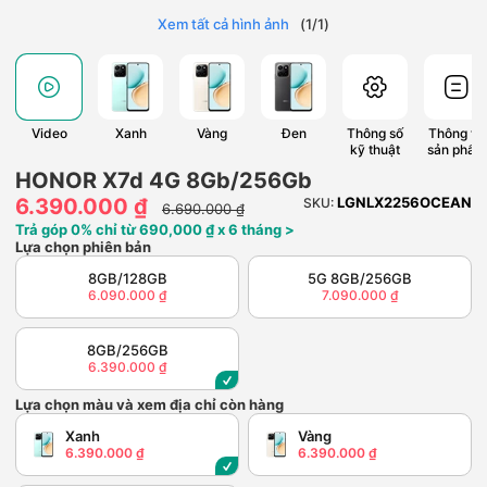
Xem tất cả hình ảnh
(
1
/
1
)
Video
Xanh
Vàng
Đen
Thông số
Thông tin
kỹ thuật
sản phẩm
HONOR X7d 4G 8Gb/256Gb
6.390.000 ₫
LGNLX2256OCEAN
SKU:
6.690.000 ₫
Trả góp 0% chỉ từ 690,000 ₫ x 6 tháng >
Lựa chọn phiên bản
8GB/128GB
5G 8GB/256GB
6.090.000 ₫
7.090.000 ₫
8GB/256GB
6.390.000 ₫
Lựa chọn màu và xem địa chỉ còn hàng
Xanh
Vàng
6.390.000 ₫
6.390.000 ₫