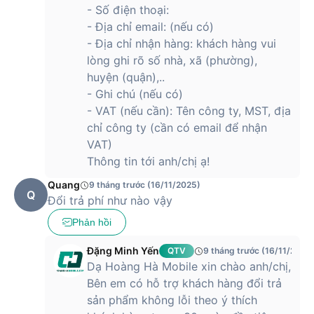
ngắn đáng kể thời gian nạp năng lượng, chỉ cần khoảng thời
- Số điện thoại:
gian ngắn là có thể tiếp tục sử dụng. Điều này đặc biệt hữu
- Địa chỉ email: (nếu có)
ích đối với những người thường xuyên di chuyển hoặc có lịch
- Địa chỉ nhận hàng: khách hàng vui
trình bận rộn.
lòng ghi rõ số nhà, xã (phường),
Pin của máy cũng được tối ưu nhờ nền tảng chip
huyện (quận),..
Snapdragon tiết kiệm năng lượng, giúp giảm tiêu hao điện
- Ghi chú (nếu có)
năng khi không cần thiết.
- VAT (nếu cần): Tên công ty, MST, địa
Điện thoại HONOR X7d 4G ra mắt khi
chỉ công ty (cần có email để nhận
nào?
VAT)
Thông tin tới anh/chị ạ!
HONOR X7d 4G là một trong những mẫu smartphone tầm
Quang
9 tháng trước (16/11/2025)
trung nổi bật ra mắt năm 2025, được thiết kế hướng đến
Q
Đổi trả phí như nào vậy
người dùng cần một thiết bị bền bỉ, pin trâu và trải nghiệm sử
dụng ổn định. Với màn hình lớn 6.77 inch cùng thiết kế thanh
Phản hồi
mảnh, máy mang lại khả năng hiển thị rõ ràng và thoải mái khi
sử dụng hàng ngày.
Đặng Minh Yến
QTV
9 tháng trước (16/11/2025
Dạ Hoàng Hà Mobile xin chào anh/chị,
Giá bán tham khảo của điện thoại
Bên em có hỗ trợ khách hàng đổi trả
HONOR X7d 4G
sản phẩm không lỗi theo ý thích