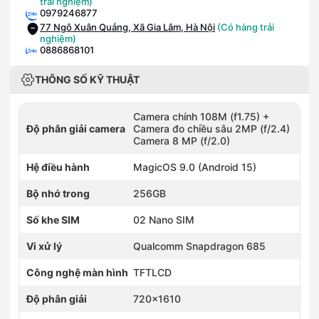
trải nghiệm)
0979246877
77 Ngô Xuân Quảng, Xã Gia Lâm, Hà Nội
(Có hàng trải
nghiệm)
0886868101
101 Kim Mã, Phường Giảng Võ, Hà Nội
0896677712
THÔNG SỐ KỸ THUẬT
15 Trần Phú, Phường Ba Đình, Hà Nội
(Có hàng trải nghiệm)
0962066208
Camera chính 108M (f1.75) +
194 Lê Duẩn, Phường Văn Miếu - Quốc Tử Giám, Hà Nội
Độ phân giải camera
Camera đo chiều sâu 2MP (f/2.4)
(Có hàng trải nghiệm)
Camera 8 MP (f/2.0)
0988386346
346 Bạch Mai, Phường Bạch Mai, Hà Nội
(Có hàng trải
Hệ điều hành
MagicOS 9.0 (Android 15)
nghiệm)
0936231213
Bộ nhớ trong
256GB
418 Xã Đàn, Phường Văn Miếu - Quốc Tử Giám, Hà Nội
(Có
hàng trải nghiệm)
0902155252
Số khe SIM
02 Nano SIM
52 Hàng Đậu, Phường Hoàn Kiếm, Hà Nội
(Có hàng trải
nghiệm)
Vi xử lý
Qualcomm Snapdragon 685
0815867989
89 Tam Trinh, Phường Vĩnh Tuy, Hà Nội
(Có hàng trải
Công nghệ màn hình
TFTLCD
nghiệm)
0985568109
Độ phân giải
720x1610
109 Trần Duy Hưng, Phường Yên Hòa, Hà Nội
(Có hàng trải
nghiệm)