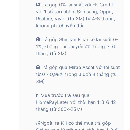
số khá ấn tượng trong tầm giá, giúp người dùng thoải mái lưu
🏦Trả góp 0% lãi suất với FE Credit
trữ hình ảnh, video, tài liệu mà không lo đầy bộ nhớ.
với 1 số sản phẩm Samsung, Oppo,
Realme, Vivo...(từ 3M) từ 4-8 tháng,
Thiết bị chạy trên hệ điều hành MagicOS 9.0 dựa trên
Android 15 mới, mang lại giao diện thân thiện, tối ưu hiệu
không phí chuyển đổi
năng tốt hơn. Với cấu hình này, HONOR X7d phù hợp cho đa
số nhu cầu sử dụng hàng ngày của người dùng phổ thông,
🏦Trả góp Shinhan Finance lãi suất 0-
từ học sinh - sinh viên cho đến nhân viên văn phòng.
1%, không phí chuyển đổi trong 3, 6
tháng (từ 3M)
HONOR X7d 4G trang bị hệ thống camera ấn
tượng và kết nối hiện đại
🏦Trả góp qua Mirae Asset với lãi suất
HONOR X7d không chỉ nổi bật về thiết kế, pin hay hiệu năng
từ 0 - 0,99% trong 3 đến 9 tháng (từ
mà còn gây ấn tượng với hệ thống camera sau 108MP (f/1.8)
3M)
kết hợp camera đo chiều sâu 2MP (f/2.4). Cảm biến độ phân
giải cao giúp chụp ảnh sắc nét, chi tiết tốt, hỗ trợ nhiều chế
💷Mua trước trả sau qua
độ chụp như Chân dung, Ban đêm, HDR, Ảnh mờ,….
HomePayLater với thời hạn 1-3-6-12
Camera trước 8MP (f/2.0) đáp ứng tốt nhu cầu selfie, gọi
tháng (từ 200k-25M)
video với độ phân giải hình ảnh cao và quay video Full HD
1080p@30fps.
💰Ngoài ra KH có thể mua trả góp