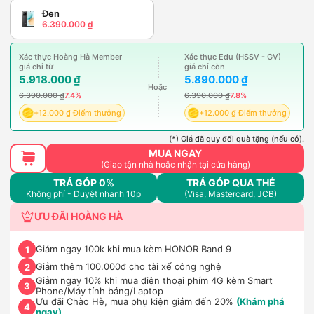
Đen
6.390.000 ₫
Xác thực Hoàng Hà Member
Xác thực Edu (HSSV - GV)
giá chỉ từ
giá chỉ còn
5.918.000 ₫
5.890.000 ₫
Hoặc
6.390.000 ₫
7.4%
6.390.000 ₫
7.8%
+12.000 ₫ Điểm thưởng
+12.000 ₫ Điểm thưởng
(*) Giá đã quy đổi quà tặng (nếu có).
MUA NGAY
(Giao tận nhà hoặc nhận tại cửa hàng)
TRẢ GÓP 0%
TRẢ GÓP QUA THẺ
Không phí - Duyệt nhanh 10p
(Visa, Mastercard, JCB)
ƯU ĐÃI HOÀNG HÀ
Giảm ngay 100k khi mua kèm HONOR Band 9
1
Giảm thêm 100.000đ cho tài xế công nghệ
2
Giảm ngay 10% khi mua điện thoại phím 4G kèm Smart
3
Phone/Máy tính bảng/Laptop
Ưu đãi Chào Hè, mua phụ kiện giảm đến 20%
(Khám phá
4
ngay)