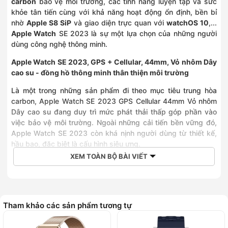
carbon
bảo vệ môi trường, các tính năng luyện tập và sức
khỏe tân tiến cùng với khả năng hoạt động ổn định, bền bỉ
nhờ
Apple S8 SiP
và giao diện trực quan với
watchOS 10
,...
Apple Watch
SE 2023 là sự một lựa chọn của những người
dùng công nghệ thông minh.
Apple Watch SE 2023
,
GPS
+
Cellular
,
44mm
,
Vỏ nhôm Dây
cao su - đồng hồ thông minh thân thiện môi trường
Là một trong những sản phẩm đi theo mục tiêu trung hòa
carbon, Apple Watch SE 2023 GPS Cellular 44mm Vỏ nhôm
Dây cao su đang duy trì mức phát thải thấp góp phần vào
việc bảo vệ môi trường. Ngoài những cải tiến bền vững đó,
Apple Watch SE 2023 còn khá nịnh người dùng từ thiết kế,
hầu bao, đặc biệt là cấu hình siêu ưng.
XEM TOÀN BỘ BÀI VIẾT
Thiết kế bóng bẩy, dây đeo bền bỉ
Apple Watch SE 2023 GPS Cellular 44mm Vỏ nhôm Dây cao
su là một phiên bản mới của Apple Watch SE được ra mắt
khá trịnh trọng bên cạnh nhiều siêu phẩm khác của Apple
Tham khảo các sản phẩm tương tự
trong năm nay. Ngoài việc làm hài lòng người dùng với nhiều
cải tiến và tính năng hấp dẫn thì thiết kế vỏ nhôm bảo vệ