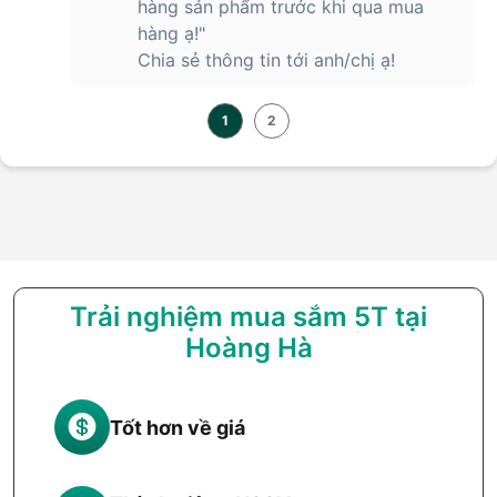
hàng sản phẩm trước khi qua mua
Với hàng loạt các tính năng và tiện ích chú trọng đến tập
hàng ạ!"
luyện và sức khỏe, Apple Watch SE 2023 GPS Cellular 44mm
Chia sẻ thông tin tới anh/chị ạ!
Vỏ nhôm Dây cao su hiện đang được bán ra tại các cửa hàng
và cho đặt hàng online trên website của Hoàng Hà Mobile
với giá 8.490.000VNĐ.
1
2
Apple Watch SE 2023 GPS Cellular 44mm Vỏ nhôm Dây
cao su chính hãng tại Hoàng Hà Mobile
Apple Watch SE 2023 GPS Cellular 44mm Vỏ nhôm Dây
cao su
hiện đang được trưng bày và bán ra ở toàn bộ các hệ
thống cửa hàng của Hoàng Hà Mobile trên toàn quốc. Quý
khách hàng có thể đến cửa hàng để nghe tư vấn và trải
nghiệm trực tiếp sản phẩm hoặc tham khảo website để đặt
Trải nghiệm mua sắm 5T tại
hàng online. Hoàng Hà Mobile luôn có nhiều chương trình
Hoàng Hà
giảm giá và hàng loạt các siêu ưu đãi luôn chờ đón quý
khách hàng.
Tốt hơn về giá