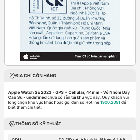
ĐỊA CHỈ CÒN HÀNG
Apple Watch SE 2023 - GPS + Cellular, 44mm - Vỏ Nhôm Dây
Cao Su
- undefined
chưa có sẵn tại khu vực này. Quý khách vui
lòng chọn khu vực khác hoặc gọi đến số Hotline
1900.2091
để
biết thêm chi tiết.
THÔNG SỐ KỸ THUẬT
CPU
S8 SiP với bộ xử lý lõi kép 64 bit