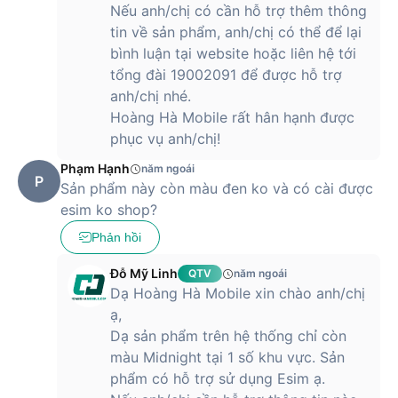
Nếu anh/chị có cần hỗ trợ thêm thông
đường đã đi, thời gian tập luyện và nhiều hơn nữa. Bạn cũng
tin về sản phẩm, anh/chị có thể để lại
có thể tận dụng các chế độ tập luyện đa dạng như chạy bộ,
đạp xe, bơi lội, yoga,... ứng dụng Bài Tập sẽ cung cấp hướng
bình luận tại website hoặc liên hệ tới
dẫn và gợi ý để bạn hoàn thiện kỹ năng tập luyện của mình
tổng đài 19002091 để được hỗ trợ
và đạt được mục tiêu cá nhân.
anh/chị nhé.
Hoàng Hà Mobile rất hân hạnh được
phục vụ anh/chị!
Apple Watch SE 2023 cung cấp tính năng theo dõi nhịp tim
Phạm Hạnh
năm ngoái
liên tục thông qua ứng dụng
Nhịp Tim
tích hợp. Với tính năng
P
Sản phẩm này còn màu đen ko và có cài được
này, bạn có thể kiểm tra nhịp tim của mình để theo dõi sức
khỏe tim mạch và kịp thời phát hiện bất thường. Khi Apple
esim ko shop?
Watch SE phát hiện nhịp tim cao hoặc thấp so với ngưỡng
Phản hồi
được đặt trước, nó sẽ gửi thông báo cảnh báo cho bạn. Điều
này giúp bạn nhận biết và chủ động giải quyết các vấn đề
Đỗ Mỹ Linh
QTV
năm ngoái
liên quan đến sức khỏe tim mạch. Tính năng theo dõi nhịp tim
Dạ Hoàng Hà Mobile xin chào anh/chị
liên tục của Apple Watch SE cung cấp một cách đơn giản
ạ,
giúp bạn kiểm soát sức khỏe tim mạch của mình trong thời
Dạ sản phẩm trên hệ thống chỉ còn
gian thực và giúp bạn đưa ra các quyết định thông minh về
màu Midnight tại 1 số khu vực. Sản
sức khỏe của mình.
phẩm có hỗ trợ sử dụng Esim ạ.