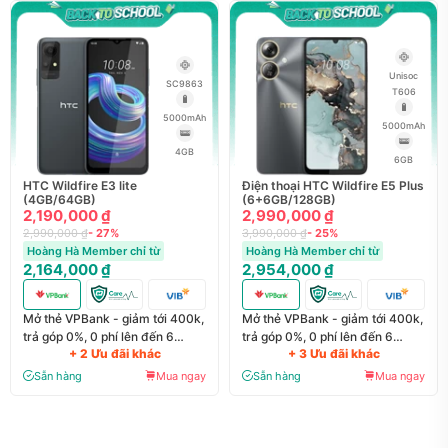
Unisoc
SC9863
T606
5000mAh
5000mAh
4GB
6GB
HTC Wildfire E3 lite
Điện thoại HTC Wildfire E5 Plus
(4GB/64GB)
(6+6GB/128GB)
2,190,000 ₫
2,990,000 ₫
2,990,000 ₫
- 27%
3,990,000 ₫
- 25%
Hoàng Hà Member chỉ từ
Hoàng Hà Member chỉ từ
2,164,000 ₫
2,954,000 ₫
Mở thẻ VPBank - giảm tới 400k,
Mở thẻ VPBank - giảm tới 400k,
trả góp 0%, 0 phí lên đến 6
trả góp 0%, 0 phí lên đến 6
+ 2 Ưu đãi khác
+ 3 Ưu đãi khác
tháng
tháng
Sẵn hàng
Mua ngay
Sẵn hàng
Mua ngay