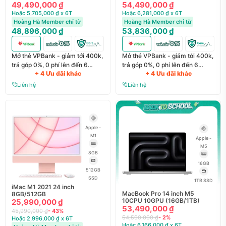
49,490,000 ₫
54,490,000 ₫
Hoặc 5,705,000 ₫ x 6T
Hoặc 6,281,000 ₫ x 6T
Hoàng Hà Member chỉ từ
Hoàng Hà Member chỉ từ
48,896,000 ₫
53,836,000 ₫
Mở thẻ VPBank - giảm tới 400k,
Mở thẻ VPBank - giảm tới 400k,
trả góp 0%, 0 phí lên đến 6
trả góp 0%, 0 phí lên đến 6
+ 4 Ưu đãi khác
+ 4 Ưu đãi khác
tháng
tháng
Liên hệ
Liên hệ
Apple -
M1
Apple -
M5
8GB
16GB
512GB
SSD
1TB SSD
iMac M1 2021 24 inch
MacBook Pro 14 inch M5
8GB/512GB
10CPU 10GPU (16GB/1TB)
25,990,000 ₫
53,490,000 ₫
45,990,000 ₫
- 43%
54,590,000 ₫
- 2%
Hoặc 2,996,000 ₫ x 6T
Hoặc 6,166,000 ₫ x 6T