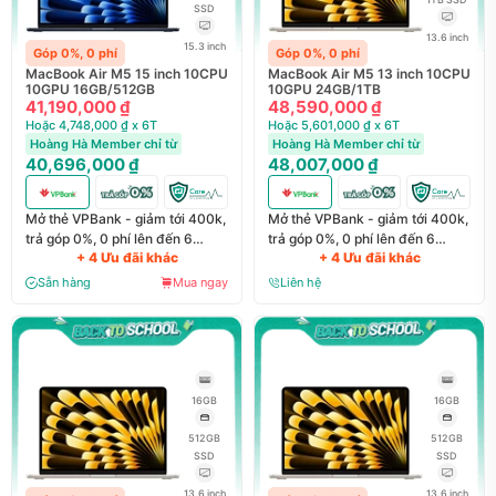
SSD
13.6 inch
15.3 inch
Góp 0%, 0 phí
Góp 0%, 0 phí
MacBook Air M5 15 inch 10CPU
MacBook Air M5 13 inch 10CPU
10GPU 16GB/512GB
10GPU 24GB/1TB
41,190,000 ₫
48,590,000 ₫
Hoặc 4,748,000 ₫ x 6T
Hoặc 5,601,000 ₫ x 6T
Hoàng Hà Member chỉ từ
Hoàng Hà Member chỉ từ
40,696,000 ₫
48,007,000 ₫
Mở thẻ VPBank - giảm tới 400k,
Mở thẻ VPBank - giảm tới 400k,
trả góp 0%, 0 phí lên đến 6
trả góp 0%, 0 phí lên đến 6
+ 4 Ưu đãi khác
+ 4 Ưu đãi khác
tháng
tháng
Sẵn hàng
Mua ngay
Liên hệ
16GB
16GB
512GB
512GB
SSD
SSD
13.6 inch
13.6 inch