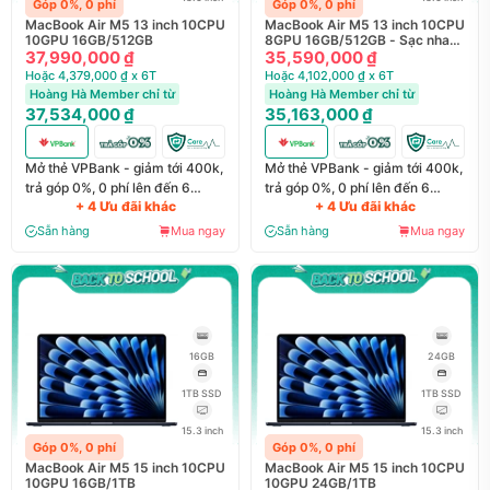
Góp 0%, 0 phí
Góp 0%, 0 phí
MacBook Air M5 13 inch 10CPU
MacBook Air M5 13 inch 10CPU
10GPU 16GB/512GB
8GPU 16GB/512GB - Sạc nhanh
37,990,000 ₫
70W
35,590,000 ₫
Hoặc 4,379,000 ₫ x 6T
Hoặc 4,102,000 ₫ x 6T
Hoàng Hà Member chỉ từ
Hoàng Hà Member chỉ từ
37,534,000 ₫
35,163,000 ₫
Mở thẻ VPBank - giảm tới 400k,
Mở thẻ VPBank - giảm tới 400k,
trả góp 0%, 0 phí lên đến 6
trả góp 0%, 0 phí lên đến 6
+ 4 Ưu đãi khác
+ 4 Ưu đãi khác
tháng
tháng
Sẵn hàng
Mua ngay
Sẵn hàng
Mua ngay
16GB
24GB
1TB SSD
1TB SSD
15.3 inch
15.3 inch
Góp 0%, 0 phí
Góp 0%, 0 phí
MacBook Air M5 15 inch 10CPU
MacBook Air M5 15 inch 10CPU
10GPU 16GB/1TB
10GPU 24GB/1TB