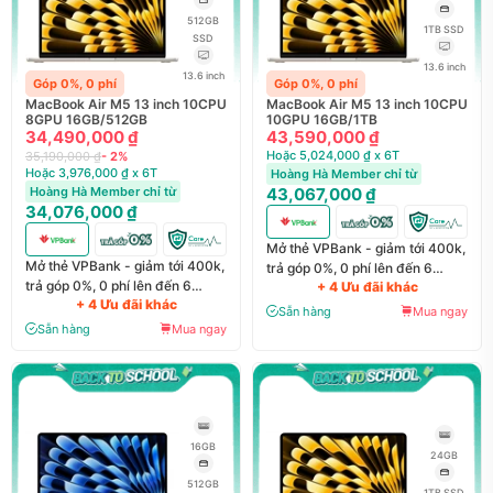
512GB
1TB SSD
SSD
13.6 inch
13.6 inch
Góp 0%, 0 phí
Góp 0%, 0 phí
MacBook Air M5 13 inch 10CPU
MacBook Air M5 13 inch 10CPU
8GPU 16GB/512GB
10GPU 16GB/1TB
34,490,000 ₫
43,590,000 ₫
Hoặc 5,024,000 ₫ x 6T
35,190,000 ₫
- 2%
Hoặc 3,976,000 ₫ x 6T
Hoàng Hà Member chỉ từ
Hoàng Hà Member chỉ từ
43,067,000 ₫
34,076,000 ₫
Mở thẻ VPBank - giảm tới 400k,
Mở thẻ VPBank - giảm tới 400k,
trả góp 0%, 0 phí lên đến 6
trả góp 0%, 0 phí lên đến 6
+ 4 Ưu đãi khác
tháng
+ 4 Ưu đãi khác
tháng
Sẵn hàng
Mua ngay
Sẵn hàng
Mua ngay
16GB
24GB
512GB
1TB SSD