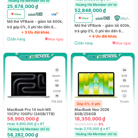
Hoàng Hà Member chỉ từ
Hoàng Hà Member chỉ từ
25,678,000 ₫
52,848,000 ₫
Mở thẻ VPBank - giảm tới 400k,
Mở thẻ VPBank - giảm tới 400k,
trả góp 0%, 0 phí lên đến 6
trả góp 0%, 0 phí lên đến 6
+ 3 Ưu đãi khác
tháng
+ 4 Ưu đãi khác
tháng
Sẵn hàng
Mua ngay
Sẵn hàng
Mua ngay
Apple -
8GB
M5
256GB
24GB
SSD
1TB SSD
13 inch
Góp 0%, 0 phí
MacBook Pro 14 inch M5
MacBook Neo 2026
10CPU 10GPU (24GB/1TB)
8GB/256GB
58,990,000 ₫
18,350,000 ₫
Hoặc 6,800,000 ₫ x 6T
19,290,000 ₫
- 5%
Hoặc 2,115,000 ₫ x 6T
Hoàng Hà Member chỉ từ
58,282,000 ₫
Hoàng Hà Member chỉ từ