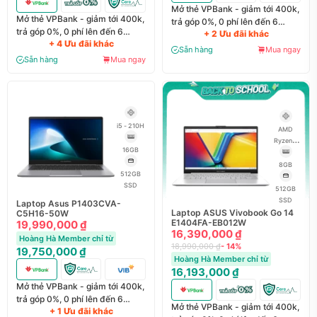
Mở thẻ VPBank - giảm tới 400k,
Mở thẻ VPBank - giảm tới 400k,
trả góp 0%, 0 phí lên đến 6
trả góp 0%, 0 phí lên đến 6
+ 2 Ưu đãi khác
tháng
+ 4 Ưu đãi khác
tháng
Sẵn hàng
Mua ngay
Sẵn hàng
Mua ngay
i5 - 210H
AMD
Ryzen 5
16GB
40
8GB
512GB
SSD
512GB
SSD
Laptop Asus P1403CVA-
Laptop ASUS Vivobook Go 14
C5H16-50W
E1404FA-EB012W
19,990,000 ₫
16,390,000 ₫
Hoàng Hà Member chỉ từ
18,990,000 ₫
- 14%
19,750,000 ₫
Hoàng Hà Member chỉ từ
16,193,000 ₫
Mở thẻ VPBank - giảm tới 400k,
trả góp 0%, 0 phí lên đến 6
Mở thẻ VPBank - giảm tới 400k,
+ 1 Ưu đãi khác
tháng