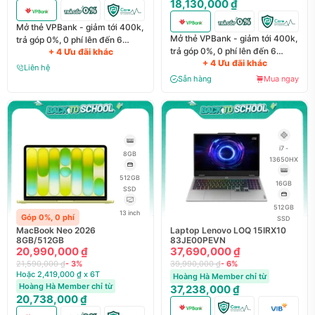
18,130,000 ₫
Mở thẻ VPBank - giảm tới 400k,
Mở thẻ VPBank - giảm tới 400k,
trả góp 0%, 0 phí lên đến 6
trả góp 0%, 0 phí lên đến 6
+ 4 Ưu đãi khác
tháng
+ 4 Ưu đãi khác
tháng
Liên hệ
Sẵn hàng
Mua ngay
i7 -
8GB
13650HX
512GB
16GB
SSD
512GB
13 inch
Góp 0%, 0 phí
SSD
MacBook Neo 2026
Laptop Lenovo LOQ 15IRX10
8GB/512GB
83JE00PEVN
20,990,000 ₫
37,690,000 ₫
21,590,000 ₫
- 3%
39,990,000 ₫
- 6%
Hoặc 2,419,000 ₫ x 6T
Hoàng Hà Member chỉ từ
Hoàng Hà Member chỉ từ
37,238,000 ₫
20,738,000 ₫