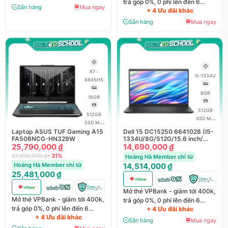
trả góp 0%, 0 phí lên đến 6
Sẵn hàng
Mua ngay
+ 4 Ưu đãi khác
tháng
Sẵn hàng
Mua ngay
R7 -
i5-1334U
8845HS
8GB
16GB
512GB
512GB
SSD M.2
SSD M.2
NVMe
Laptop ASUS TUF Gaming A15
Dell 15 DC15250 6641028 (I5-
NVMe
FA506NCG-HN329W
1334U/8G/512G/15.6 inch/
25,790,000 ₫
Đen) - NK chính hãng
14,690,000 ₫
37,490,000 ₫
- 31%
Hoàng Hà Member chỉ từ
Hoàng Hà Member chỉ từ
14,514,000 ₫
25,481,000 ₫
Mở thẻ VPBank - giảm tới 400k,
Mở thẻ VPBank - giảm tới 400k,
trả góp 0%, 0 phí lên đến 6
trả góp 0%, 0 phí lên đến 6
+ 4 Ưu đãi khác
tháng
+ 4 Ưu đãi khác
tháng
Sẵn hàng
Mua ngay