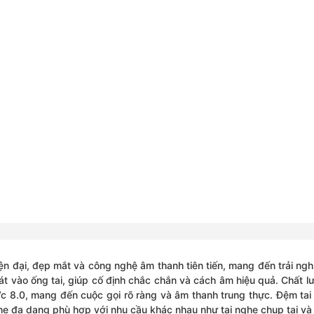
iện đại, đẹp mắt và công nghệ âm thanh tiên tiến, mang đến trải n
sát vào ống tai, giúp cố định chắc chắn và cách âm hiệu quả. Chấ
 8.0, mang đến cuộc gọi rõ ràng và âm thanh trung thực. Đệm tai 
 đa dạng phù hợp với nhu cầu khác nhau như tai nghe chụp tai và t