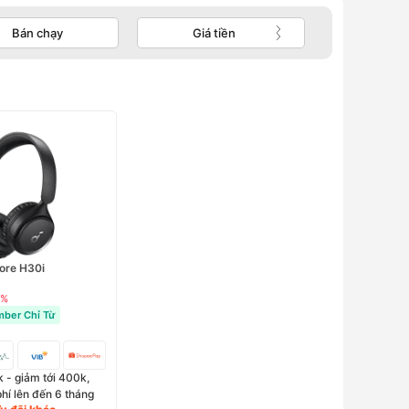
Bán chạy
Giá tiền
ore H30i
1%
ber Chỉ Từ
 - giảm tới 400k,
phí lên đến 6 tháng