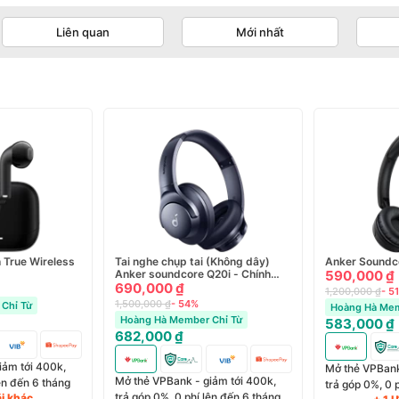
Liên quan
Mới nhất
h True Wireless
Tai nghe chụp tai (Không dây)
Anker Soundc
Anker soundcore Q20i - Chính
590,000 ₫
hãng
690,000 ₫
1,200,000 ₫
- 5
1,500,000 ₫
- 54%
Chỉ Từ
Hoàng Hà Mem
Hoàng Hà Member Chỉ Từ
583,000 ₫
682,000 ₫
iảm tới 400k,
Mở thẻ VPBank
Mở thẻ VPBank - giảm tới 400k,
lên đến 6 tháng
trả góp 0%, 0 
trả góp 0%, 0 phí lên đến 6 tháng
ãi khác