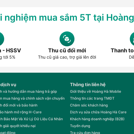
i nghiệm mua sắm 5T tại Hoàn
tai nghe Anker
tượng của sự sáng tạo và chất lượng trong ngành phụ kiện công nghệ
i tìm kiếm các thiết bị công nghệ đáng tin cậy.
n - HSSV
Thu cũ đổi mới
Thanh to
g tới 5%
Thu cũ giá cao, trợ giá lên đời
Dễ
người dùng, Anker luôn chú trọng đầu tư vào nghiên cứu và phát tr
ơn một thập kỷ phát triển, Anker đã trở thành một trong những thươ
 dịch vụ
Thông tin liên hệ
 – cựu kỹ sư Google, tại Thâm Quyến, Trung Quốc. Mục tiêu ban đầ
h và hướng dẫn mua hàng trả góp
Giới thiệu về Hoàng Hà Moblie
n mua hàng và chính sách vận chuyển
Thông tin các trang TMĐT
ộng kinh doanh ra thị trường quốc tế, đặc biệt là Mỹ và châu Âu.
h đổi mới và bảo hành
Chăm sóc khách hàng
bảo hành mở rộng H-Care
Dịch vụ sửa chữa Hoàng Hà Care
h Bảo Mật Và Xử Lý Dữ Liệu Cá Nhân
Khách hàng doanh nghiệp (B2B)
nhanh độc quyền PowerIQ, giúp tự động nhận diện thiết bị và điều c
h giải quyết khiếu nại
Tuyển dụng
chuyên về tai nghe và loa Bluetooth, đánh dấu bước tiến vào thị tr
hoạt động
Tra cứu đơn hàng