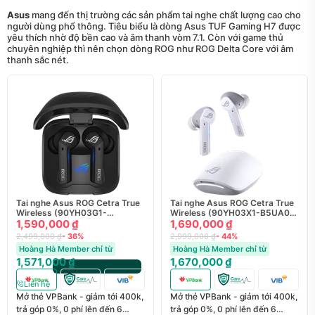
Asus
mang đến thị trường các sản phẩm tai nghe chất lượng cao cho
người dùng phổ thông. Tiêu biểu là dòng Asus TUF Gaming H7 được
yêu thích nhờ độ bền cao và âm thanh vòm 7.1. Còn với game thủ
chuyên nghiệp thì nên chọn dòng ROG như ROG Delta Core với âm
thanh sắc nét.
Tai nghe Asus ROG Cetra True
Tai nghe Asus ROG Cetra True
Wireless (90YH03G1-
Wireless (90YH03X1-B5UA00)
B5UA00) - Chính hãng
1,590,000 ₫
- Chính hãng
1,690,000 ₫
2,499,000 ₫
- 36%
2,999,000 ₫
- 44%
Hoàng Hà Member chỉ từ
Hoàng Hà Member chỉ từ
1,571,000 ₫
1,670,000 ₫
Liên hệ
Mở thẻ VPBank - giảm tới 400k,
Mở thẻ VPBank - giảm tới 400k,
trả góp 0%, 0 phí lên đến 6
trả góp 0%, 0 phí lên đến 6