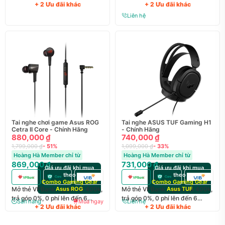
+ 2 Ưu đãi khác
+ 2 Ưu đãi khác
tháng
tháng
Liên hệ
Tai nghe chơi game Asus ROG
Tai nghe ASUS TUF Gaming H1
Cetra II Core - Chính Hãng
- Chính Hãng
880,000 ₫
740,000 ₫
1,799,000 ₫
- 51%
1,099,000 ₫
- 33%
Hoàng Hà Member chỉ từ
Hoàng Hà Member chỉ từ
869,000 ₫
731,000 ₫
Giá ưu đãi khi mua
Giá ưu đãi khi mua
theo
theo
Combo Gaming Gear
Combo Gaming Gear
Mở thẻ VPBank - giảm tới 400k,
Asus ROG
Mở thẻ VPBank - giảm tới 400k,
Asus TUF
trả góp 0%, 0 phí lên đến 6
trả góp 0%, 0 phí lên đến 6
Sẵn hàng
Mua ngay
Liên hệ
+ 2 Ưu đãi khác
+ 2 Ưu đãi khác
tháng
tháng