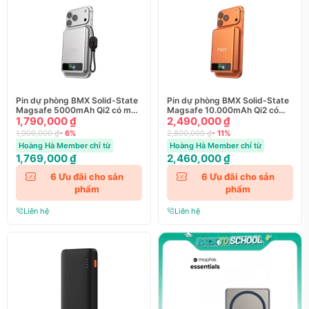
Pin dự phòng BMX Solid-State
Pin dự phòng BMX Solid-State
Magsafe 5000mAh Qi2 có màn
Magsafe 10.000mAh Qi2 có
hình LED
1,790,000 ₫
màn hình LED
2,490,000 ₫
1,900,000 ₫
- 6%
2,800,000 ₫
- 11%
Hoàng Hà Member chỉ từ
Hoàng Hà Member chỉ từ
1,769,000 ₫
2,460,000 ₫
6
Ưu đãi cho sản
6
Ưu đãi cho sản
phẩm
phẩm
Liên hệ
Liên hệ