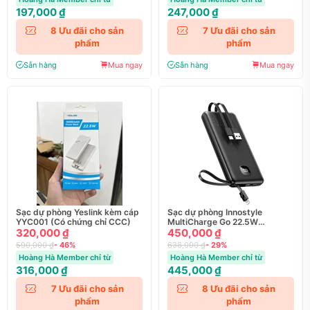
197,000 ₫
247,000 ₫
8
Ưu đãi cho sản
7
Ưu đãi cho sản
phẩm
phẩm
Sẵn hàng
Mua ngay
Sẵn hàng
Mua ngay
Sạc dự phòng Yeslink kèm cáp
Sạc dự phòng Innostyle
YYC001 (Có chứng chỉ CCC)
MultiCharge Go 22.5W
320,000 ₫
10000mAh kèm 3 cáp
450,000 ₫
590,000 ₫
- 46%
638,000 ₫
- 29%
Hoàng Hà Member chỉ từ
Hoàng Hà Member chỉ từ
316,000 ₫
445,000 ₫
7
Ưu đãi cho sản
8
Ưu đãi cho sản
phẩm
phẩm