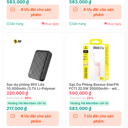
583,000 ₫
583,000 ₫
8
Ưu đãi cho sản
8
Ưu đãi cho sản
phẩm
phẩm
Sẵn hàng
Mua ngay
Sẵn hàng
Mua ngay
Sạc dự phòng 9Fit Lite
Sạc Dự Phòng Baseus EnerFill
10,000mAh /3.7V Li-Polymer
FC11 22.5W 20000mAh - with
220,000 ₫
Dual Built-in Cable
590,000 ₫
500,000 ₫
- 56%
790,000 ₫
- 25%
Hoàng Hà Member chỉ từ
Hoàng Hà Member chỉ từ
217,000 ₫
583,000 ₫
8
Ưu đãi cho sản
7
Ưu đãi cho sản
phẩm
phẩm