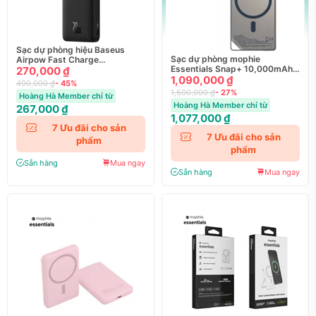
Sạc dự phòng hiệu Baseus
Sạc dự phòng mophie
Airpow Fast Charge
Essentials Snap+ 10,000mAh
10000mAh 20W
270,000 ₫
Metallic - 401116530
1,090,000 ₫
490,000 ₫
- 45%
1,500,000 ₫
- 27%
Hoàng Hà Member chỉ từ
Hoàng Hà Member chỉ từ
267,000 ₫
1,077,000 ₫
7
Ưu đãi cho sản
7
Ưu đãi cho sản
phẩm
phẩm
Sẵn hàng
Mua ngay
Sẵn hàng
Mua ngay