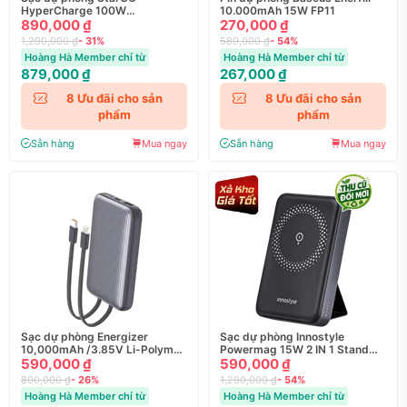
HyperCharge 100W
10.000mAh 15W FP11
25000mAh
890,000 ₫
270,000 ₫
1,290,000 ₫
- 31%
589,000 ₫
- 54%
Hoàng Hà Member chỉ từ
Hoàng Hà Member chỉ từ
879,000 ₫
267,000 ₫
8
Ưu đãi cho sản
8
Ưu đãi cho sản
phẩm
phẩm
Sẵn hàng
Mua ngay
Sẵn hàng
Mua ngay
Sạc dự phòng Energizer
Sạc dự phòng Innostyle
10,000mAh /3.85V Li-Polymer
Powermag 15W 2 IN 1 Stand
- UE10091PQGY
590,000 ₫
10000 mAh PD 20W
590,000 ₫
800,000 ₫
- 26%
1,290,000 ₫
- 54%
Hoàng Hà Member chỉ từ
Hoàng Hà Member chỉ từ