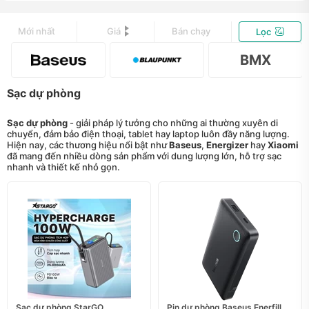
Mới nhất
Giá
Bán chạy
Lọc
BMX
Sạc dự phòng
Sạc dự phòng
- giải pháp lý tưởng cho những ai thường xuyên di
chuyển, đảm bảo điện thoại, tablet hay laptop luôn đầy năng lượng.
Hiện nay, các thương hiệu nổi bật như
Baseus
,
Energizer
hay
Xiaomi
đã mang đến nhiều dòng sản phẩm với dung lượng lớn, hỗ trợ sạc
nhanh và thiết kế nhỏ gọn.
Sạc dự phòng StarGO
Pin dự phòng Baseus Enerfill