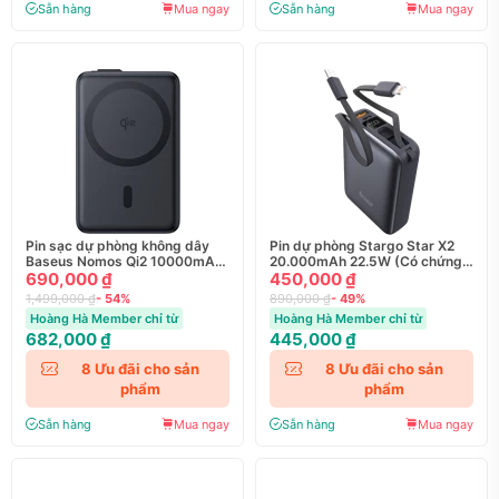
Sẵn hàng
Mua ngay
Sẵn hàng
Mua ngay
Pin sạc dự phòng không dây
Pin dự phòng Stargo Star X2
Baseus Nomos Qi2 10000mAh
20.000mAh 22.5W (Có chứng
45W
690,000 ₫
chỉ CCC)
450,000 ₫
1,499,000 ₫
- 54%
890,000 ₫
- 49%
Hoàng Hà Member chỉ từ
Hoàng Hà Member chỉ từ
682,000 ₫
445,000 ₫
8
Ưu đãi cho sản
8
Ưu đãi cho sản
phẩm
phẩm
Sẵn hàng
Mua ngay
Sẵn hàng
Mua ngay