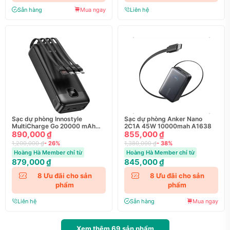
Sẵn hàng
Mua ngay
Liên hệ
Sạc dự phòng Innostyle
Sạc dự phòng Anker Nano
MultiCharge Go 20000 mAh
2C1A 45W 10000mah A1638
(kèm 4 cáp) - MCG20K
890,000 ₫
855,000 ₫
1,200,000 ₫
- 26%
1,380,000 ₫
- 38%
Hoàng Hà Member chỉ từ
Hoàng Hà Member chỉ từ
879,000 ₫
845,000 ₫
8
Ưu đãi cho sản
8
Ưu đãi cho sản
phẩm
phẩm
Liên hệ
Sẵn hàng
Mua ngay
Xem thêm
69
sản phẩm