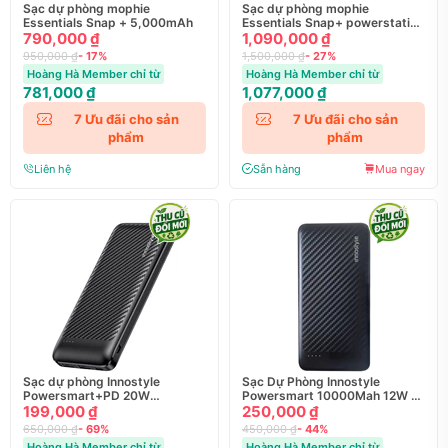
Sạc dự phòng mophie
Sạc dự phòng mophie
Essentials Snap + 5,000mAh
Essentials Snap+ powerstation
790,000 ₫
with Stand 10,000mAh
1,090,000 ₫
950,000 ₫
- 17%
1,500,000 ₫
- 27%
Hoàng Hà Member chỉ từ
Hoàng Hà Member chỉ từ
781,000 ₫
1,077,000 ₫
7
Ưu đãi cho sản
7
Ưu đãi cho sản
phẩm
phẩm
Liên hệ
Sẵn hàng
Mua ngay
Sạc dự phòng Innostyle
Sạc Dự Phòng Innostyle
Powersmart+PD 20W
Powersmart 10000Mah 12W –
10000Mah OutPut 1C2A (3
199,000 ₫
IP12SA
250,000 ₫
cổng ra)
650,000 ₫
- 69%
450,000 ₫
- 44%
Hoàng Hà Member chỉ từ
Hoàng Hà Member chỉ từ