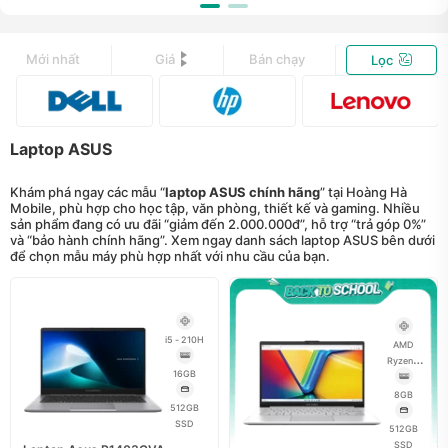
Mới nhất
Giá
Bán chạy
Lọc
Laptop ASUS
Khám phá ngay các mẫu “
laptop ASUS chính hãng
” tại Hoàng Hà
Mobile, phù hợp cho học tập, văn phòng, thiết kế và gaming. Nhiều
sản phẩm đang có ưu đãi “giảm đến 2.000.000đ”, hỗ trợ “trả góp 0%”
và “bảo hành chính hãng”. Xem ngay danh sách laptop ASUS bên dưới
để chọn mẫu máy phù hợp nhất với nhu cầu của bạn.
i5 - 210H
AMD
Ryzen 5
16GB
40
8GB
512GB
SSD
512GB
SSD