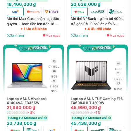
18,466,000 ₫
20,639,000 ₫
Mở thẻ Max Card nhận loạt đặc
Mở thẻ VPBank - giảm tới 400k,
quyền - Hoàn tiền lên đến 18
trả góp 0%, 0 phí lên đến 6
+ 1 Ưu đãi khác
+ 4 Ưu đãi khác
triệu đồng
tháng
Sẵn hàng
Mua ngay
Sẵn hàng
Mua ngay
i7 - 150U
16GB
16GB
512GB
512GB
16 inch
SSD
Laptop ASUS Vivobook
Laptop ASUS TUF Gaming F16
X1404VA-EB355W
FX608JHI-TU209W
21,990,000 ₫
45,990,000 ₫
23,990,000 ₫
- 8%
42,990,000 ₫
- -7%
Hoàng Hà Member chỉ từ
Hoàng Hà Member chỉ từ
20,738,000 ₫
45,438,000 ₫