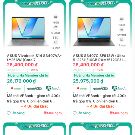
16GB
16GB
512GB
512GB
SSD
14 inch
14 inch
ASUS Vivobook S14 S3407VA-
ASUS S3407C SF913W (Ultra
LY256W (Core 7-
5-225H/16GB RAM/512GB/14
240H/16GB/512GB/14
26,490,000 ₫
inch/Win11/Xám)
26,490,000 ₫
inch/W11/Bạc)
33,990,000 ₫
- 22%
29,990,000 ₫
- 12%
Hoàng Hà Member chỉ từ
Hoàng Hà Member chỉ từ
26,172,000 ₫
25,975,000 ₫
Mở thẻ VPBank - giảm tới 400k,
Mở thẻ VPBank - giảm tới 400k,
trả góp 0%, 0 phí lên đến 6
trả góp 0%, 0 phí lên đến 6
+ 4 Ưu đãi khác
+ 4 Ưu đãi khác
tháng
tháng
Sẵn hàng
Mua ngay
Sẵn hàng
Mua ngay