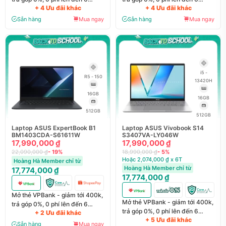
+ 4 Ưu đãi khác
+ 4 Ưu đãi khác
tháng
tháng
Sẵn hàng
Mua ngay
Sẵn hàng
Mua ngay
i5 -
R5 - 150
13420H
16GB
16GB
512GB
512GB
Laptop ASUS ExpertBook B1
Laptop ASUS Vivobook S14
BM1403CDA-S61611W
S3407VA-LY046W
17,990,000 ₫
17,990,000 ₫
22,090,000 ₫
- 19%
18,990,000 ₫
- 5%
Hoặc 2,074,000 ₫ x 6T
Hoàng Hà Member chỉ từ
Hoàng Hà Member chỉ từ
17,774,000 ₫
17,774,000 ₫
Mở thẻ VPBank - giảm tới 400k,
Mở thẻ VPBank - giảm tới 400k,
trả góp 0%, 0 phí lên đến 6
trả góp 0%, 0 phí lên đến 6
+ 2 Ưu đãi khác
tháng
+ 5 Ưu đãi khác
tháng
Sẵn hàng
Mua ngay