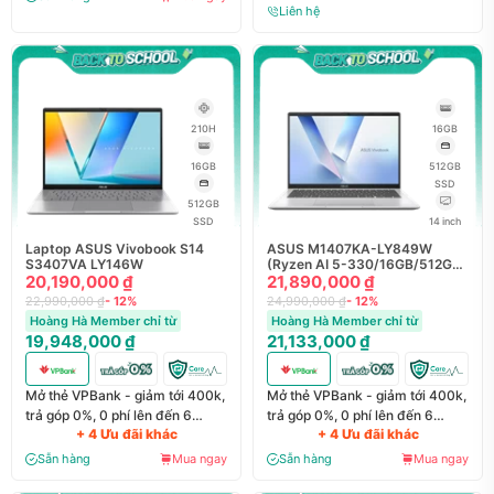
Liên hệ
210H
16GB
16GB
512GB
SSD
512GB
SSD
14 inch
Laptop ASUS Vivobook S14
ASUS M1407KA-LY849W
S3407VA LY146W
(Ryzen AI 5-330/16GB/512GB
20,190,000 ₫
SSD/14inch/Win11/Bạc)
21,890,000 ₫
22,990,000 ₫
- 12%
24,990,000 ₫
- 12%
Hoàng Hà Member chỉ từ
Hoàng Hà Member chỉ từ
19,948,000 ₫
21,133,000 ₫
Mở thẻ VPBank - giảm tới 400k,
Mở thẻ VPBank - giảm tới 400k,
trả góp 0%, 0 phí lên đến 6
trả góp 0%, 0 phí lên đến 6
+ 4 Ưu đãi khác
+ 4 Ưu đãi khác
tháng
tháng
Sẵn hàng
Mua ngay
Sẵn hàng
Mua ngay