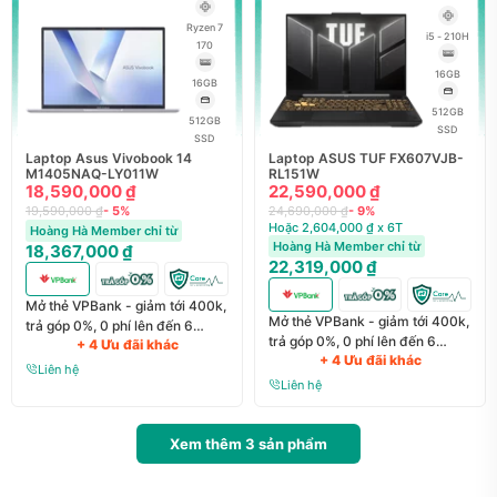
Ryzen 7
i5 - 210H
170
16GB
16GB
512GB
512GB
SSD
SSD
Laptop Asus Vivobook 14
Laptop ASUS TUF FX607VJB-
M1405NAQ-LY011W
RL151W
18,590,000 ₫
22,590,000 ₫
19,590,000 ₫
- 5%
24,690,000 ₫
- 9%
Hoặc 2,604,000 ₫ x 6T
Hoàng Hà Member chỉ từ
Hoàng Hà Member chỉ từ
18,367,000 ₫
22,319,000 ₫
Mở thẻ VPBank - giảm tới 400k,
Mở thẻ VPBank - giảm tới 400k,
trả góp 0%, 0 phí lên đến 6
trả góp 0%, 0 phí lên đến 6
+ 4 Ưu đãi khác
tháng
+ 4 Ưu đãi khác
tháng
Liên hệ
Liên hệ
Xem thêm
3
sản phẩm