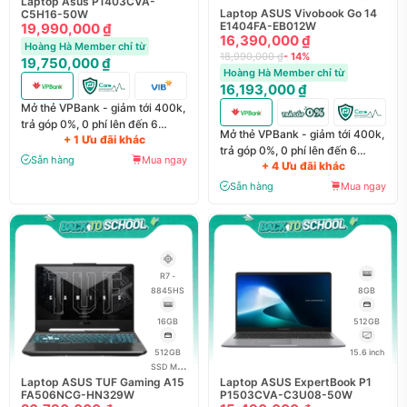
Laptop Asus P1403CVA-
Laptop ASUS Vivobook Go 14
C5H16-50W
E1404FA-EB012W
19,990,000 ₫
16,390,000 ₫
Hoàng Hà Member chỉ từ
18,990,000 ₫
- 14%
19,750,000 ₫
Hoàng Hà Member chỉ từ
16,193,000 ₫
Mở thẻ VPBank - giảm tới 400k,
trả góp 0%, 0 phí lên đến 6
Mở thẻ VPBank - giảm tới 400k,
+ 1 Ưu đãi khác
tháng
trả góp 0%, 0 phí lên đến 6
Sẵn hàng
Mua ngay
+ 4 Ưu đãi khác
tháng
Sẵn hàng
Mua ngay
R7 -
8845HS
8GB
16GB
512GB
512GB
15.6 inch
SSD M.2
Laptop ASUS TUF Gaming A15
Laptop ASUS ExpertBook P1
NVMe
FA506NCG-HN329W
P1503CVA-C3U08-50W