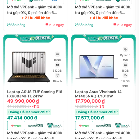
Mở thẻ VPBank - giảm tới 400k,
Mở thẻ VPBank - giảm tới 400k,
trả góp 0%, 0 phí lên đến 6
trả góp 0%, 0 phí lên đến 6
+ 2 Ưu đãi khác
+ 4 Ưu đãi khác
tháng
tháng
Sẵn hàng
Mua ngay
Sẵn hàng
Mua ngay
Ryzen 5
16GB
150
512GB
16GB
16 inch
512GB
SSD
Laptop ASUS TUF Gaming F16
Laptop Asus Vivobook 14
FX608JMI-TU241W
M1405NAQ-LY010W
49,990,000 ₫
17,790,000 ₫
44,990,000 ₫
- -11%
18,290,000 ₫
- 3%
Hoàng Hà Member chỉ từ
Hoàng Hà Member chỉ từ
47,414,000 ₫
17,577,000 ₫
Mở thẻ VPBank - giảm tới 400k,
Mở thẻ VPBank - giảm tới 400k,
trả góp 0%, 0 phí lên đến 6
trả góp 0%, 0 phí lên đến 6