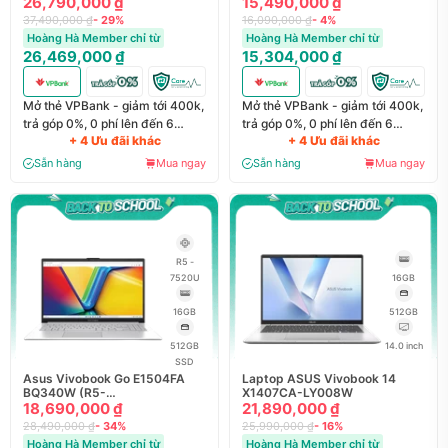
26,790,000 ₫
15,490,000 ₫
37,490,000 ₫
- 29%
16,090,000 ₫
- 4%
Hoàng Hà Member chỉ từ
Hoàng Hà Member chỉ từ
26,469,000 ₫
15,304,000 ₫
Mở thẻ VPBank - giảm tới 400k,
Mở thẻ VPBank - giảm tới 400k,
trả góp 0%, 0 phí lên đến 6
trả góp 0%, 0 phí lên đến 6
+ 4 Ưu đãi khác
+ 4 Ưu đãi khác
tháng
tháng
Sẵn hàng
Mua ngay
Sẵn hàng
Mua ngay
R5 -
7520U
16GB
16GB
512GB
512GB
14.0 inch
SSD
Asus Vivobook Go E1504FA
Laptop ASUS Vivobook 14
BQ340W (R5-
X1407CA-LY008W
7520U/16GB/512GB/15.6
18,690,000 ₫
21,890,000 ₫
inch/W11/Bạc)
28,490,000 ₫
- 34%
25,990,000 ₫
- 16%
Hoàng Hà Member chỉ từ
Hoàng Hà Member chỉ từ