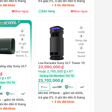
phí lên đến 6 tháng
trả góp 0%, 0 phí lên đến 6 tháng
Ưu đãi khác
+ 3 Ưu đãi khác
Mua ngay
Sẵn hàng
Mua ngay
140W
27W
Đang cập
24 giờ
nhật
ULT Power
Power
Sound, EQ
Sound
tùy chỉnh 7
Loa Karaoke Sony ULT Tower 10
chế độ, Tối
hông dây Sony ULT
23,990,000 ₫
ưu hóa
trường âm
Hoặc 2,765,000 ₫ x 6T
 ₫
thanh
Hoàng Hà Member Chỉ Từ
 ₫ x 6T
23,702,000 ₫
ber Chỉ Từ
₫
Mở thẻ VPBank - giảm tới 400k,
trả góp 0%, 0 phí lên đến 6 tháng
 - giảm tới 400k,
+ 3 Ưu đãi khác
phí lên đến 6 tháng
Ưu đãi khác