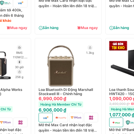
Mở thẻ Max Card nhận loạt đặc
Mở thẻ Max Ca
quyền - Hoàn tiền lên đến 18 triệu
quyền - Hoàn t
iảm tới 400k,
đồng
đồng
lên đến 6 tháng
ãi khác
Mua ngay
Sẵn hàng
Mua ngay
Sẵn hàng
RMS
1.3kg
110W(2.1
kênh) |
PEAK
30 giờ
220W
Dải
trầm: 70W
256 g
@100Hz,
THD
<1%
Dải
 Alpha Works
Loa Bluetooth Di Động Marshall
Loa thanh So
cao: 20W
)
Stockwell III - Chính hãng
HWT420 - 15
x 2
6,990,000 ₫
1,090,000 
@10kHz,
3,490,000 ₫
- 
Hoàng Hà Member Chỉ Từ
THD <1%
Chỉ Từ
6,906,000 ₫
Hoàng Hà Mem
1,077,000 
Mở thẻ Max Card nhận loạt đặc
hận loạt đặc
Mở thẻ VPBank
quyền - Hoàn tiền lên đến 18 triệu