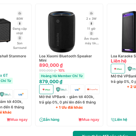
80W
2 x 3W
Đang cập
11 giờ
nhật
Âm thanh
Son
máy tính
Surround
tiên tiến
shall Stanmore
Loa Xiaomi Bluetooth Speaker
Loa Karaoke 
Mini
Liên hệ
890,000 ₫
990,000 ₫
- 10%
 x 6T
Hoàng Hà Member Chỉ Từ
Mở thẻ VPBank
Chỉ Từ
879,000 ₫
trả góp 0%, 0 
+ 2 
Mở thẻ VPBank - giảm tới 400k,
iảm tới 400k,
trả góp 0%, 0 phí lên đến 6 tháng
lên đến 6 tháng
+ 1 Ưu đãi khác
ãi khác
Mua ngay
Sẵn hàng
Mua ngay
Liên hệ