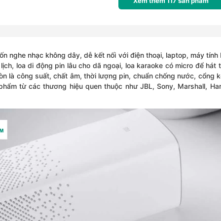
Xem thêm
117
sản phẩm
n nghe nhạc không dây, dễ kết nối với điện thoại, laptop, máy tính
ịch, loa di động pin lâu cho dã ngoại, loa karaoke có micro để hát t
òn là công suất, chất âm, thời lượng pin, chuẩn chống nước, cổng 
phẩm từ các thương hiệu quen thuộc như JBL, Sony, Marshall, H