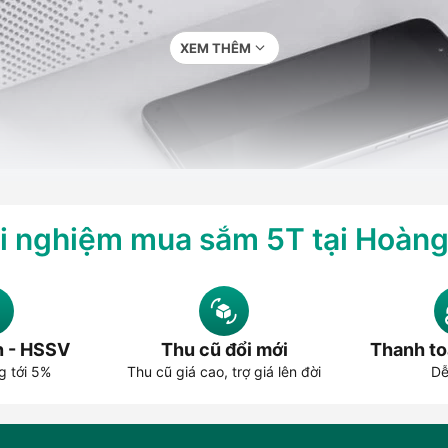
XEM THÊM
i nghiệm mua sắm 5T tại Hoàn
dây với nguồn phát âm thanh thông qua chuẩn Bluetooth. Người dùn
ạc, xem phim, nghe podcast, học online hoặc họp trực tuyến. So với 
 với thói quen sử dụng linh hoạt hiện nay.
n - HSSV
Thu cũ đổi mới
Thanh to
g tới 5%
Thu cũ giá cao, trợ giá lên đời
Dễ
tích hợp, chống nước, chống bụi, micro đàm thoại, kết nối nhiều l
ua loa Bluetooth, người dùng nên xác định rõ mục đích chính: ngh