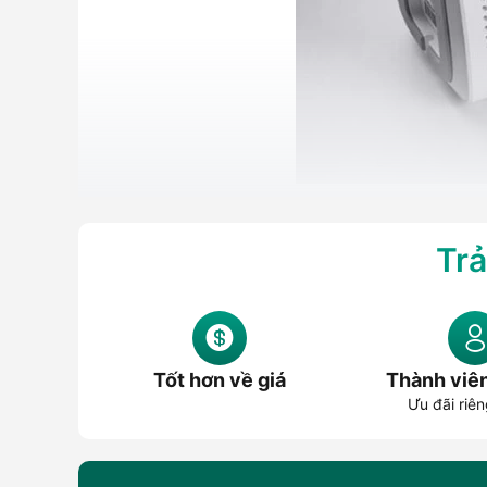
Trả
Loa Bluetooth là gì?
Loa Bluetooth là loại loa có khả năng kết nối không 
bảng
, máy tính để bàn hoặc một số mẫu
tivi
để phát nh
ít phụ thuộc vào vị trí ổ cắm hoặc dây tín hiệu, phù hợp
Tốt hơn về giá
Thành viê
Ưu đãi riên
Tùy từng dòng sản phẩm, loa Bluetooth có thể có pin 
360 độ hoặc công nghệ tăng cường bass. Vì vậy, khi m
karaoke, xem phim hay trang trí không gian sống.