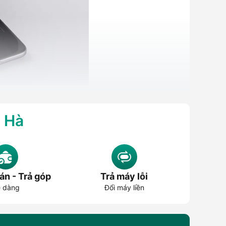
g Hà
g có thể ghép nối loa với
điện thoại
,
laptop
,
máy tính
loa có dây truyền thống, loa Bluetooth dễ lắp đặt hơn,
án - Trả góp
Trả máy lỗi
 dàng
Đổi máy liền
oa cùng lúc, chỉnh EQ qua ứng dụng, đèn LED, âm thanh
e nhạc trong phòng, mang đi chơi, dùng cho tiệc, hát