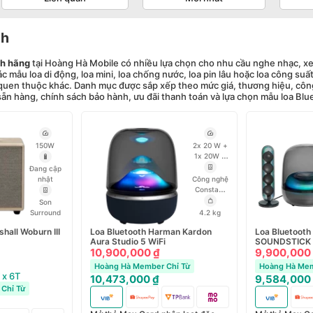
th
nh hãng
tại Hoàng Hà Mobile có nhiều lựa chọn cho nhu cầu nghe nhạc, xem 
c mẫu loa di động, loa mini, loa chống nước, loa pin lâu hoặc loa công su
quen thuộc khác. Danh mục được sắp xếp theo mức giá, thương hiệu, công
 sẵn hàng, chính sách bảo hành, ưu đãi thanh toán và lựa chọn mẫu loa Bl
150W
2x 20 W +
1x 20W +
1x 100 W
Đang cập
RMS
nhật
Công nghệ
Constant
Sound
Son
Field
Surround
4.2 kg
hall Woburn III
Loa Bluetooth Harman Kardon
Loa Bluetoot
Aura Studio 5 WiFi
SOUNDSTICK
10,900,000 ₫
9,900,000
Hoàng Hà Member Chỉ Từ
Hoàng Hà Mem
 x 6T
10,473,000 ₫
9,584,000
Chỉ Từ