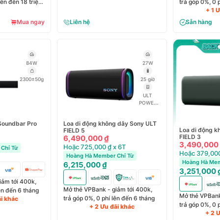
lên đến 18 triệu
trả góp 0%, 0 
đồng
+ 1 
Mua ngay
Liên hệ
Sẵn hàng
84W
27W
2300±50g
25 giờ
ULT
POWER
SOUND 2
Soundbar Pro
Loa di động không dây Sony ULT
Loa di động k
FIELD 5
FIELD 3
6,490,000 ₫
3,490,000
Hoặc 725,000 ₫ x 6T
Chỉ Từ
Hoặc 379,000
Hoàng Hà Member Chỉ Từ
Hoàng Hà Mem
6,215,000 ₫
3,251,000 
iảm tới 400k,
Mở thẻ VPBank - giảm tới 400k,
lên đến 6 tháng
Mở thẻ VPBank
trả góp 0%, 0 phí lên đến 6 tháng
ãi khác
trả góp 0%, 0 
+ 2 Ưu đãi khác
+ 2 