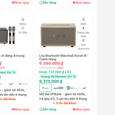
Mua ngay
Sẵn hàng
Mua ngay
800w
60W
14.3Kg
Đang cập
nhật
Son
Surround
e di động Arirang
Loa Bluetooth Marshall Acton III -
Chính Hãng
₫
6,390,000 ₫
43%
7,990,000 ₫
- 20%
Hoặc 737,000 ₫ x 6T
ber Chỉ Từ
₫
Hoàng Hà Member Chỉ Từ
6,313,000 ₫
 - giảm tới 400k,
Mở thẻ VPBank - giảm tới 400k,
phí lên đến 6 tháng
trả góp 0%, 0 phí lên đến 6 tháng
Ưu đãi khác
+ 3 Ưu đãi khác
Mua ngay
Sẵn hàng
Mua ngay