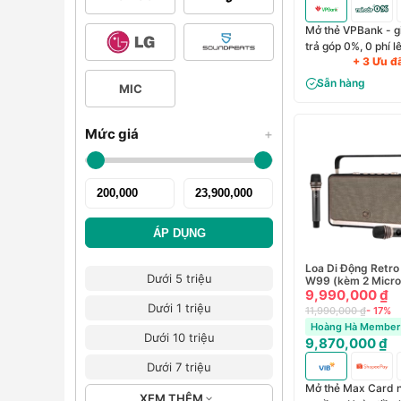
Mở thẻ VPBank - g
trả góp 0%, 0 phí 
+ 3 Ưu đ
Sẵn hàng
MIC
Mức giá
+
ÁP DỤNG
Loa Di Động Retro
Dưới 5 triệu
W99 (kèm 2 Micro
9,990,000 ₫
Dưới 1 triệu
11,990,000 ₫
- 17%
Hoàng Hà Member 
Dưới 10 triệu
9,870,000 ₫
Dưới 7 triệu
Mở thẻ Max Card n
XEM THÊM