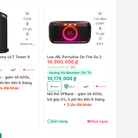
153W
<16 dBm
(EIRP)
25 giờ
15 giờ
X-
Balanced
IPX4
Speaker
Unit, ULT
Sony ULT Tower 9
Loa JBL Partybox On The Go 2
Power
10,900,000 ₫
Sound,
Sound
11,200,000 ₫
- 3%
Booster
Hoàng Hà Member Chỉ Từ
 - giảm tới 400k,
10,176,000 ₫
phí lên đến 6 tháng
Ưu đãi khác
Mở thẻ VPBank - giảm tới 400k,
trả góp 0%, 0 phí lên đến 6 tháng
+ 3 Ưu đãi khác
Sẵn hàng
Mua ngay