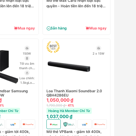
rd nhận loạt đặc
Mở thẻ Max Card nhận loạt đặc
iền lên đến 18 triệu
quyền - Hoàn tiền lên đến 18 triệu
đồng
Mua ngay
Sẵn hàng
Mua ngay
150W
2 x 15W
Tối ưu âm
thanh chơi
Game với
chế độ
Loa chính:
Game
1.5kg
Loa
Mode
Chế
sub: 4.1kg
undbar Samsung
Loa Thanh Xiaomi Soundbar 2.0
độ
0W
QBH4286EU
Surround
₫
1,050,000 ₫
Sound
Expansion –
69%
1,790,000 ₫
- 41%
Âm thanh
ber Chỉ Từ
Hoàng Hà Member Chỉ Từ
vòm mở
₫
1,037,000 ₫
rộng
Công
nghệ Smart
Sound
Dolby
 - giảm tới 400k,
Mở thẻ VPBank - giảm tới 400k,
Digital