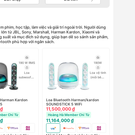
phim, học tập, làm việc và giải trí ngoài trời. Người dùng
ất lớn từ JBL, Sony, Marshall, Harman Kardon, Xiaomi và
 suất và mục đích sử dụng, giúp bạn dễ so sánh sản phẩm,
uetooth phù hợp với ngân sách.
190 W RMS
190W
Loa
Loa vệ tinh
subwoofer:
(mỗi bên):
3.7 kg
Loa
0.8kg
Loa
vệ tinh
subwoofer:
(mỗi loa):
3.7kg
0.8 kg
h Harman Kardon
Loa Bluetooth Harman/kardon
 5
SOUNDSTICK 5 WiFi
 ₫
11,500,000 ₫
ber Chỉ Từ
Hoàng Hà Member Chỉ Từ
 ₫
11,164,000 ₫