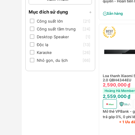
quyền - Hoàn tiền 
đồng
Mục đích sử dụng
+
Sẵn hàng
Công suất lớn
[21]
Công suất tầm trung
[24]
Desktop Speaker
[1]
Độc lạ
[13]
Karaoke
[26]
Nhỏ gọn, du lịch
[66]
Loa thanh Xiaomi 
2.0 QBH4344EU
2,590,000 ₫
Hoàng Hà Member 
2,559,000 ₫
Mở thẻ VPBank - g
trả góp 0%, 0 phí 
+ 1 Ưu đ