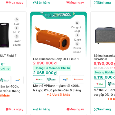
Mua ngay
Sẵn hàng
Mua ngay
Sẵn hàng
45W
Đang cập
nhật
30 giờ
12 giờ
Power
Sound
Power
Sound
ULT Field 7
Bộ loa karaok
Loa Bluetooth Sony ULT Field 1
BRAVO 8
2,090,000 ₫
6,190,000 
 6T
10,800,000 ₫
- 
Hoàng Hà Member Chỉ Từ
Chỉ Từ
2,065,000 ₫
Hoàng Hà Mem
6,116,000 
Mở thẻ VPBank - giảm tới 400k,
iảm tới 400k,
Mở thẻ VPBank
trả góp 0%, 0 phí lên đến 6 tháng
lên đến 6 tháng
+ 2 Ưu đãi khác
trả góp 0%, 0 
ãi khác
+ 3 
Mua ngay
Sẵn hàng
Mua ngay
Sẵn hàng