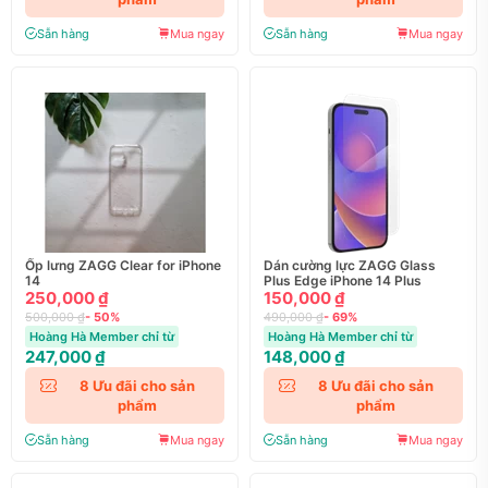
Sẵn hàng
Mua ngay
Sẵn hàng
Mua ngay
Ốp lưng ZAGG Clear for iPhone
Dán cường lực ZAGG Glass
14
Plus Edge iPhone 14 Plus
250,000 ₫
150,000 ₫
500,000 ₫
- 50%
490,000 ₫
- 69%
Hoàng Hà Member chỉ từ
Hoàng Hà Member chỉ từ
247,000 ₫
148,000 ₫
8
Ưu đãi cho sản
8
Ưu đãi cho sản
phẩm
phẩm
Sẵn hàng
Mua ngay
Sẵn hàng
Mua ngay