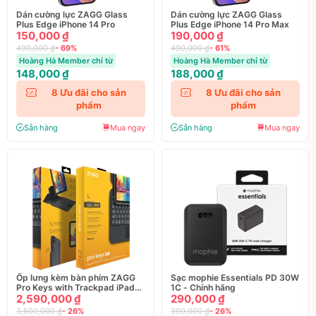
Dán cường lực ZAGG Glass
Dán cường lực ZAGG Glass
Plus Edge iPhone 14 Pro
Plus Edge iPhone 14 Pro Max
150,000 ₫
190,000 ₫
490,000 ₫
- 69%
490,000 ₫
- 61%
Hoàng Hà Member chỉ từ
Hoàng Hà Member chỉ từ
148,000 ₫
188,000 ₫
8
Ưu đãi cho sản
8
Ưu đãi cho sản
phẩm
phẩm
Sẵn hàng
Mua ngay
Sẵn hàng
Mua ngay
Ốp lưng kèm bàn phím ZAGG
Sạc mophie Essentials PD 30W
Pro Keys with Trackpad iPad
1C - Chính hãng
10.9/11 Pro
2,590,000 ₫
290,000 ₫
3,500,000 ₫
- 26%
390,000 ₫
- 26%