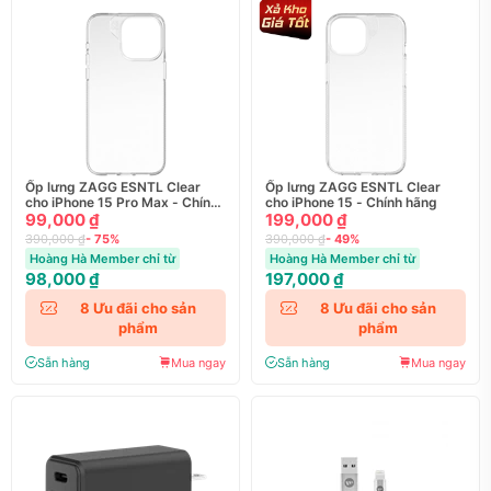
Ốp lưng ZAGG ESNTL Clear
Ốp lưng ZAGG ESNTL Clear
cho iPhone 15 Pro Max - Chính
cho iPhone 15 - Chính hãng
hãng
99,000 ₫
199,000 ₫
390,000 ₫
- 75%
390,000 ₫
- 49%
Hoàng Hà Member chỉ từ
Hoàng Hà Member chỉ từ
98,000 ₫
197,000 ₫
8
Ưu đãi cho sản
8
Ưu đãi cho sản
phẩm
phẩm
Sẵn hàng
Mua ngay
Sẵn hàng
Mua ngay