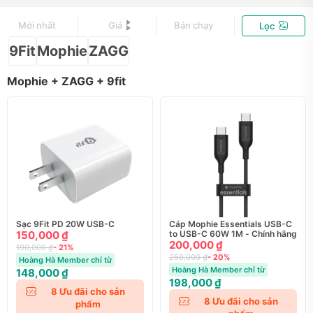
Mới nhất
Giá
Bán chạy
Lọc
9Fit
Mophie
ZAGG
Mophie + ZAGG + 9fit
Sạc 9Fit PD 20W USB-C
Cáp Mophie Essentials USB-C
150,000 ₫
to USB-C 60W 1M - Chính hãng
200,000 ₫
190,000 ₫
- 21%
250,000 ₫
- 20%
Hoàng Hà Member chỉ từ
Hoàng Hà Member chỉ từ
148,000 ₫
198,000 ₫
8
Ưu đãi cho sản
8
Ưu đãi cho sản
phẩm