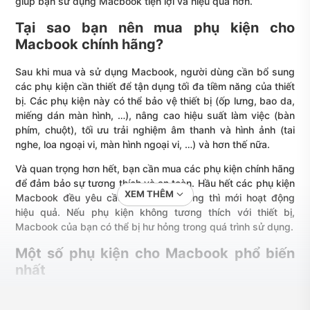
giúp bạn sử dụng Macbook tiện lợi và hiệu quả hơn.
Tại sao bạn nên mua phụ kiện cho
Macbook chính hãng?
Sau khi mua và sử dụng Macbook, người dùng cần bổ sung
các phụ kiện cần thiết để tận dụng tối đa tiềm năng của thiết
bị. Các phụ kiện này có thể bảo vệ thiết bị (ốp lưng, bao da,
miếng dán màn hình, …), nâng cao hiệu suất làm việc (bàn
phím, chuột), tối ưu trải nghiệm âm thanh và hình ảnh (tai
nghe, loa ngoại vi, màn hình ngoại vi, …) và hơn thế nữa.
Và quan trọng hơn hết, bạn cần mua các phụ kiện chính hãng
để đảm bảo sự tương thích và an toàn. Hầu hết các phụ kiện
XEM THÊM
Macbook đều yêu cầu mua chính hãng thì mới hoạt động
hiệu quả. Nếu phụ kiện không tương thích với thiết bị,
Macbook của bạn có thể bị hư hỏng trong quá trình sử dụng.
Một số phụ kiện cho Macbook phổ biến
nhất
Có nhiều phụ kiện quan trọng cần có nếu bạn đang sử dụng