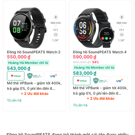
Mặt tròn
Mặt tròn
TFT
TFT
1.28"
1.38"
Đồng hồ SoundPEATS Watch 2
Đồng hồ SoundPEATS Watch 4
550,000 ₫
590,000 ₫
890,000 ₫
- 34%
Hoàng Hà Member chỉ từ
543,000 ₫
Hoàng Hà Member chỉ từ
583,000 ₫
Mở thẻ VPBank - giảm tới 400k,
Mở thẻ VPBank - giảm tới 400k,
trả góp 0%, 0 phí lên đến 6
trả góp 0%, 0 phí lên đến 6
+ 2 Ưu đãi khác
tháng
+ 2 Ưu đãi khác
tháng
Liên hệ
Liên hệ
Đồng hồ SoundPEATS
đang trở thành một cái tên được nhiều