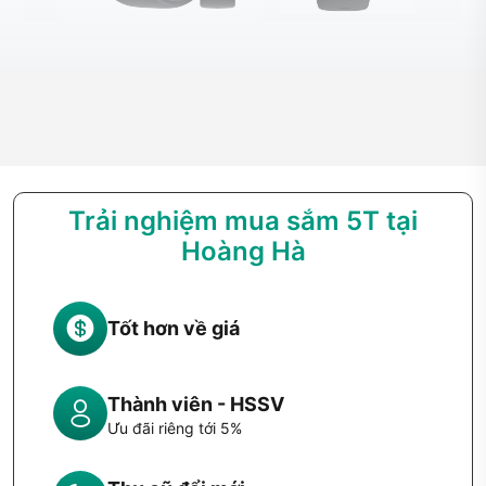
Giới thiệu tổng quan về thương hiệu đồng
hồ SoundPEATS
SoundPEATS là một thương hiệu công nghệ chuyên sâu về
thiết bị âm thanh và thiết bị đeo thông minh, được nhiều
người dùng yêu thích và tin dùng. Bên cạnh những dòng tai
nghe True Wireless đình đám, hãng còn mở rộng danh mục
Trải nghiệm mua sắm 5T tại
sản phẩm với các mẫu đồng hồ thông minh hiện đại, nhằm
Hoàng Hà
đáp ứng nhu cầu về sức khỏe và kết nối thông minh.
Lịch sử phát triển của thương hiệu
SoundPEATS
Tốt hơn về giá
SoundPEATs được thành lập với sứ mệnh mang đến những
sản phẩm chất lượng cao, giá cả hợp lý, đáp ứng nhu cầu
Thành viên - HSSV
ngày càng tăng của người tiêu dùng. Từ những ngày đầu
Ưu đãi riêng tới 5%
phát triển các dòng tai nghe không dây, thương hiệu đã từng
bước mở rộng sang thị trường
đồng hồ thông minh
, tạo nên
một hệ sinh thái sản phẩm đa dạng và phong phú.