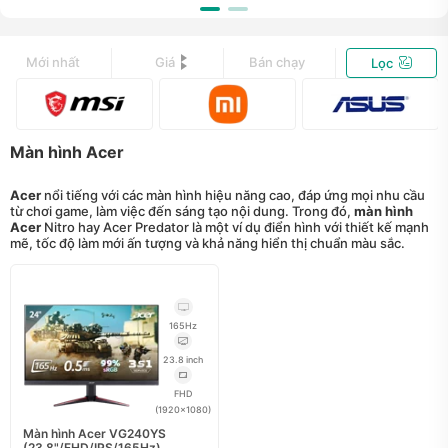
Mới nhất
Giá
Bán chạy
Lọc
Màn hình Acer
Acer
nổi tiếng với các màn hình hiệu năng cao, đáp ứng mọi nhu cầu
từ chơi game, làm việc đến sáng tạo nội dung. Trong đó,
màn hình
Acer
Nitro hay Acer Predator là một ví dụ điển hình với thiết kế mạnh
mẽ, tốc độ làm mới ấn tượng và khả năng hiển thị chuẩn màu sắc.
165Hz
23.8 inch
FHD
(1920x1080)
Màn hình Acer VG240YS
(23.8"/FHD/IPS/165Hz)