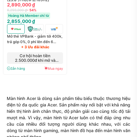
2,890,000 ₫
6,259,000 ₫
- 54%
Hoàng Hà Member chỉ từ
2,855,000 ₫
Mở thẻ VPBank - giảm tới 400k,
trả góp 0%, 0 phí lên đến 6
+ 3 Ưu đãi khác
tháng
Cơ hội hoàn tiền
2.500.000đ khi mở và
thanh toán qua thẻ HSBC
Sẵn hàng
Mua ngay
Màn hình Acer
là dòng sản phẩm tiêu biểu thuộc thương hiệu
điện tử đa quốc gia Acer. Sản phẩm này nổi bật với khả năng
hiển thị hình ảnh chân thực, độ phân giải cao cùng tốc độ tải
mượt mà. Vì vậy, màn hình từ Acer luôn có thể đáp ứng nhu
cầu của nhiều đối tượng người dùng khác nhau, với các
dòng từ màn hình gaming, màn hình đồ họa đến màn hình văn
phòng phổ thông.