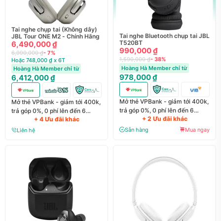
Tai nghe chụp tai (Không dây)
Tai nghe Bluetooth chụp tai JBL
JBL Tour ONE M2 - Chính Hãng
T520BT
6,490,000 ₫
990,000 ₫
6,990,000 ₫
- 7%
1,590,000 ₫
- 38%
Hoặc 748,000 ₫ x 6T
Hoàng Hà Member chỉ từ
Hoàng Hà Member chỉ từ
978,000 ₫
6,412,000 ₫
Mở thẻ VPBank - giảm tới 400k,
Mở thẻ VPBank - giảm tới 400k,
trả góp 0%, 0 phí lên đến 6
trả góp 0%, 0 phí lên đến 6
+ 2 Ưu đãi khác
+ 4 Ưu đãi khác
tháng
tháng
Sẵn hàng
Mua ngay
Liên hệ