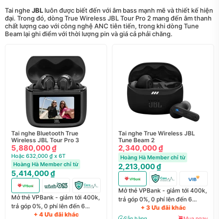
Tai nghe
JBL
luôn được biết đến với âm bass mạnh mẽ và thiết kế hiện
đại. Trong đó, dòng True Wireless JBL Tour Pro 2 mang đến âm thanh
chất lượng cao với công nghệ ANC tiên tiến, trong khi dòng Tune
Beam lại ghi điểm với thời lượng pin và giá cả phải chăng.
Tai nghe Bluetooth True
Tai nghe True Wireless JBL
Wireless JBL Tour Pro 3
Tune Beam 2
5,880,000 ₫
2,340,000 ₫
Hoặc 632,000 ₫ x 6T
Hoàng Hà Member chỉ từ
Hoàng Hà Member chỉ từ
2,213,000 ₫
5,414,000 ₫
Mở thẻ VPBank - giảm tới 400k,
Mở thẻ VPBank - giảm tới 400k,
trả góp 0%, 0 phí lên đến 6
trả góp 0%, 0 phí lên đến 6
+ 3 Ưu đãi khác
tháng
+ 4 Ưu đãi khác
tháng
Sẵn hàng
Mua ngay