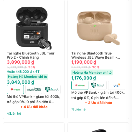
Tai nghe Bluetooth JBL Tour
Tai nghe Bluetooth True
Pro 2 - Chính Hãng
Wireless JBL Wave Beam -
3,890,000 ₫
Chính Hãng
1,190,000 ₫
5,990,000 ₫
- 35%
1,490,000 ₫
- 20%
Hoặc 448,000 ₫ x 6T
Hoàng Hà Member chỉ từ
Hoàng Hà Member chỉ từ
1,176,000 ₫
3,843,000 ₫
Mở thẻ VPBank - giảm tới 400k,
Mở thẻ VPBank - giảm tới 400k,
trả góp 0%, 0 phí lên đến 6
trả góp 0%, 0 phí lên đến 6
+ 2 Ưu đãi khác
tháng
+ 4 Ưu đãi khác
tháng
Liên hệ
Liên hệ