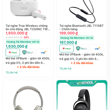
Tai nghe True Wireless chống
Tai nghe Bluetooth JBL T115BT
ồn chủ động JBL T230NC TWS
- Chính hãng
- Chính hãng
1,650,000 ₫
199,000 ₫
2,490,000 ₫
- 34%
Hoàng Hà Member chỉ từ
Hoàng Hà Member chỉ từ
197,000 ₫
1,630,000 ₫
Mở thẻ VPBank - giảm tới 400k,
Mở thẻ VPBank - giảm tới 400k,
trả góp 0%, 0 phí lên đến 6
trả góp 0%, 0 phí lên đến 6
+ 2 Ưu đãi khác
tháng
+ 2 Ưu đãi khác
tháng
Liên hệ
Liên hệ