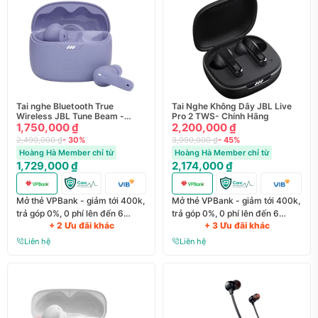
Tai nghe Bluetooth True
Tai Nghe Không Dây JBL Live
Wireless JBL Tune Beam -
Pro 2 TWS- Chính Hãng
Chính Hãng
1,750,000 ₫
2,200,000 ₫
2,490,000 ₫
- 30%
3,990,000 ₫
- 45%
Hoàng Hà Member chỉ từ
Hoàng Hà Member chỉ từ
1,729,000 ₫
2,174,000 ₫
Mở thẻ VPBank - giảm tới 400k,
Mở thẻ VPBank - giảm tới 400k,
trả góp 0%, 0 phí lên đến 6
trả góp 0%, 0 phí lên đến 6
+ 2 Ưu đãi khác
+ 3 Ưu đãi khác
tháng
tháng
Liên hệ
Liên hệ