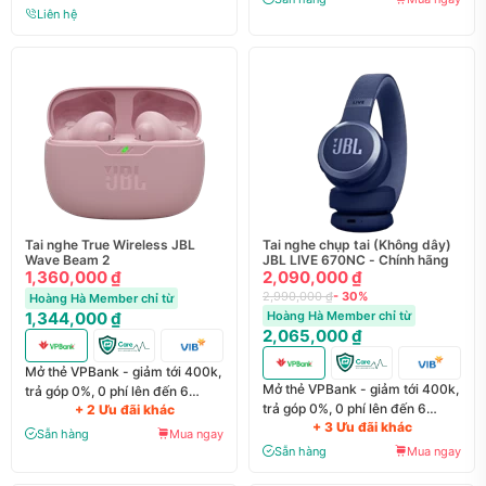
Liên hệ
Tai nghe True Wireless JBL
Tai nghe chụp tai (Không dây)
Wave Beam 2
JBL LIVE 670NC - Chính hãng
1,360,000 ₫
2,090,000 ₫
2,990,000 ₫
- 30%
Hoàng Hà Member chỉ từ
1,344,000 ₫
Hoàng Hà Member chỉ từ
2,065,000 ₫
Mở thẻ VPBank - giảm tới 400k,
Mở thẻ VPBank - giảm tới 400k,
trả góp 0%, 0 phí lên đến 6
trả góp 0%, 0 phí lên đến 6
+ 2 Ưu đãi khác
tháng
+ 3 Ưu đãi khác
tháng
Sẵn hàng
Mua ngay
Sẵn hàng
Mua ngay