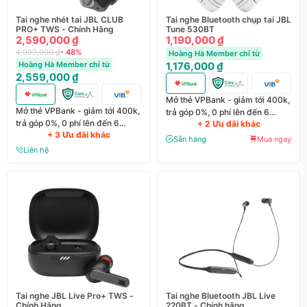
Tai nghe nhét tai JBL CLUB
Tai nghe Bluetooth chụp tai JBL
PRO+ TWS - Chính Hãng
Tune 530BT
2,590,000 ₫
1,190,000 ₫
4,990,000 ₫
- 48%
Hoàng Hà Member chỉ từ
Hoàng Hà Member chỉ từ
1,176,000 ₫
2,559,000 ₫
Mở thẻ VPBank - giảm tới 400k,
Mở thẻ VPBank - giảm tới 400k,
trả góp 0%, 0 phí lên đến 6
trả góp 0%, 0 phí lên đến 6
+ 2 Ưu đãi khác
tháng
+ 3 Ưu đãi khác
tháng
Sẵn hàng
Mua ngay
Liên hệ
Tai nghe JBL Live Pro+ TWS -
Tai nghe Bluetooth JBL Live
Chính Hãng
220BT - Chính hãng