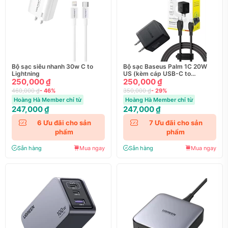
Bộ sạc siêu nhanh 30w C to
Bộ sạc Baseus Palm 1C 20W
Lightning
US (kèm cáp USB-C to
250,000 ₫
Lightning 1m)
250,000 ₫
460,000 ₫
- 46%
350,000 ₫
- 29%
Hoàng Hà Member chỉ từ
Hoàng Hà Member chỉ từ
247,000 ₫
247,000 ₫
6
Ưu đãi cho sản
7
Ưu đãi cho sản
phẩm
phẩm
Sẵn hàng
Mua ngay
Sẵn hàng
Mua ngay