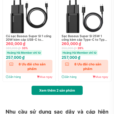
Củ sạc Baseus Super SI 1 cổng
Sạc Baseus Super SI 25W 1
20W kèm cáp USB-C to
cổng kèm cáp Type-C to Type-
Lightning 1M
260,000 ₫
C 1M - Chính Hãng
260,000 ₫
389,000 ₫
- 33%
350,000 ₫
- 26%
Hoàng Hà Member chỉ từ
Hoàng Hà Member chỉ từ
257,000 ₫
257,000 ₫
8
Ưu đãi cho sản
8
Ưu đãi cho sản
phẩm
phẩm
Sẵn hàng
Mua ngay
Sẵn hàng
Mua ngay
Xem thêm
2
sản phẩm
Nhu cầu sử dụng sạc dây và cáp hiện