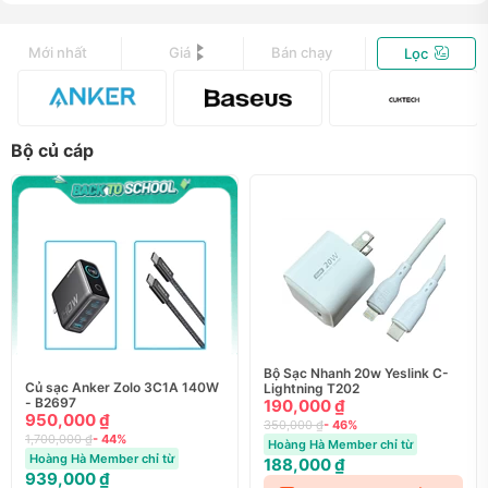
Mới nhất
Giá
Bán chạy
Lọc
Bộ củ cáp
Bộ Sạc Nhanh 20w Yeslink C-
Củ sạc Anker Zolo 3C1A 140W
Lightning T202
- B2697
190,000 ₫
950,000 ₫
350,000 ₫
- 46%
1,700,000 ₫
- 44%
Hoàng Hà Member chỉ từ
Hoàng Hà Member chỉ từ
188,000 ₫
939,000 ₫