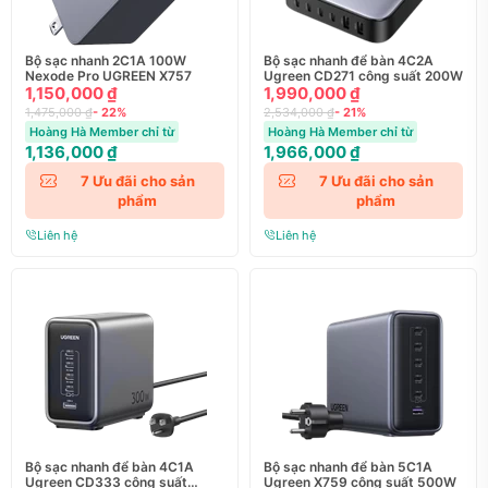
Bộ sạc nhanh 2C1A 100W
Bộ sạc nhanh để bàn 4C2A
Nexode Pro UGREEN X757
Ugreen CD271 công suất 200W
1,150,000 ₫
1,990,000 ₫
1,475,000 ₫
- 22%
2,534,000 ₫
- 21%
Hoàng Hà Member chỉ từ
Hoàng Hà Member chỉ từ
1,136,000 ₫
1,966,000 ₫
7
Ưu đãi cho sản
7
Ưu đãi cho sản
phẩm
phẩm
Liên hệ
Liên hệ
Bộ sạc nhanh để bàn 4C1A
Bộ sạc nhanh để bàn 5C1A
Ugreen CD333 công suất
Ugreen X759 công suất 500W