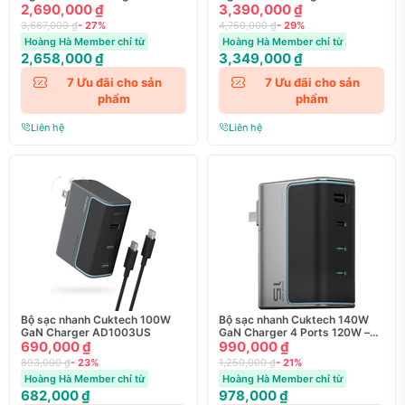
300W
2,690,000 ₫
3,390,000 ₫
3,667,000 ₫
- 27%
4,750,000 ₫
- 29%
Hoàng Hà Member chỉ từ
Hoàng Hà Member chỉ từ
2,658,000 ₫
3,349,000 ₫
7
Ưu đãi cho sản
7
Ưu đãi cho sản
phẩm
phẩm
Liên hệ
Liên hệ
Bộ sạc nhanh Cuktech 100W
Bộ sạc nhanh Cuktech 140W
GaN Charger AD1003US
GaN Charger 4 Ports 120W –
690,000 ₫
AD1404U (Kèm cáp)
990,000 ₫
893,000 ₫
- 23%
1,250,000 ₫
- 21%
Hoàng Hà Member chỉ từ
Hoàng Hà Member chỉ từ
682,000 ₫
978,000 ₫