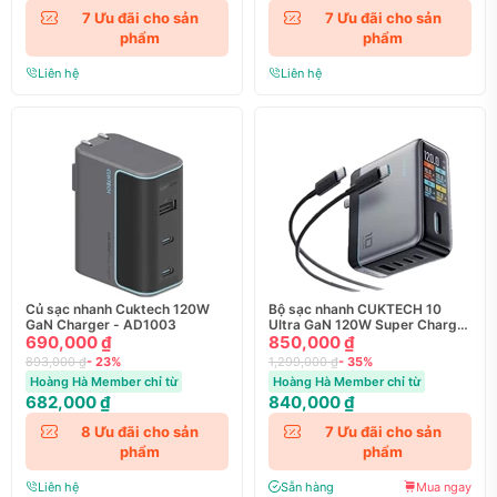
7
Ưu đãi cho sản
7
Ưu đãi cho sản
phẩm
phẩm
Liên hệ
Liên hệ
Củ sạc nhanh Cuktech 120W
Bộ sạc nhanh CUKTECH 10
GaN Charger - AD1003
Ultra GaN 120W Super Charger
690,000 ₫
– AD1204U (kèm cáp)
850,000 ₫
893,000 ₫
- 23%
1,299,000 ₫
- 35%
Hoàng Hà Member chỉ từ
Hoàng Hà Member chỉ từ
682,000 ₫
840,000 ₫
8
Ưu đãi cho sản
7
Ưu đãi cho sản
phẩm
phẩm
Liên hệ
Sẵn hàng
Mua ngay