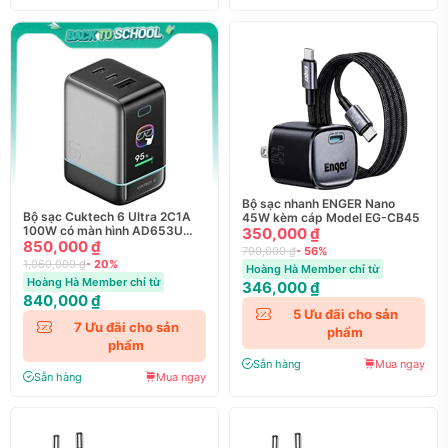
Bộ sạc nhanh ENGER Nano
Bộ sạc Cuktech 6 Ultra 2C1A
45W kèm cáp Model EG-CB45
100W có màn hình AD653U
350,000 ₫
kèm cáp type - C
850,000 ₫
790,000 ₫
- 56%
1,060,000 ₫
- 20%
Hoàng Hà Member chỉ từ
Hoàng Hà Member chỉ từ
346,000 ₫
840,000 ₫
5
Ưu đãi cho sản
7
Ưu đãi cho sản
phẩm
phẩm
Sẵn hàng
Mua ngay
Sẵn hàng
Mua ngay